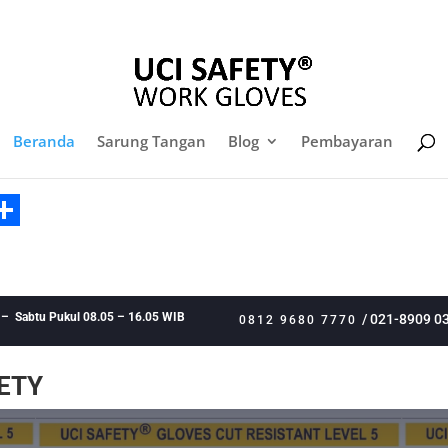
sales@sarungtangansafety.com
Daf
Beranda
Sarung Tangan
Blog
Pembayaran
k
est
kedIn
Share
 – Sabtu Pukul 08.05 – 16.05 WIB
/ 021-8909 0
0812 9680 7770
ETY