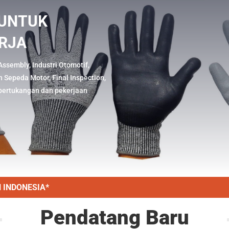
 UNTUK
RJA
Assembly, Industri Otomotif,
Sepeda Motor, Final Inspection,
, pertukangan dan pekerjaan
 INDONESIA*
Pendatang Baru