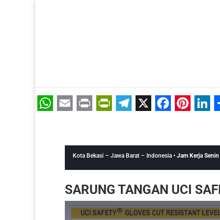
Telp. 0812-9680-7770 | 021-8909 0349
WhatsApp
Email
Print
PrintFriendly
Telegram
X
Faceboo
Pinter
Lin
Kota Bekasi – Jawa Barat – Indonesia •
Jam Kerja Senin
SARUNG TANGAN UCI SAF