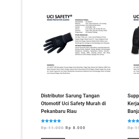
Distributor Sarung Tangan
Supp
Otomotif Uci Safety Murah di
Kerja
Pekanbaru Riau
Banj
Dinilai
Dinilai
Harga
Harga
Rp
11.000
Rp
8.000
Rp
1
5.00
5.00
dari 5
dari 5
aslinya
saat