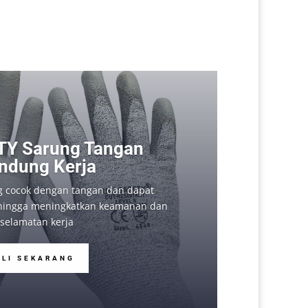
.
TY Sarung Tangan
indung Kerja
g cocok dengan tangan dan dapat
ehingga meningkatkan keamanan dan
selamatan kerja
ELI SEKARANG