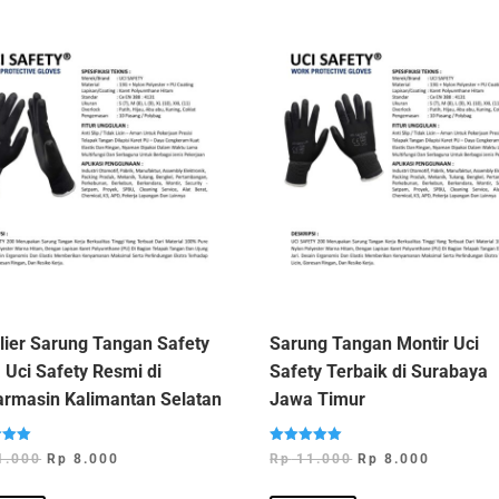
lier Sarung Tangan Safety
Sarung Tangan Montir Uci
 Uci Safety Resmi di
Safety Terbaik di Surabaya
armasin Kalimantan Selatan
Jawa Timur
Dinilai
Harga
Harga
Harga
Harga
1.000
Rp
8.000
Rp
11.000
Rp
8.000
5.00
dari 5
aslinya
saat
aslinya
saat