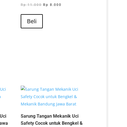
Dinilai
Harga
Harga
Rp
11.000
Rp
8.000
5.00
dari 5
aslinya
saat
adalah:
ini
Beli
Rp 11.000.
adalah:
Rp 8.000.
.
Uci
Sarung Tangan Mekanik Uci
Jawa
Safety Cocok untuk Bengkel &