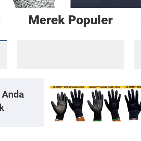
Merek Populer
t Anda
k