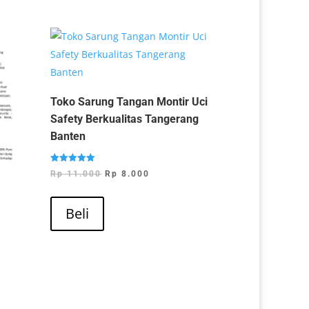
Toko Sarung Tangan Montir Uci
Safety Berkualitas Tangerang
Banten
Dinilai
Harga
Harga
Rp
11.000
Rp
8.000
5.00
dari 5
aslinya
saat
adalah:
ini
Beli
Rp 11.000.
adalah:
Rp 8.000.