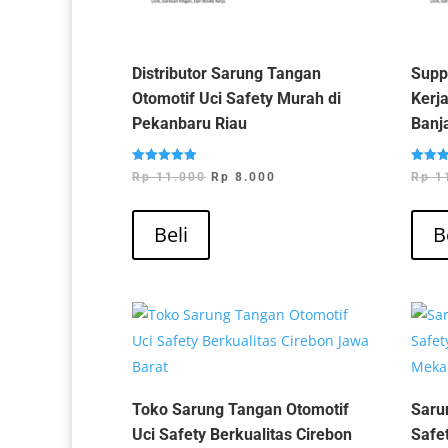
Distributor Sarung Tangan
Supp
Otomotif Uci Safety Murah di
Kerja
Pekanbaru Riau
Banj
Dinilai
Dinilai
Harga
Harga
Rp
11.000
Rp
8.000
Rp
1
5.00
5.00
dari 5
dari 5
aslinya
saat
adalah:
ini
Beli
B
Rp 11.000.
adalah:
Rp 8.000.
Toko Sarung Tangan Otomotif
Saru
Uci Safety Berkualitas Cirebon
Safe