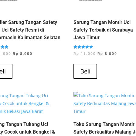
lier Sarung Tangan Safety
Sarung Tangan Montir Uci
 Uci Safety Resmi di
Safety Terbaik di Surabaya
armasin Kalimantan Selatan
Jawa Timur
Dinilai
Harga
Harga
Harga
Harga
1.000
Rp
8.000
Rp
11.000
Rp
8.000
5.00
dari 5
aslinya
saat
aslinya
saat
adalah:
ini
adalah:
ini
eli
Beli
Rp 11.000.
adalah:
Rp 11.000.
adalah:
Rp 8.000.
Rp 8.000
ng Tangan Tukang Uci
Toko Sarung Tangan Montir 
ty Cocok untuk Bengkel &
Safety Berkualitas Malang 