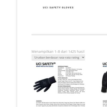
UCI SAFETY GLOVES
Diurutkan
Menampilkan 1–8 dari 1425 hasil
menurut
peringkat
rata-
rata