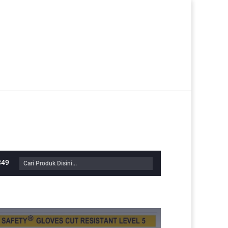
tar/Login
Checkout
Pesanan
0 Item
349