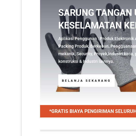
SARUNG TANGAN
KESELAMATAN KE
Aplikasi Penggunan : Produk Elektronik 
Packing Produk, Berkebun, Pengguanaan 
mekanik, Security, Proyek,Industri kaca
konstruksi & Industri lainnya.
BELANJA SEKARANG
*GRATIS BIAYA PENGIRIMAN SELURUH