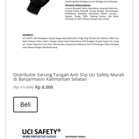
Distributor Sarung Tangan Anti Slip Uci Safety Murah
di Banjarmasin Kalimantan Selatan
Harga
Harga
Rp
11.000
Rp
8.000
aslinya
saat
adalah:
ini
Beli
Rp 11.000.
adalah:
Rp 8.000.