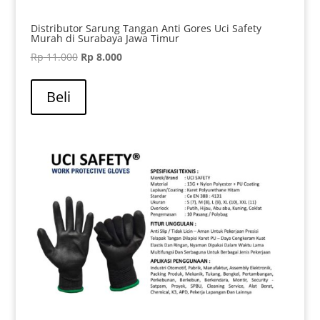
Distributor Sarung Tangan Anti Gores Uci Safety
Murah di Surabaya Jawa Timur
Harga
Harga
Rp
11.000
Rp
8.000
aslinya
saat
adalah:
ini
Beli
Rp 11.000.
adalah:
Rp 8.000.