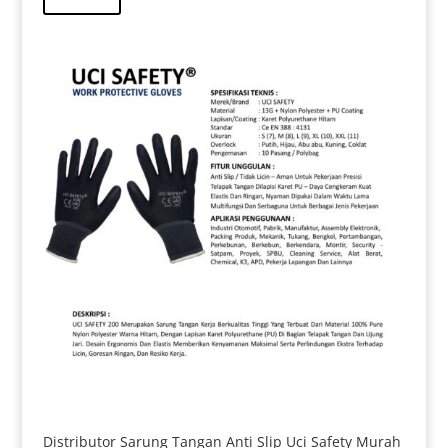
Rp 11.000.
adalah:
Rp 8.000.
Distributor Sarung Tangan Anti Slip Uci Safety Murah