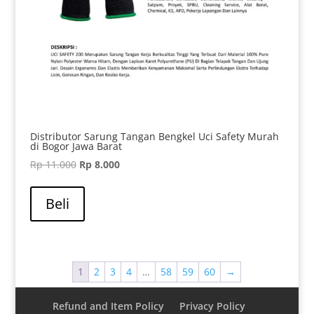
Distributor Sarung Tangan Bengkel Uci Safety Murah
di Bogor Jawa Barat
Harga
Harga
Rp
11.000
Rp
8.000
aslinya
saat
adalah:
ini
Beli
Rp 11.000.
adalah:
Rp 8.000.
1
2
3
4
…
58
59
60
→
Refund and Item Policy
Privacy Policy