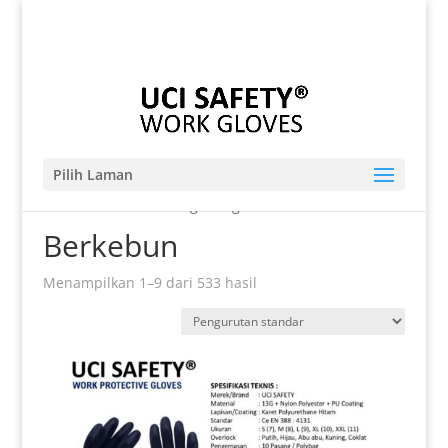
Telp. 0812-9680-7770 | 021-8909 0349
sales@sarungtangansafety.com
Pilih Laman
Beranda
/ Produk dengan tag “Berkebun”
Berkebun
Menampilkan 1–9 dari 533 hasil