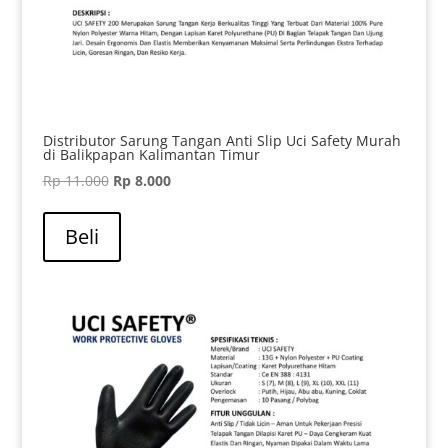
Distributor Sarung Tangan Anti Slip Uci Safety Murah
di Balikpapan Kalimantan Timur
Harga
Harga
Rp
11.000
Rp
8.000
aslinya
saat
adalah:
ini
Beli
Rp 11.000.
adalah:
Rp 8.000.