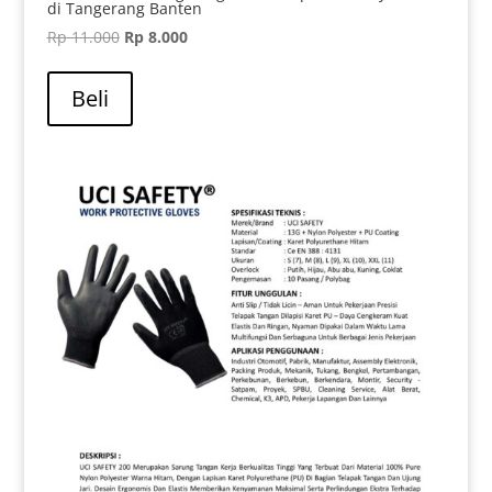
di Tangerang Banten
Harga
Harga
Rp
11.000
Rp
8.000
aslinya
saat
adalah:
ini
Beli
Rp 11.000.
adalah:
Rp 8.000.