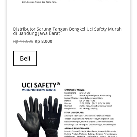
Distributor Sarung Tangan Bengkel Uci Safety Murah
di Bandung Jawa Barat
Harga
Harga
Rp
11.000
Rp
8.000
aslinya
saat
adalah:
ini
Beli
Rp 11.000.
adalah:
Rp 8.000.