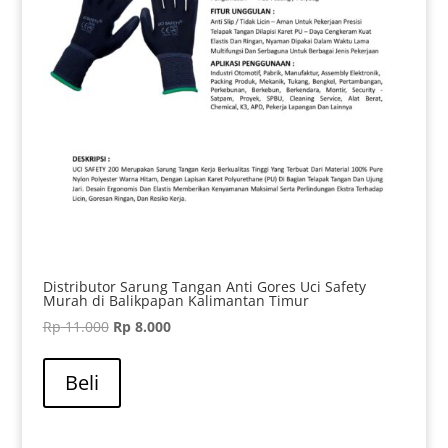
Distributor Sarung Tangan Anti Gores Uci Safety
Murah di Balikpapan Kalimantan Timur
Harga
Harga
Rp
11.000
Rp
8.000
aslinya
saat
adalah:
ini
Beli
Rp 11.000.
adalah:
Rp 8.000.