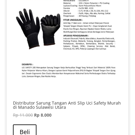
Distributor Sarung Tangan Anti Slip Uci Safety Murah
di Manado Sulawesi Utara
Harga
Harga
Rp
11.000
Rp
8.000
aslinya
saat
adalah:
ini
Beli