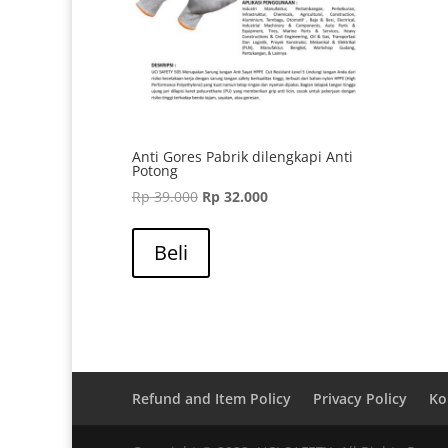
Anti Gores Pabrik dilengkapi Anti
Potong
Harga
Harga
Rp
39.000
Rp
32.000
aslinya
saat
adalah:
ini
Beli
Rp 39.000.
adalah:
Rp 32.000.
Refund and Item Policy
Privacy Policy
Ko