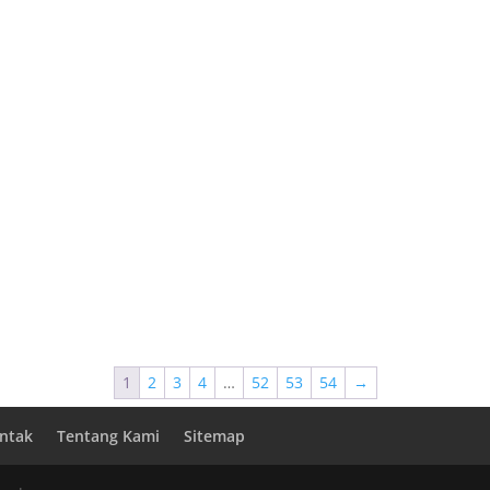
1
2
3
4
…
52
53
54
→
ntak
Tentang Kami
Sitemap