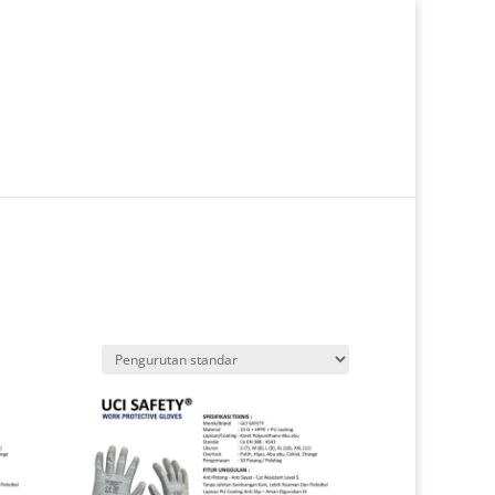
tar/Login
Checkout
Pesanan
0 Item