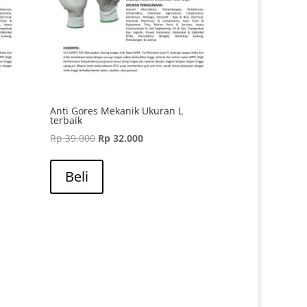
Anti Gores Mekanik Ukuran L
terbaik
Harga
Harga
Rp
39.000
Rp
32.000
aslinya
saat
adalah:
ini
Beli
Rp 39.000.
adalah:
Rp 32.000.