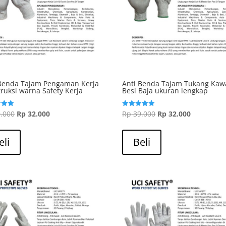
 Benda Tajam Pengaman Kerja
Anti Benda Tajam Tukang Kaw
ruksi warna Safety Kerja
Besi Baja ukuran lengkap
Harga
Harga
Harga
Harga
.000
Rp
32.000
Rp
39.000
Rp
32.000
Dinilai
5.00
aslinya
saat
aslinya
saat
dari 5
adalah:
ini
adalah:
ini
eli
Beli
Rp 39.000.
adalah:
Rp 39.000.
adalah:
Rp 32.000.
Rp 32.000.