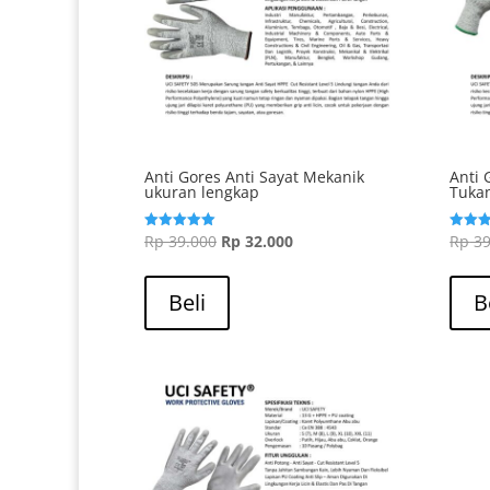
Anti Gores Anti Sayat Mekanik
Anti 
ukuran lengkap
Tuka
Harga
Harga
Rp
39.000
Rp
32.000
Rp
39
Dinilai
Dinilai
5.00
5.00
aslinya
saat
dari 5
dari 5
adalah:
ini
Beli
B
Rp 39.000.
adalah:
Rp 32.000.