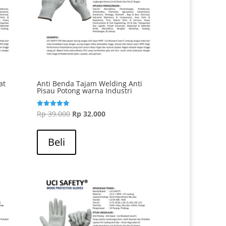
at
Anti Benda Tajam Welding Anti
Pisau Potong warna Industri
Harga
Harga
Rp
39.000
Rp
32.000
Dinilai
5.00
aslinya
saat
dari 5
adalah:
ini
Beli
Rp 39.000.
adalah:
Rp 32.000.