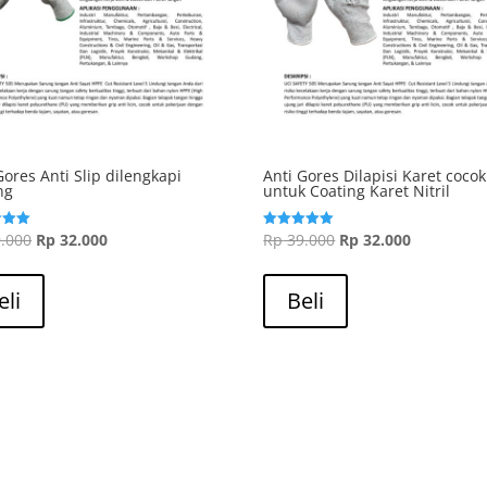
Gores Anti Slip dilengkapi
Anti Gores Dilapisi Karet cocok
ng
untuk Coating Karet Nitril
Harga
Harga
Harga
Harga
.000
Rp
32.000
Rp
39.000
Rp
32.000
Dinilai
5.00
aslinya
saat
aslinya
saat
dari 5
adalah:
ini
adalah:
ini
eli
Beli
Rp 39.000.
adalah:
Rp 39.000.
adalah:
Rp 32.000.
Rp 32.000.