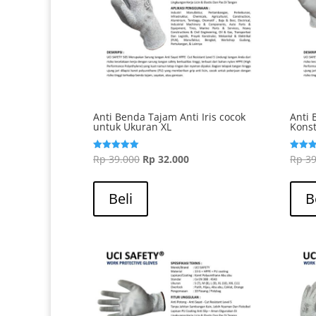
Anti Benda Tajam Anti Iris cocok
Anti
untuk Ukuran XL
Konst
Harga
Harga
Rp
39.000
Rp
32.000
Rp
39
Dinilai
Dinilai
5.00
5.00
aslinya
saat
dari 5
dari 5
adalah:
ini
Beli
B
Rp 39.000.
adalah:
Rp 32.000.