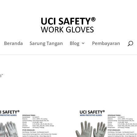
sales@sarungtangansafety.com
Daf
Beranda
Sarung Tangan
Blog
Pembayaran
a”