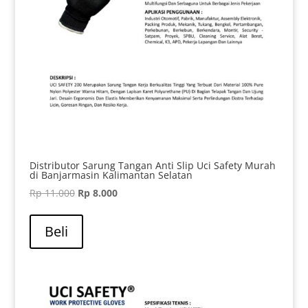
Distributor Sarung Tangan Anti Slip Uci Safety Murah
di Banjarmasin Kalimantan Selatan
Harga
Harga
Rp
11.000
Rp
8.000
aslinya
saat
adalah:
ini
Beli
Rp 11.000.
adalah:
Rp 8.000.