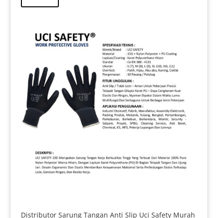
Rp 11.000.
adalah:
Rp 8.000.
Distributor Sarung Tangan Anti Slip Uci Safety Murah