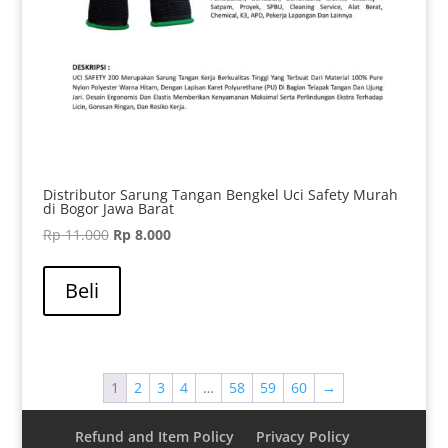
Distributor Sarung Tangan Bengkel Uci Safety Murah
di Bogor Jawa Barat
Harga
Harga
Rp
11.000
Rp
8.000
aslinya
saat
adalah:
ini
Beli
Rp 11.000.
adalah:
Rp 8.000.
1
2
3
4
…
58
59
60
→
Refund and Item Policy
Privacy Policy