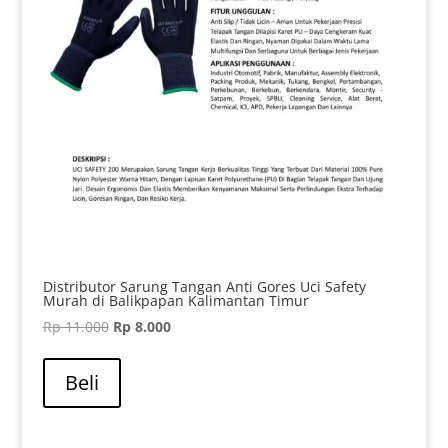
Distributor Sarung Tangan Anti Gores Uci Safety
Murah di Balikpapan Kalimantan Timur
Harga
Harga
Rp
11.000
Rp
8.000
aslinya
saat
adalah:
ini
Beli
Rp 11.000.
adalah:
Rp 8.000.