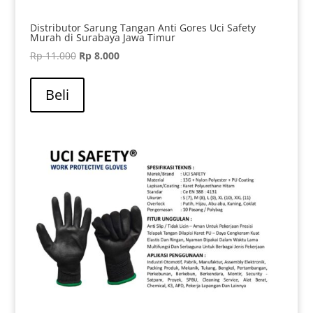
Distributor Sarung Tangan Anti Gores Uci Safety
Murah di Surabaya Jawa Timur
Harga
Harga
Rp
11.000
Rp
8.000
aslinya
saat
adalah:
ini
Beli
Rp 11.000.
adalah:
Rp 8.000.