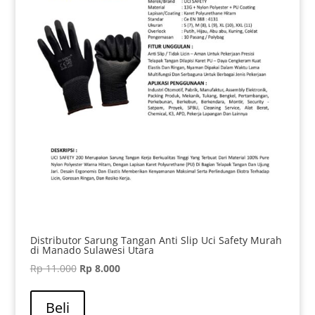
Distributor Sarung Tangan Anti Slip Uci Safety Murah
di Manado Sulawesi Utara
Harga
Harga
Rp
11.000
Rp
8.000
aslinya
saat
adalah:
ini
Beli