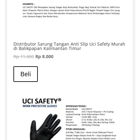
Distributor Sarung Tangan Anti Slip Uci Safety Murah
di Balikpapan Kalimantan Timur
Harga
Harga
Rp
11.000
Rp
8.000
aslinya
saat
adalah:
ini
Beli
Rp 11.000.
adalah:
Rp 8.000.