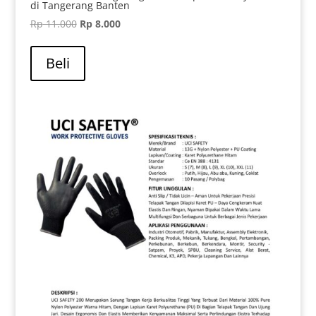
di Tangerang Banten
Harga
Harga
Rp
11.000
Rp
8.000
aslinya
saat
adalah:
ini
Beli
Rp 11.000.
adalah:
Rp 8.000.