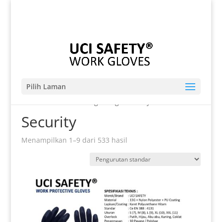
Telp. 0812-9680-7770 | 021-8909 0349
sales@sarungtangansafety.com
Pilih Laman
Beranda
/ Produk dengan tag “Security”
Security
Menampilkan 1–9 dari 533 hasil