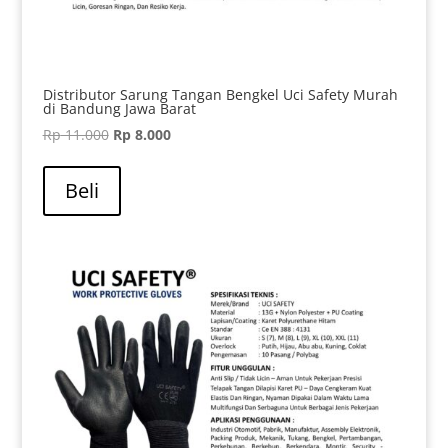
Distributor Sarung Tangan Bengkel Uci Safety Murah
di Bandung Jawa Barat
Harga
Harga
Rp
11.000
Rp
8.000
aslinya
saat
adalah:
ini
Beli
Rp 11.000.
adalah:
Rp 8.000.