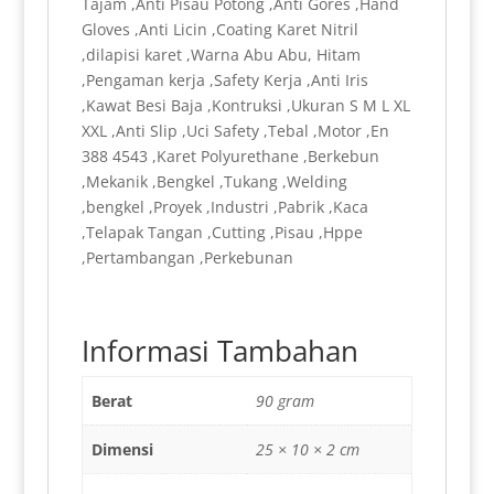
Tajam ,Anti Pisau Potong ,Anti Gores ,Hand
Gloves ,Anti Licin ,Coating Karet Nitril
,dilapisi karet ,Warna Abu Abu, Hitam
,Pengaman kerja ,Safety Kerja ,Anti Iris
,Kawat Besi Baja ,Kontruksi ,Ukuran S M L XL
XXL ,Anti Slip ,Uci Safety ,Tebal ,Motor ,En
388 4543 ,Karet Polyurethane ,Berkebun
,Mekanik ,Bengkel ,Tukang ,Welding
,bengkel ,Proyek ,Industri ,Pabrik ,Kaca
,Telapak Tangan ,Cutting ,Pisau ,Hppe
,Pertambangan ,Perkebunan
Informasi Tambahan
Berat
90 gram
Dimensi
25 × 10 × 2 cm