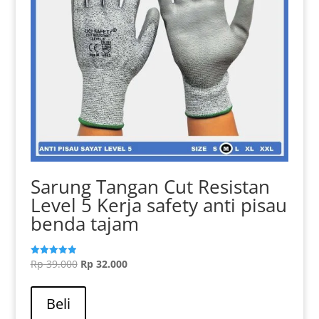
Sarung Tangan Cut Resistan
Level 5 Kerja safety anti pisau
benda tajam
Harga
Harga
Rp
39.000
Rp
32.000
Dinilai
5.00
aslinya
Produk
saat
dari 5
adalah:
ini
ini
Beli
Rp 39.000.
memiliki
adalah: