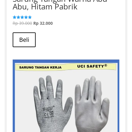
Abu, Hitam Pabrik
Harga
Harga
Rp
39.000
Rp
32.000
Dinilai
5.00
aslinya
saat
dari 5
adalah:
ini
Beli
Rp 39.000.
adalah:
Rp 32.000.