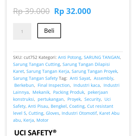
Peringkat
1
5.00
dari 5
Harga
Harga
Rp
39.000
Rp
32.000
berdasarka
aslinya
saat
n
penilaian
pelanggan
adalah:
ini
Kuantitas
Rp 39.000.
adalah:
Beli
Anti
Rp 32.000.
Benda
Tajam
Anti
SKU:
cut752
Kategori:
Anti Potong
,
SARUNG TANGAN
,
Pisau
Sarung Tangan Cutting
,
Sarung Tangan Dilapisi
Potong
Karet
,
Sarung Tangan Kerja
,
Sarung Tangan Proyek
,
Sarung
Sarung Tangan Safety
Tag:
Anti Sayat
,
Assembly
,
Tangan
Berkebun
,
Final Inspection
,
Industri kaca
,
Industri
Hand
Lainnya
,
Mekanik
,
Packing Produk
,
pekerjaan
Gloves
konstruksi
,
pertukangan
,
Proyek
,
Security
,
Uci
Anti
Safety
,
Anti Pisau
,
Bengkel
,
Coating
,
Cut resistant
Licin
level 5
,
Cutting
,
Gloves
,
Industri Otomotif
,
Karet Abu
abu
,
Kerja
,
Motor