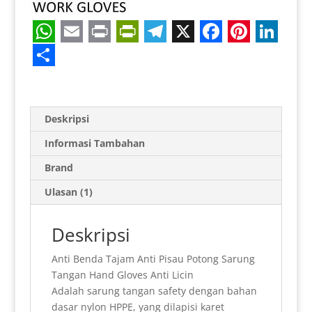
W
E
P
P
T
X
F
P
L
h
m
r
r
e
a
i
i
S
a
a
i
i
l
c
n
n
h
t
i
n
n
e
e
t
k
a
Deskripsi
s
l
t
t
g
b
e
e
r
Informasi Tambahan
A
F
r
o
r
d
e
Brand
p
r
a
o
e
I
Ulasan (1)
p
i
m
k
s
n
e
t
Deskripsi
n
Anti Benda Tajam Anti Pisau Potong Sarung
d
Tangan Hand Gloves Anti Licin
l
Adalah sarung tangan safety dengan bahan
dasar nylon HPPE, yang dilapisi karet