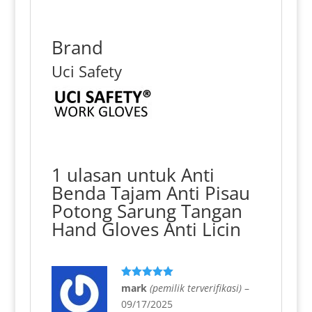
Brand
Uci Safety
1 ulasan untuk
Anti
Benda Tajam Anti Pisau
Potong Sarung Tangan
Hand Gloves Anti Licin
Dinilai
5
mark
(pemilik terverifikasi)
–
dari 5
09/17/2025