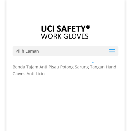
Telp. 0812-9680-7770 | 021-8909 0349
sales@sarungtangansafety.com
Pilih Laman
Beranda
/
SARUNG TANGAN
/
Anti Potong
/ Anti
Benda Tajam Anti Pisau Potong Sarung Tangan Hand
Gloves Anti Licin