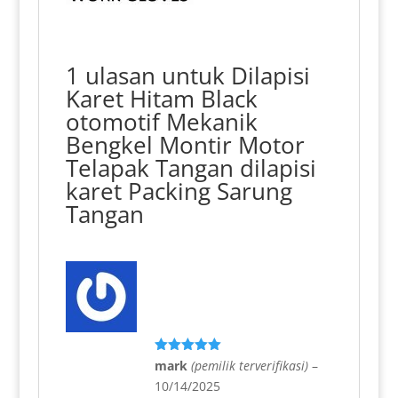
1 ulasan untuk
Dilapisi
Karet Hitam Black
otomotif Mekanik
Bengkel Montir Motor
Telapak Tangan dilapisi
karet Packing Sarung
Tangan
Dinilai
5
mark
(pemilik terverifikasi)
–
dari 5
10/14/2025