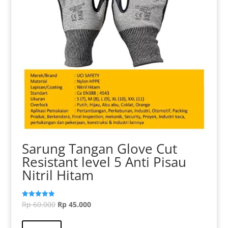
Sarung Tangan Glove Cut
Resistant level 5 Anti Pisau
Nitril Hitam
Harga
Harga
Rp
60.000
Rp
45.000
Dinilai
5.00
aslinya
Produk
saat
dari 5
adalah:
ini
ini