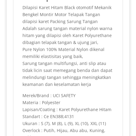
n
Dilapisi Karet Hitam Black otomotif Mekanik
d
Bengkel Montir Motor Telapak Tangan
l
dilapisi karet Packing Sarung Tangan
Adalah sarung tangan material nylon warna
y
hitam yang dilapisi oleh Karet Polyurethane
dibagian telapak tangan & ujung jari,
Pure Nylon 100% Material Nylon dikenal
memiliki elastisitas yang baik,
Sarung tangan multifungsi, anti slip atau
tidak licin saat memegang benda dan dapat
melindungi tangan sehingga meningkatkan
keamanan dan keselamatan kerja
Merek/Brand : UCI SAFETY
Materia : Polyester
Lapisan/Coating : Karet Polyurethane Hitam
Standart : Ce EN388;4131
Ukuran : S (7), M (8), L (9), XL (10), XXL (11)
Overlock : Putih, Hijau, Abu abu, Kuning,