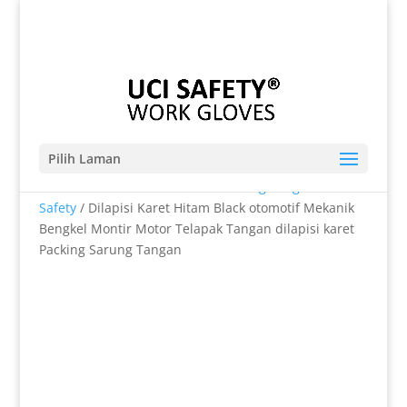
Telp. 0812-9680-7770 | 021-8909 0349
sales@sarungtangansafety.com
Pilih Laman
Beranda
/
SARUNG TANGAN
/
Sarung Tangan
Safety
/ Dilapisi Karet Hitam Black otomotif Mekanik
Bengkel Montir Motor Telapak Tangan dilapisi karet
Packing Sarung Tangan