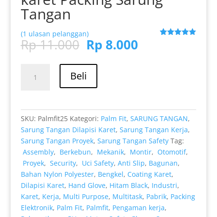
Tangan
(
1
ulasan pelanggan)
Harga
Harga
Rp
11.000
Rp
8.000
Peringkat
1
5.00
dari 5
aslinya
saat
berdasarka
adalah:
ini
n
penilaian
Kuantitas
pelanggan
Rp 11.000.
adalah:
Beli
Dilapisi
Rp 8.000.
Karet
Hitam
Black
SKU:
Palmfit25
Kategori:
Palm Fit
,
SARUNG TANGAN
,
otomotif
Sarung Tangan Dilapisi Karet
,
Sarung Tangan Kerja
,
Mekanik
Sarung Tangan Proyek
,
Sarung Tangan Safety
Tag:
Bengkel
Assembly
,
Berkebun
,
Mekanik
,
Montir
,
Otomotif
,
Montir
Proyek
,
Security
,
Uci Safety
,
Anti Slip
,
Bagunan
,
Motor
Bahan Nylon Polyester
,
Bengkel
,
Coating Karet
,
Telapak
Dilapisi Karet
,
Hand Glove
,
Hitam Black
,
Industri
,
Tangan
Karet
,
Kerja
,
Multi Purpose
,
Multitask
,
Pabrik
,
Packing
dilapisi
Elektronik
,
Palm Fit
,
Palmfit
,
Pengaman kerja
,
karet