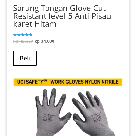
Sarung Tangan Glove Cut
Resistant level 5 Anti Pisau
karet Hitam
Harga
Harga
Rp
45.000
Rp
34.000
Dinilai
5.00
aslinya
Produk
saat
dari 5
adalah:
ini
ini
Beli
Rp 45.000.
memiliki
adalah:
beberapa
Rp 34.000.
varian.
Pilihan
ini
dapat
diambil
di
halaman
produk