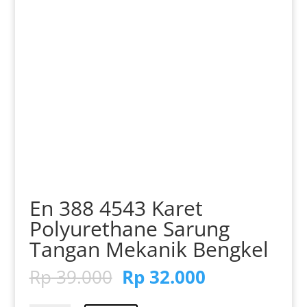
En 388 4543 Karet
Polyurethane Sarung
Tangan Mekanik Bengkel
Harga
Harga
Rp
39.000
Rp
32.000
aslinya
saat