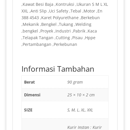
,Kawat Besi Baja ,Kontruksi ,Ukuran S M L XL
XXL ,Anti Slip ,Uci Safety ,Tebal ,Motor ,En
388 4543 ,Karet Polyurethane ,Berkebun
,Mekanik ,Bengkel ,Tukang ,Welding
,bengkel ,Proyek ,Industri ,Pabrik ,Kaca
,Telapak Tangan ,Cutting ,Pisau ,Hppe
,Pertambangan ,Perkebunan
Informasi Tambahan
Berat
90 gram
Dimensi
25 × 10 × 2 cm
SIZE
S, M, L, XL, XXL
Kurir Instan : Kurir