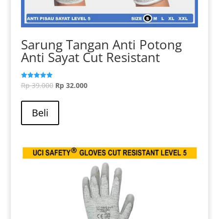
Sarung Tangan Anti Potong
Anti Sayat Cut Resistant
Harga
Harga
Rp
39.000
Rp
32.000
Dinilai
5.00
aslinya
Produk
saat
dari 5
adalah:
ini
ini
Beli
Rp 39.000.
memiliki
adalah:
beberapa
Rp 32.000.
varian.
Pilihan
ini
dapat
diambil
di
halaman