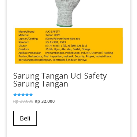
produk
Sarung Tangan Uci Safety
Sarung Tangan
Harga
Harga
Rp
39.000
Rp
32.000
Dinilai
5.00
aslinya
saat
dari 5
adalah:
ini
Beli
Rp 39.000.
adalah:
Rp 32.000.