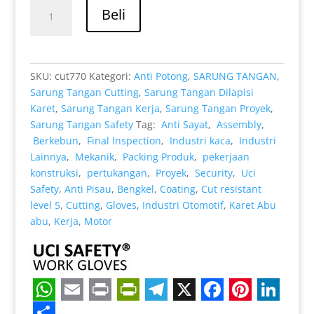
adalah:
ini
Kuantitas
Rp 39.000.
adalah:
Beli
En
Rp 32.000.
388
4543
Karet
SKU:
cut770
Kategori:
Anti Potong
,
SARUNG TANGAN
,
Polyurethane
Sarung Tangan Cutting
,
Sarung Tangan Dilapisi
Sarung
Karet
,
Sarung Tangan Kerja
,
Sarung Tangan Proyek
,
Tangan
Sarung Tangan Safety
Tag:
Anti Sayat
,
Assembly
,
Mekanik
Berkebun
,
Final Inspection
,
Industri kaca
,
Industri
Bengkel
Lainnya
,
Mekanik
,
Packing Produk
,
pekerjaan
konstruksi
,
pertukangan
,
Proyek
,
Security
,
Uci
Safety
,
Anti Pisau
,
Bengkel
,
Coating
,
Cut resistant
level 5
,
Cutting
,
Gloves
,
Industri Otomotif
,
Karet Abu
abu
,
Kerja
,
Motor
W
E
P
P
T
X
F
P
L