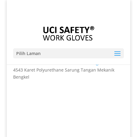
Telp. 0812-9680-7770 | 021-8909 0349
sales@sarungtangansafety.com
Pilih Laman
Beranda
/
SARUNG TANGAN
/
Anti Potong
/ En 388
4543 Karet Polyurethane Sarung Tangan Mekanik
Bengkel