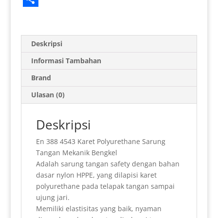
h
m
r
r
e
a
i
i
S
a
a
i
i
l
c
n
n
h
t
i
n
n
e
e
t
k
a
Deskripsi
s
l
t
t
g
b
e
e
r
Informasi Tambahan
A
F
r
o
r
d
e
Brand
p
r
a
o
e
I
Ulasan (0)
p
i
m
k
s
n
e
t
Deskripsi
n
En 388 4543 Karet Polyurethane Sarung
d
Tangan Mekanik Bengkel
l
Adalah sarung tangan safety dengan bahan
dasar nylon HPPE, yang dilapisi karet
y
polyurethane pada telapak tangan sampai
ujung jari.
Memiliki elastisitas yang baik, nyaman