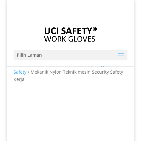
Telp. 0812-9680-7770 | 021-8909 0349
sales@sarungtangansafety.com
Pilih Laman
Beranda
/
SARUNG TANGAN
/
Sarung Tangan
Safety
/ Mekanik Nylon Teknik mesin Security Safety
Kerja