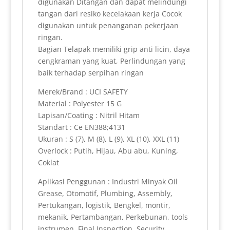
digunakan Ditangan dan dapat melindungi
tangan dari resiko kecelakaan kerja Cocok
digunakan untuk penanganan pekerjaan
ringan.
Bagian Telapak memiliki grip anti licin, daya
cengkraman yang kuat, Perlindungan yang
baik terhadap serpihan ringan
Merek/Brand : UCI SAFETY
Material : Polyester 15 G
Lapisan/Coating : Nitril Hitam
Standart : Ce EN388;4131
Ukuran : S (7), M (8), L (9), XL (10), XXL (11)
Overlock : Putih, Hijau, Abu abu, Kuning,
Coklat
Aplikasi Penggunan : Industri Minyak Oil
Grease, Otomotif, Plumbing, Assembly,
Pertukangan, logistik, Bengkel, montir,
mekanik, Pertambangan, Perkebunan, tools
instrumen, Final Inspection, Security,