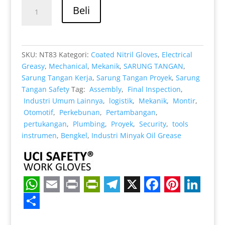
adalah:
ini
Kuantitas
Rp 25.000.
adalah:
Beli
Mekanik
Rp 19.000.
Nylon
Teknik
mesin
SKU:
NT83
Kategori:
Coated Nitril Gloves
,
Electrical
Security
Greasy
,
Mechanical
,
Mekanik
,
SARUNG TANGAN
,
Safety
Sarung Tangan Kerja
,
Sarung Tangan Proyek
,
Sarung
Kerja
Tangan Safety
Tag:
Assembly
,
Final Inspection
,
Industri Umum Lainnya
,
logistik
,
Mekanik
,
Montir
,
Otomotif
,
Perkebunan
,
Pertambangan
,
pertukangan
,
Plumbing
,
Proyek
,
Security
,
tools
instrumen
,
Bengkel
,
Industri Minyak Oil Grease
W
E
P
P
T
X
F
P
L
h
m
r
r
e
a
i
i
S