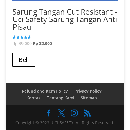
Sarung Tangan Cut Resistant -
Uci Safety Sarung Tangan Anti
Pisau
Harga
Harga
Rp
39.000
Rp
32.000
Dinilai
5.00
aslinya
Produk
saat
dari 5
adalah:
ini
ini
Beli
Rp 39.000.
memiliki
adalah:
beberapa
Rp 32.000.
varian.
Pilihan
ini
Refund and Item Policy
Privacy Policy
dapat
Kontak
Tentang Kami
Sitemap
diambil
di
halaman
Copyright © 2023, UCI SAFETY. All Rights Reserved.
produk