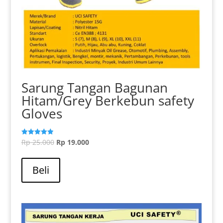
Sarung Tangan Bagunan
Hitam/Grey Berkebun safety
Gloves
Harga
Harga
Rp
25.000
Rp
19.000
Dinilai
5.00
aslinya
saat
dari 5
adalah:
ini
Beli
Rp 25.000.
adalah:
Rp 19.000.