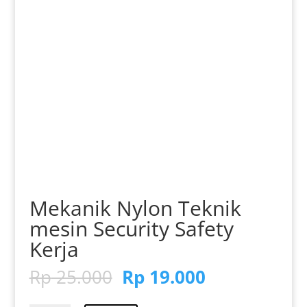
Mekanik Nylon Teknik
mesin Security Safety
Kerja
Harga
Harga
Rp
25.000
Rp
19.000
aslinya
saat