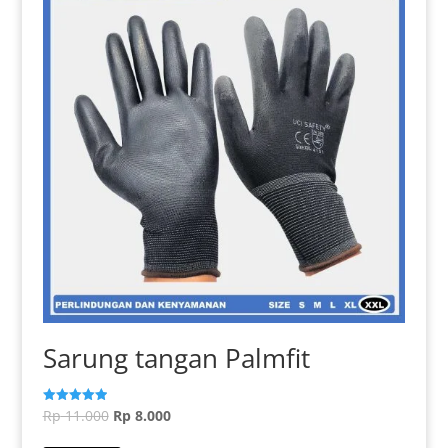
Sarung tangan Palmfit
Harga
Harga
Rp
11.000
Rp
8.000
Dinilai
5.00
aslinya
Produk
saat
dari 5