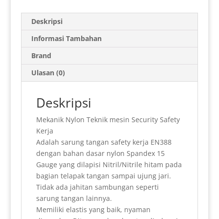
a
a
i
i
l
c
n
n
h
t
i
n
n
e
e
t
k
a
Deskripsi
s
l
t
t
g
b
e
e
r
Informasi Tambahan
A
F
r
o
r
d
e
Brand
p
r
a
o
e
I
Ulasan (0)
p
i
m
k
s
n
e
t
Deskripsi
n
Mekanik Nylon Teknik mesin Security Safety
d
Kerja
l
Adalah sarung tangan safety kerja EN388
dengan bahan dasar nylon Spandex 15
y
Gauge yang dilapisi Nitril/Nitrile hitam pada
bagian telapak tangan sampai ujung jari.
Tidak ada jahitan sambungan seperti
sarung tangan lainnya.
Memiliki elastis yang baik, nyaman