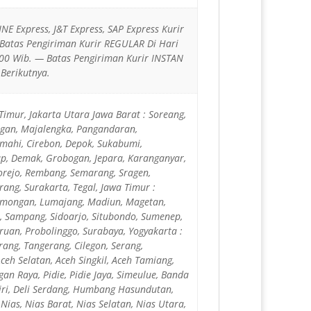
JNE Express, J&T Express, SAP Express Kurir
 Batas Pengiriman Kurir REGULAR Di Hari
00 Wib. — Batas Pengiriman Kurir INSTAN
Berikutnya.
 Timur, Jakarta Utara Jawa Barat : Soreang,
ingan, Majalengka, Pangandaran,
imahi, Cirebon, Depok, Sukabumi,
cap, Demak, Grobogan, Jepara, Karanganyar,
orejo, Rembang, Semarang, Sragen,
ang, Surakarta, Tegal, Jawa Timur :
 Lamongan, Lumajang, Madiun, Magetan,
, Sampang, Sidoarjo, Situbondo, Sumenep,
uruan, Probolinggo, Surabaya, Yogyakarta :
ang, Tangerang, Cilegon, Serang,
ceh Selatan, Aceh Singkil, Aceh Tamiang,
an Raya, Pidie, Pidie Jaya, Simeulue, Banda
iri, Deli Serdang, Humbang Hasundutan,
ias, Nias Barat, Nias Selatan, Nias Utara,