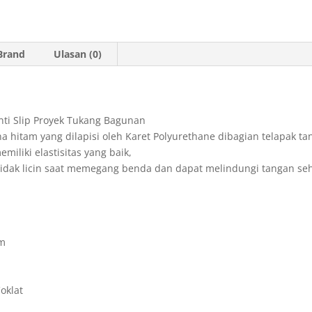
t
i
n
n
e
s
l
t
t
g
Brand
Ulasan (0)
A
F
r
p
r
a
p
i
m
nti Slip Proyek Tukang Bagunan
e
 hitam yang dilapisi oleh Karet Polyurethane dibagian telapak tan
n
iliki elastisitas yang baik,
d
au tidak licin saat memegang benda dan dapat melindungi tangan 
l
y
am
oklat