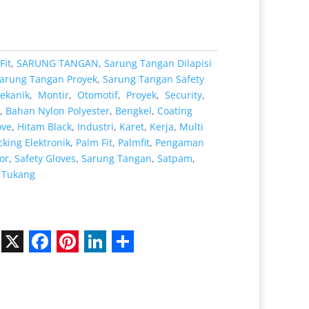
.000.
adalah:
Rp 8.000.
Fit
,
SARUNG TANGAN
,
Sarung Tangan Dilapisi
arung Tangan Proyek
,
Sarung Tangan Safety
kanik
,
Montir
,
Otomotif
,
Proyek
,
Security
,
,
Bahan Nylon Polyester
,
Bengkel
,
Coating
ove
,
Hitam Black
,
Industri
,
Karet
,
Kerja
,
Multi
cking Elektronik
,
Palm Fit
,
Palmfit
,
Pengaman
or
,
Safety Gloves
,
Sarung Tangan
,
Satpam
,
,
Tukang
X
F
P
L
S
a
i
i
h
c
n
n
a