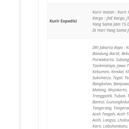
Kurir Instan : Kurir
Kargo : JNE Kargo, 
Kurir Expedisi
Yang Sama Jam 15.0
Di Hari Yang Sama J
DKI Jakarta Raya : K
Bandung Barat, Beka
Purwakarta, Subang,
Tasikmalaya, Jawa T
Kebumen, Kendal, Kl
Sukoharjo, Tegal, T
Bangkalan, Banyuwan
Malang, Mojokerto, 
Trenggalek, Tuban, 
Bantul, Gunungkidul
Tangerang, Tangeran
Aceh Tengah, Aceh T
Aceh, Langsa, Lhok
Karo, Labuhanbatu, 