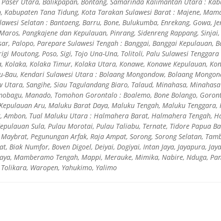
m Paser Utara, Balikpapan, Bontang, Samarinda Kalimantan Utara : Ka
 Kabupaten Tana Tidung, Kota Tarakan Sulawesi Barat : Majene, Mam
awesi Selatan : Bantaeng, Barru, Bone, Bulukumba, Enrekang, Gowa, J
Maros, Pangkajene dan Kepulauan, Pinrang, Sidenreng Rappang, Sinjai, 
ar, Palopo, Parepare Sulawesi Tengah : Banggai, Banggai Kepulauan, B
igi Moutong, Poso, Sigi, Tojo Una-Una, Tolitoli, Palu Sulawesi Tenggar
a, Kolaka, Kolaka Timur, Kolaka Utara, Konawe, Konawe Kepulauan, K
au-Bau, Kendari Sulawesi Utara : Bolaang Mongondow, Bolaang Mongo
Utara, Sangihe, Siau Tagulandang Biaro, Talaud, Minahasa, Minahasa
amobagu, Manado, Tomohon Gorontalo : Boalemo, Bone Bolango, Goront
, Kepulauan Aru, Maluku Barat Daya, Maluku Tengah, Maluku Tenggara,
, Ambon, Tual Maluku Utara : Halmahera Barat, Halmahera Tengah, H
pulauan Sula, Pulau Morotai, Pulau Taliabu, Ternate, Tidore Papua Ba
 Maybrat, Pegunungan Arfak, Raja Ampat, Sorong, Sorong Selatan, Tam
t, Biak Numfor, Boven Digoel, Deiyai, Dogiyai, Intan Jaya, Jayapura, J
ya, Mamberamo Tengah, Mappi, Merauke, Mimika, Nabire, Nduga, Pani
i, Tolikara, Waropen, Yahukimo, Yalimo