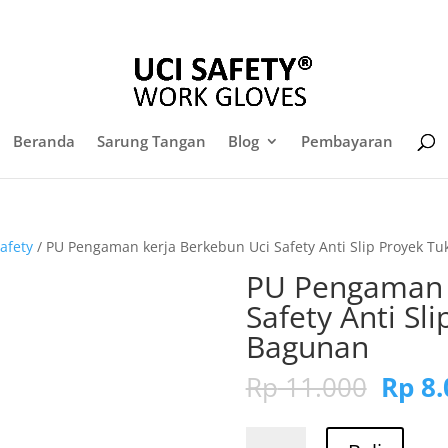
sales@sarungtangansafety.com
Daf
Beranda
Sarung Tangan
Blog
Pembayaran
afety
/ PU Pengaman kerja Berkebun Uci Safety Anti Slip Proyek T
PU Pengaman 
Safety Anti Sl
Bagunan
Harg
Rp
11.000
Rp
8.
aslin
adala
Kuantitas