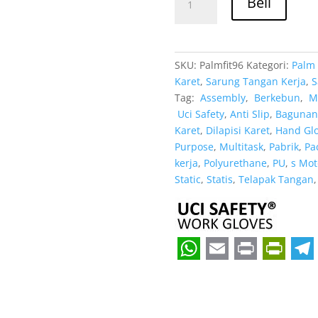
Rp 11
Beli
PU
Pengaman
kerja
Berkebun
SKU:
Palmfit96
Kategori:
Palm 
Uci
Karet
,
Sarung Tangan Kerja
,
S
Safety
Tag:
Assembly
,
Berkebun
,
Me
Anti
Uci Safety
,
Anti Slip
,
Bagunan
Slip
Karet
,
Dilapisi Karet
,
Hand Gl
Proyek
Purpose
,
Multitask
,
Pabrik
,
Pa
Tukang
kerja
,
Polyurethane
,
PU
,
s Mot
Bagunan
Static
,
Statis
,
Telapak Tangan
W
E
P
P
T
h
m
r
r
e
a
a
i
i
l