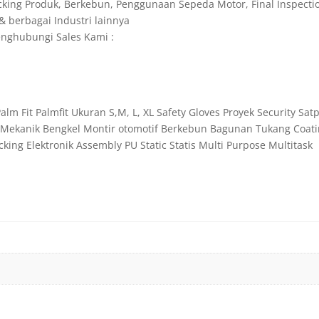
acking Produk, Berkebun, Penggunaan Sepeda Motor, Final Inspectio
& berbagai Industri lainnya
nghubungi Sales Kami :
m Fit Palmfit Ukuran S,M, L, XL Safety Gloves Proyek Security Satpa
 Mekanik Bengkel Montir otomotif Berkebun Bagunan Tukang Coatin
ing Elektronik Assembly PU Static Statis Multi Purpose Multitask