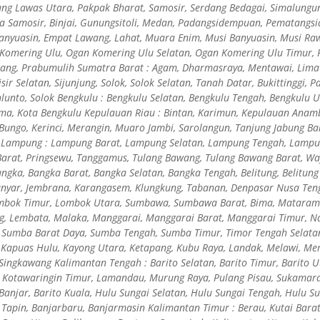
g Lawas Utara, Pakpak Bharat, Samosir, Serdang Bedagai, Simalungun,
a Samosir, Binjai, Gunungsitoli, Medan, Padangsidempuan, Pematangsian
anyuasin, Empat Lawang, Lahat, Muara Enim, Musi Banyuasin, Musi Raw
 Komering Ulu, Ogan Komering Ulu Selatan, Ogan Komering Ulu Timur, P
ang, Prabumulih Sumatra Barat : Agam, Dharmasraya, Mentawai, Lima
sir Selatan, Sijunjung, Solok, Solok Selatan, Tanah Datar, Bukittinggi,
unto, Solok Bengkulu : Bengkulu Selatan, Bengkulu Tengah, Bengkulu 
uma, Kota Bengkulu Kepulauan Riau : Bintan, Karimun, Kepulauan Anamb
 Bungo, Kerinci, Merangin, Muaro Jambi, Sarolangun, Tanjung Jabung Ba
 Lampung : Lampung Barat, Lampung Selatan, Lampung Tengah, Lampun
 Barat, Pringsewu, Tanggamus, Tulang Bawang, Tulang Bawang Barat, W
angka, Bangka Barat, Bangka Selatan, Bangka Tengah, Belitung, Belitung
Gianyar, Jembrana, Karangasem, Klungkung, Tabanan, Denpasar Nusa Ten
bok Timur, Lombok Utara, Sumbawa, Sumbawa Barat, Bima, Mataram Nu
ng, Lembata, Malaka, Manggarai, Manggarai Barat, Manggarai Timur, Na
, Sumba Barat Daya, Sumba Tengah, Sumba Timur, Timor Tengah Selata
, Kapuas Hulu, Kayong Utara, Ketapang, Kubu Raya, Landak, Melawi, M
 Singkawang Kalimantan Tengah : Barito Selatan, Barito Timur, Barito 
, Kotawaringin Timur, Lamandau, Murung Raya, Pulang Pisau, Sukamara
 Banjar, Barito Kuala, Hulu Sungai Selatan, Hulu Sungai Tengah, Hulu S
Tapin, Banjarbaru, Banjarmasin Kalimantan Timur : Berau, Kutai Bara