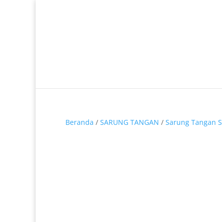
Telp. 0812-9680-7770 | 021-8909 0349
Beranda
/
SARUNG TANGAN
/
Sarung Tangan S