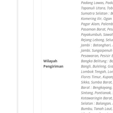
Padang Lawas, Padan
Tapanuli Utara, Tob
Sumatra Selatan : B
Komering Ilir, Ogan
Pagar Alam, Palemb
Pasaman Barat, Pesi
Payakumbuh, Sawahl
Rejang Lebong, Sel
Jambi : Batanghari,
Jambi, Sungaipenuh
Pesawaran, Pesisir
Wilayah
Bangka Belitung : B
Pengiriman
Bangli, Buleleng, 
Lombok Tengah, Lom
Flores Timur, Kupa
Sikka, Sumba Barat
Barat : Bengkayang
Sintang, Pontianak,
Kotawaringin Barat
Selatan : Balangan,
Bumbu, Tanah Laut, 