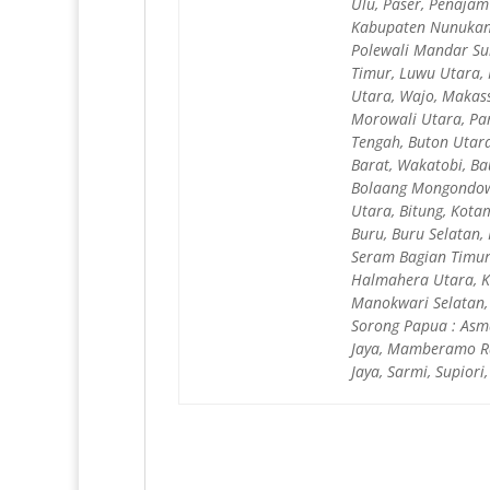
Ulu, Paser, Penaja
Kabupaten Nunukan,
Polewali Mandar Sul
Timur, Luwu Utara, 
Utara, Wajo, Makass
Morowali Utara, Par
Tengah, Buton Utar
Barat, Wakatobi, B
Bolaang Mongondow 
Utara, Bitung, Kot
Buru, Buru Selatan
Seram Bagian Timur
Halmahera Utara, Ke
Manokwari Selatan,
Sorong Papua : Asma
Jaya, Mamberamo Ra
Jaya, Sarmi, Supior