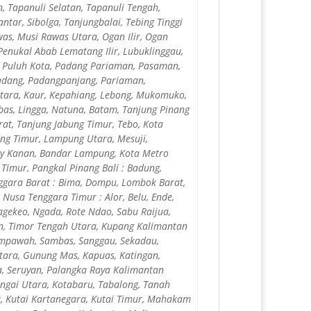
 Tapanuli Selatan, Tapanuli Tengah,
tar, Sibolga, Tanjungbalai, Tebing Tinggi
as, Musi Rawas Utara, Ogan Ilir, Ogan
enukal Abab Lematang Ilir, Lubuklinggau,
 Puluh Kota, Padang Pariaman, Pasaman,
 Padang, Padangpanjang, Pariaman,
Utara, Kaur, Kepahiang, Lebong, Mukomuko,
as, Lingga, Natuna, Batam, Tanjung Pinang
rat, Tanjung Jabung Timur, Tebo, Kota
g Timur, Lampung Utara, Mesuji,
ay Kanan, Bandar Lampung, Kota Metro
 Timur, Pangkal Pinang Bali : Badung,
ggara Barat : Bima, Dompu, Lombok Barat,
sa Tenggara Timur : Alor, Belu, Ende,
gekeo, Ngada, Rote Ndao, Sabu Raijua,
n, Timor Tengah Utara, Kupang Kalimantan
empawah, Sambas, Sanggau, Sekadau,
Utara, Gunung Mas, Kapuas, Katingan,
, Seruyan, Palangka Raya Kalimantan
ungai Utara, Kotabaru, Tabalong, Tanah
t, Kutai Kartanegara, Kutai Timur, Mahakam