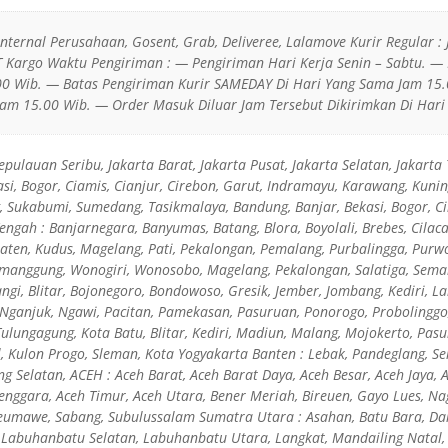
 Internal Perusahaan, Gosent, Grab, Deliveree, Lalamove Kurir Regular : 
JT Kargo Waktu Pengiriman : — Pengiriman Hari Kerja Senin – Sabtu. —
0 Wib. — Batas Pengiriman Kurir SAMEDAY Di Hari Yang Sama Jam 15.
am 15.00 Wib. — Order Masuk Diluar Jam Tersebut Dikirimkan Di Hari 
epulauan Seribu, Jakarta Barat, Jakarta Pusat, Jakarta Selatan, Jakarta
si, Bogor, Ciamis, Cianjur, Cirebon, Garut, Indramayu, Karawang, Kun
 Sukabumi, Sumedang, Tasikmalaya, Bandung, Banjar, Bekasi, Bogor, C
engah : Banjarnegara, Banyumas, Batang, Blora, Boyolali, Brebes, Cila
aten, Kudus, Magelang, Pati, Pekalongan, Pemalang, Purbalingga, Purw
emanggung, Wonogiri, Wonosobo, Magelang, Pekalongan, Salatiga, Semar
gi, Blitar, Bojonegoro, Bondowoso, Gresik, Jember, Jombang, Kediri,
Nganjuk, Ngawi, Pacitan, Pamekasan, Pasuruan, Ponorogo, Probolinggo
Tulungagung, Kota Batu, Blitar, Kediri, Madiun, Malang, Mojokerto, Pas
, Kulon Progo, Sleman, Kota Yogyakarta Banten : Lebak, Pandeglang, Ser
g Selatan, ACEH : Aceh Barat, Aceh Barat Daya, Aceh Besar, Aceh Jaya, A
enggara, Aceh Timur, Aceh Utara, Bener Meriah, Bireuen, Gayo Lues, Nag
seumawe, Sabang, Subulussalam Sumatra Utara : Asahan, Batu Bara, Da
Labuhanbatu Selatan, Labuhanbatu Utara, Langkat, Mandailing Natal, N