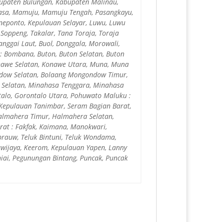
bupaten Bulungan, Kabupaten Malinau,
asa, Mamuju, Mamuju Tengah, Pasangkayu,
eneponto, Kepulauan Selayar, Luwu, Luwu
Soppeng, Takalar, Tana Toraja, Toraja
anggai Laut, Buol, Donggala, Morowali,
a : Bombana, Buton, Buton Selatan, Buton
onawe Selatan, Konawe Utara, Muna, Muna
ndow Selatan, Bolaang Mongondow Timur,
 Selatan, Minahasa Tenggara, Minahasa
alo, Gorontalo Utara, Pohuwato Maluku :
 Kepulauan Tanimbar, Seram Bagian Barat,
almahera Timur, Halmahera Selatan,
rat : Fakfak, Kaimana, Manokwari,
brauw, Teluk Bintuni, Teluk Wondama,
ayawijaya, Keerom, Kepulauan Yapen, Lanny
ai, Pegunungan Bintang, Puncak, Puncak