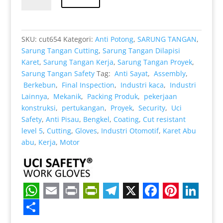
Rp 32.000.
Tangan
Pengaman
kerja
SKU:
cut654
Kategori:
Anti Potong
,
SARUNG TANGAN
,
Kaca
Sarung Tangan Cutting
,
Sarung Tangan Dilapisi
Karet
,
Sarung Tangan Kerja
,
Sarung Tangan Proyek
,
Sarung Tangan Safety
Tag:
Anti Sayat
,
Assembly
,
Berkebun
,
Final Inspection
,
Industri kaca
,
Industri
Lainnya
,
Mekanik
,
Packing Produk
,
pekerjaan
konstruksi
,
pertukangan
,
Proyek
,
Security
,
Uci
Safety
,
Anti Pisau
,
Bengkel
,
Coating
,
Cut resistant
level 5
,
Cutting
,
Gloves
,
Industri Otomotif
,
Karet Abu
abu
,
Kerja
,
Motor
W
E
P
P
T
X
F
P
L
h
m
r
r
e
a
i
i
S