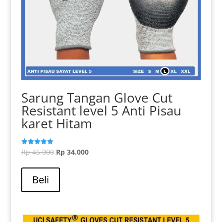
Sarung Tangan Glove Cut
Resistant level 5 Anti Pisau
karet Hitam
Harga
Harga
Rp
45.000
Rp
34.000
Dinilai
5.00
aslinya
Produk
saat
dari 5
adalah:
ini
ini
Beli
Rp 45.000.
memiliki
adalah:
beberapa
Rp 34.000.
varian.
Pilihan