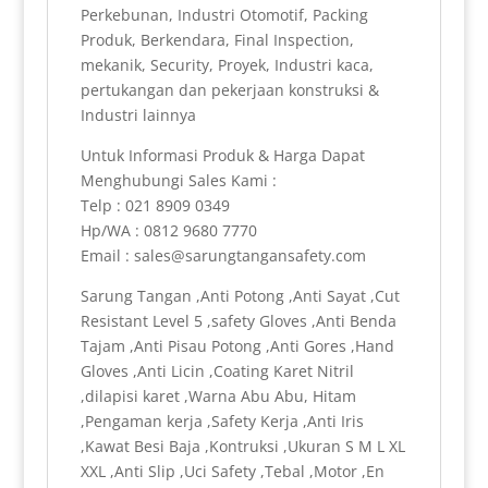
Perkebunan, Industri Otomotif, Packing
Produk, Berkendara, Final Inspection,
mekanik, Security, Proyek, Industri kaca,
pertukangan dan pekerjaan konstruksi &
Industri lainnya
Untuk Informasi Produk & Harga Dapat
Menghubungi Sales Kami :
Telp : 021 8909 0349
Hp/WA : 0812 9680 7770
Email : sales@sarungtangansafety.com
Sarung Tangan ,Anti Potong ,Anti Sayat ,Cut
Resistant Level 5 ,safety Gloves ,Anti Benda
Tajam ,Anti Pisau Potong ,Anti Gores ,Hand
Gloves ,Anti Licin ,Coating Karet Nitril
,dilapisi karet ,Warna Abu Abu, Hitam
,Pengaman kerja ,Safety Kerja ,Anti Iris
,Kawat Besi Baja ,Kontruksi ,Ukuran S M L XL
XXL ,Anti Slip ,Uci Safety ,Tebal ,Motor ,En