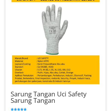
ini
dapat
diambil
di
halaman
produk
Sarung Tangan Uci Safety
Sarung Tangan