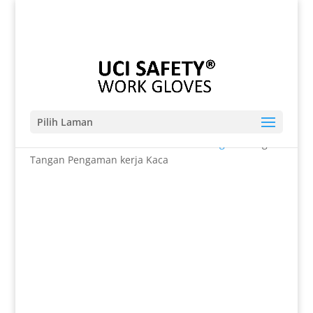
Telp. 0812-9680-7770 | 021-8909 0349
sales@sarungtangansafety.com
Pilih Laman
Beranda
/
SARUNG TANGAN
/
Anti Potong
/ Sarung
Tangan Pengaman kerja Kaca