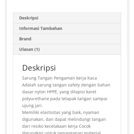
a
a
i
i
l
c
n
n
h
t
i
n
n
e
e
t
k
a
Deskripsi
s
l
t
t
g
b
e
e
r
Informasi Tambahan
A
F
r
o
r
d
e
Brand
p
r
a
o
e
I
Ulasan (1)
p
i
m
k
s
n
e
t
Deskripsi
n
Sarung Tangan Pengaman kerja Kaca
d
Adalah sarung tangan safety dengan bahan
l
dasar nylon HPPE, yang dilapisi karet
polyurethane pada telapak tangan sampai
y
ujung jari.
Memiliki elastisitas yang baik, nyaman
digunakan, dan dapat melindungi tangan
dari resiko kecelakaan kerja Cocok
digunakan untuk penanganan material