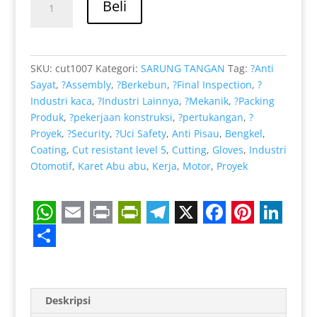
Rp 39.000.
adalah:
Beli
Anti
Rp 32.000.
Licin
Coating
Karet
SKU:
cut1007
Kategori:
SARUNG TANGAN
Tag:
?Anti
Nitril
Sayat
,
?Assembly
,
?Berkebun
,
?Final Inspection
,
?
dengan
Industri kaca
,
?Industri Lainnya
,
?Mekanik
,
?Packing
HPPE
Produk
,
?pekerjaan konstruksi
,
?pertukangan
,
?
Proyek
,
?Security
,
?Uci Safety
,
Anti Pisau
,
Bengkel
,
Coating
,
Cut resistant level 5
,
Cutting
,
Gloves
,
Industri
Otomotif
,
Karet Abu abu
,
Kerja
,
Motor
,
Proyek
W
E
P
P
T
X
F
P
L
h
m
r
r
e
a
i
i
S
a
a
i
i
l
c
n
n
h
t
i
n
n
e
e
t
k
a
Deskripsi