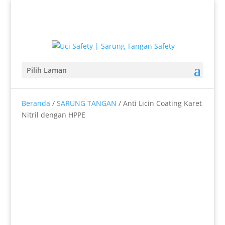
Telp. 0812-9680-7770 | 021-8909 0349
sales@sarungtangansafety.com
Pilih Laman
Beranda
/
SARUNG TANGAN
/ Anti Licin Coating Karet
Nitril dengan HPPE