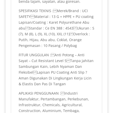
benda tajam, sayatan, atau goresan.
SPESIFIKASI TEKNIS : Merek/Brand : UCI
SAFETY Material : 13 G + HPPE + PU coating
Lapisan/Coating : Karet Polyurethane Abu
abu Standar : Ce EN 388 : 4543 Ukuran : S
(7), M (8), L (9), XL (10), XXL (11) Overlock :
Putih, Hijau, Abu abu, Coklat, Orange
Pengemasan : 10 Pasang / Polybag
FITUR UNGGULAN : Anti Potong – Anti
Sayat – Cut Resistant Level 5 Tanpa Jahitan
Sambungan Kain, Lebih Nyaman Dan
Fleksibel Lapisan PU Coating Anti Slip ?
Aman Digunakan Di Lingkungan Kerja Licin
& Elastis Dan Pas Di Tangan
APLIKASI PENGGUNAAN : Industri
Manufaktur, Pertambangan, Perkebunan,
Infrastruktur, Chemicals, Agricultural,
Construction, Aluminium, Tembaga,