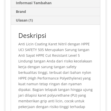
s
l
t
t
g
b
e
e
r
Informasi Tambahan
A
F
r
o
r
d
e
Brand
p
r
a
o
e
I
Ulasan (1)
p
i
m
k
s
n
e
t
Deskripsi
n
Anti Licin Coating Karet Nitril dengan HPPE
d
UCI SAFETY 505 Merupakan Sarung tangan
l
Anti Sayat HPPE Cut Resistant Level 5
Lindungi tangan Anda dari risiko kecelakaan
y
kerja dengan sarung tangan safety
berkualitas tinggi, terbuat dari bahan nylon
HPPE (High Performance Polyethylene) yang
kuat namun tetap ringan dan nyaman
dipakai. Bagian telapak tangan hingga ujung
jari dilapisi karet polyurethane (PU) yang
memberikan grip anti licin, cocok untuk
pekerjaan dengan risiko tinggi terhadap