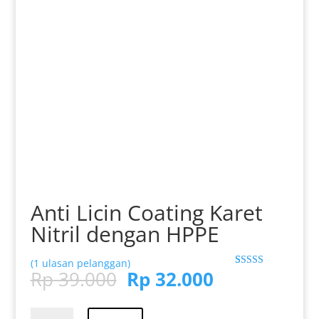
Anti Licin Coating Karet
Nitril dengan HPPE
(
1
ulasan pelanggan)
Harga
Harga
Rp
39.000
Rp
32.000
Peringkat
1
5.00
dari 5
aslinya
saat
berdasarkan
adalah:
ini
penilaian
Kuantitas
pelanggan