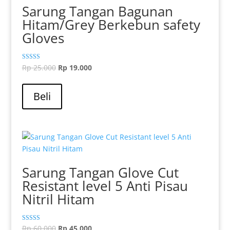
Sarung Tangan Bagunan
Hitam/Grey Berkebun safety
Gloves
Harga
Harga
Dinilai
Rp
25.000
Rp
19.000
5.00
aslinya
saat
dari 5
adalah:
ini
Beli
Rp 25.000.
adalah:
Rp 19.000.
Sarung Tangan Glove Cut
Resistant level 5 Anti Pisau
Nitril Hitam
Harga
Harga
Dinilai
Rp
60.000
Rp
45.000