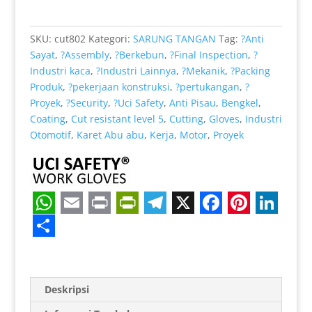
Anti
Sayat
SKU:
cut802
Kategori:
SARUNG TANGAN
Tag:
?Anti
cocok
Sayat
,
?Assembly
,
?Berkebun
,
?Final Inspection
,
?
untuk
Industri kaca
,
?Industri Lainnya
,
?Mekanik
,
?Packing
Industri
Produk
,
?pekerjaan konstruksi
,
?pertukangan
,
?
Proyek
,
?Security
,
?Uci Safety
,
Anti Pisau
,
Bengkel
,
Coating
,
Cut resistant level 5
,
Cutting
,
Gloves
,
Industri
Otomotif
,
Karet Abu abu
,
Kerja
,
Motor
,
Proyek
W
E
P
P
T
X
F
P
L
h
m
r
r
e
a
i
i
S
a
a
i
i
l
c
n
n
h
t
i
n
n
e
e
t
k
a
Deskripsi