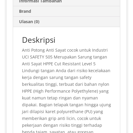
s
l
t
t
g
b
e
e
r
Informasi Tambahan
A
F
r
o
r
d
e
Brand
p
r
a
o
e
I
Ulasan (0)
p
i
m
k
s
n
e
t
Deskripsi
n
Anti Potong Anti Sayat cocok untuk Industri
d
UCI SAFETY 505 Merupakan Sarung tangan
l
Anti Sayat HPPE Cut Resistant Level 5
Lindungi tangan Anda dari risiko kecelakaan
y
kerja dengan sarung tangan safety
berkualitas tinggi, terbuat dari bahan nylon
HPPE (High Performance Polyethylene) yang
kuat namun tetap ringan dan nyaman
dipakai. Bagian telapak tangan hingga ujung
jari dilapisi karet polyurethane (PU) yang
memberikan grip anti licin, cocok untuk
pekerjaan dengan risiko tinggi terhadap
benda tajam, sayatan, atau goresan.