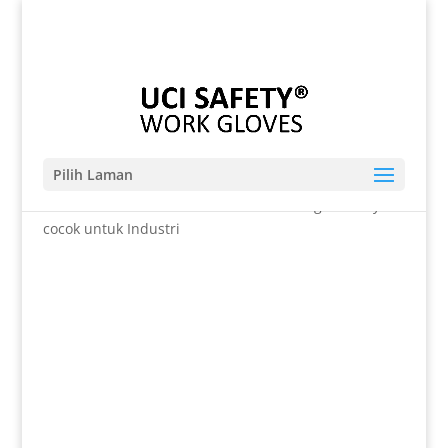
Telp. 0812-9680-7770 | 021-8909 0349
sales@sarungtangansafety.com
Pilih Laman
Beranda
/
SARUNG TANGAN
/ Anti Potong Anti Sayat
cocok untuk Industri