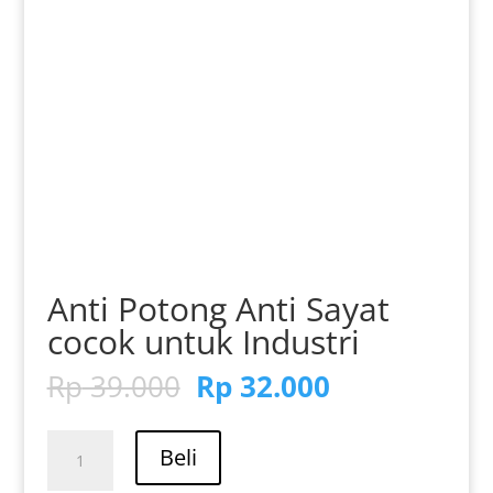
Anti Potong Anti Sayat
cocok untuk Industri
Harga
Harga
Rp
39.000
Rp
32.000
aslinya
saat
adalah:
ini
Kuantitas
Rp 39.000.
adalah:
Beli
Anti
Rp 32.000.
Potong