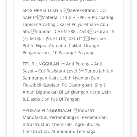
SPESIFIKASI TEKNIS : Merek/Brand : UCI
SAFETY Material : 13 G + HPPE + PU coating
Lapisan/Coating : Karet Polyurethane Abu
abu Standar : Ce EN 388 : 4543 Ukuran : S
(7), M (8), L (9), XL (10), XXL (11) Overlock :
Putih, Hijau, Abu abu, Coklat, Orange
Pengemasan : 10 Pasang / Polybag
FITUR UNGGULAN : Anti Potong – Anti
Sayat – Cut Resistant Level 5 Tanpa Jahitan
Sambungan Kain, Lebih Nyaman Dan
Fleksibel Lapisan PU Coating Anti Slip ?
Aman Digunakan Di Lingkungan Kerja Licin
& Elastis Dan Pas Di Tangan
APLIKASI PENGGUNAAN : Industri
Manufaktur, Pertambangan, Perkebunan,
Infrastruktur, Chemicals, Agricultural,
Construction, Aluminium, Tembaga,