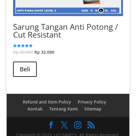
Sarung Tangan Anti Potong /
Cut Resistant
Harga
Harga
Rp
39.000
Rp
32.000
Dinilai
5.00
aslinya
Produk
saat
dari 5
adalah:
ini
ini
Beli
Rp 39.000.
memiliki
adalah:
beberapa
Rp 32.000.
varian.
Pilihan
ini
Refund and Item Policy
Privacy Policy
dapat
Kontak
Tentang Kami
Sitemap
diambil
di
halaman
Copyright © 2023, UCI SAFETY. All Rights Reserved.
produk