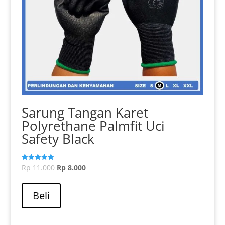
Sarung Tangan Karet
Polyrethane Palmfit Uci
Safety Black
Harga
Harga
Rp
11.000
Rp
8.000
Dinilai
5.00
aslinya
Produk
saat
dari 5
adalah:
ini
ini
Beli
Rp 11.000.
memiliki
adalah:
beberapa
Rp 8.000.
varian.