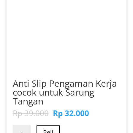
Anti Slip Pengaman Kerja
cocok untuk Sarung
Tangan
Harga
Harga
Rp
39.000
Rp
32.000
aslinya
saat
adalah:
ini
Kuantitas
Beli