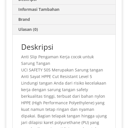
t
i
n
n
e
e
t
k
a
s
l
t
t
g
b
e
e
r
Informasi Tambahan
A
F
r
o
r
d
e
Brand
p
r
a
o
e
I
Ulasan (0)
p
i
m
k
s
n
e
t
Deskripsi
n
Anti Slip Pengaman Kerja cocok untuk
d
Sarung Tangan
l
UCI SAFETY 505 Merupakan Sarung tangan
Anti Sayat HPPE Cut Resistant Level 5
y
Lindungi tangan Anda dari risiko kecelakaan
kerja dengan sarung tangan safety
berkualitas tinggi, terbuat dari bahan nylon
HPPE (High Performance Polyethylene) yang
kuat namun tetap ringan dan nyaman
dipakai. Bagian telapak tangan hingga ujung
jari dilapisi karet polyurethane (PU) yang