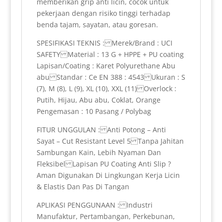
memberikan grip anti licin, cocok untuk
pekerjaan dengan risiko tinggi terhadap
benda tajam, sayatan, atau goresan.
SPESIFIKASI TEKNIS : Merek/Brand : UCI
SAFETY Material : 13 G + HPPE + PU coating
Lapisan/Coating : Karet Polyurethane Abu
abu Standar : Ce EN 388 : 4543 Ukuran : S
(7), M (8), L (9), XL (10), XXL (11) Overlock :
Putih, Hijau, Abu abu, Coklat, Orange
Pengemasan : 10 Pasang / Polybag
FITUR UNGGULAN : Anti Potong – Anti
Sayat – Cut Resistant Level 5 Tanpa Jahitan
Sambungan Kain, Lebih Nyaman Dan
Fleksibel Lapisan PU Coating Anti Slip ?
Aman Digunakan Di Lingkungan Kerja Licin
& Elastis Dan Pas Di Tangan
APLIKASI PENGGUNAAN : Industri
Manufaktur, Pertambangan, Perkebunan,