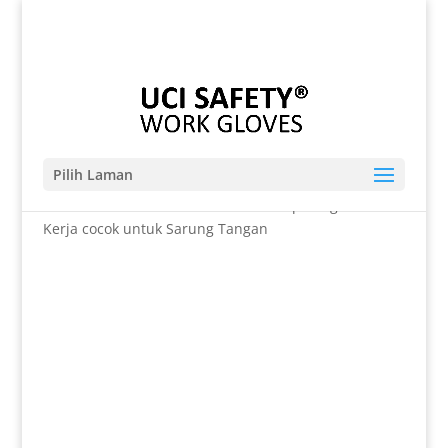
Telp. 0812-9680-7770 | 021-8909 0349
sales@sarungtangansafety.com
Pilih Laman
Beranda
/
SARUNG TANGAN
/ Anti Slip Pengaman
Kerja cocok untuk Sarung Tangan