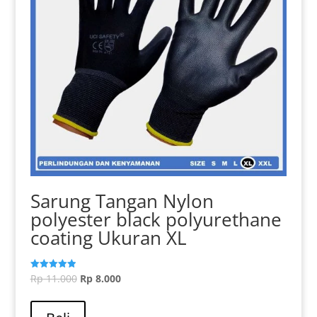
Sarung Tangan Nylon
polyester black polyurethane
coating Ukuran XL
Harga
Harga
Rp
11.000
Rp
8.000
Dinilai
5.00
aslinya
Produk
saat
dari 5
adalah:
ini
ini