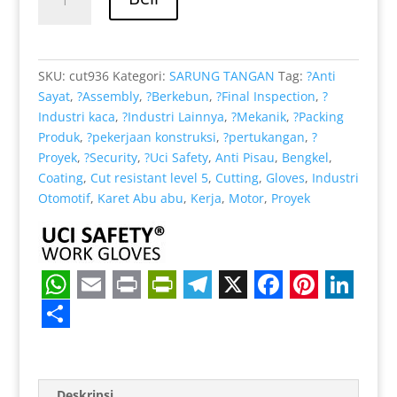
Rp 39.000.
adalah:
Anti
Rp 32.000.
Slip
Pengaman
Kerja
SKU:
cut936
Kategori:
SARUNG TANGAN
Tag:
?Anti
cocok
Sayat
,
?Assembly
,
?Berkebun
,
?Final Inspection
,
?
untuk
Industri kaca
,
?Industri Lainnya
,
?Mekanik
,
?Packing
Sarung
Produk
,
?pekerjaan konstruksi
,
?pertukangan
,
?
Tangan
Proyek
,
?Security
,
?Uci Safety
,
Anti Pisau
,
Bengkel
,
Coating
,
Cut resistant level 5
,
Cutting
,
Gloves
,
Industri
Otomotif
,
Karet Abu abu
,
Kerja
,
Motor
,
Proyek
W
E
P
P
T
X
F
P
L
h
m
r
r
e
a
i
i
S
a
a
i
i
l
c
n
n
h
Deskripsi