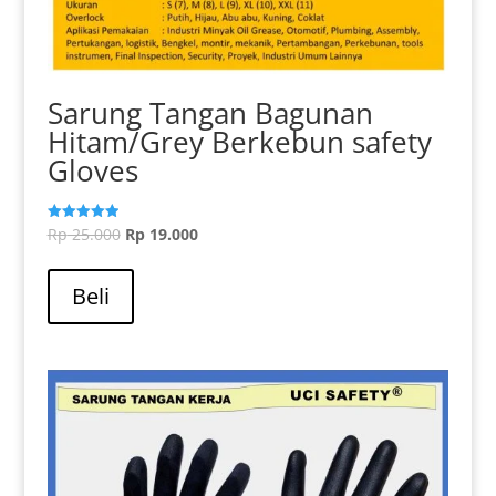
Sarung Tangan Bagunan
Hitam/Grey Berkebun safety
Gloves
Harga
Harga
Rp
25.000
Rp
19.000
Dinilai
5.00
aslinya
saat
dari 5
adalah:
ini
Beli
Rp 25.000.
adalah:
Rp 19.000.