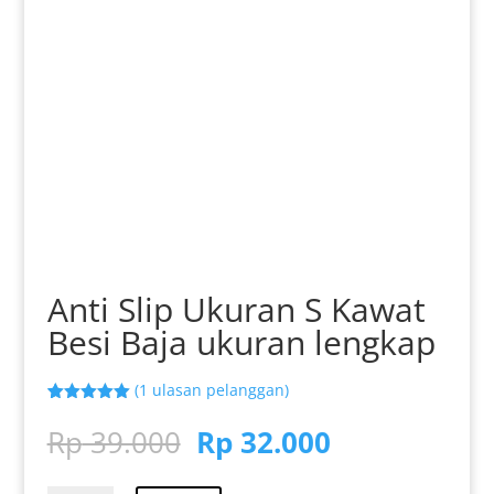
Anti Slip Ukuran S Kawat
Besi Baja ukuran lengkap
(
1
ulasan pelanggan)
Peringkat
1
5.00
dari 5
Harga
Harga
Rp
39.000
Rp
32.000
berdasarka
aslinya
saat
n
penilaian
pelanggan
adalah:
ini