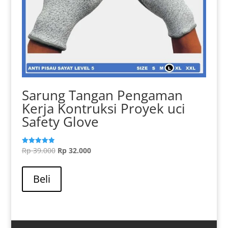
Sarung Tangan Pengaman
Kerja Kontruksi Proyek uci
Safety Glove
Harga
Harga
Rp
39.000
Rp
32.000
Dinilai
5.00
aslinya
Produk
saat
dari 5
adalah:
ini
ini
Beli
Rp 39.000.
memiliki
adalah:
beberapa
Rp 32.000.
varian.
Pilihan