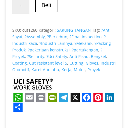
Kuantitas
Rp 39.000.
adalah:
Beli
Anti
Rp 32.000.
Slip
Ukuran
S
SKU:
cut1260
Kategori:
SARUNG TANGAN
Tag:
?Anti
Kawat
Sayat
,
?Assembly
,
?Berkebun
,
?Final Inspection
,
?
Besi
Industri kaca
,
?Industri Lainnya
,
?Mekanik
,
?Packing
Baja
Produk
,
?pekerjaan konstruksi
,
?pertukangan
,
?
ukuran
Proyek
,
?Security
,
?Uci Safety
,
Anti Pisau
,
Bengkel
,
lengkap
Coating
,
Cut resistant level 5
,
Cutting
,
Gloves
,
Industri
Otomotif
,
Karet Abu abu
,
Kerja
,
Motor
,
Proyek
W
E
P
P
T
X
F
P
L
h
m
r
r
e
a
i
i
S
a
a
i
i
l
c
n
n
h