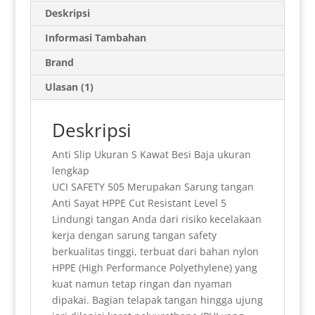
t
i
n
n
e
e
t
k
a
Deskripsi
s
l
t
t
g
b
e
e
r
Informasi Tambahan
A
F
r
o
r
d
e
Brand
p
r
a
o
e
I
Ulasan (1)
p
i
m
k
s
n
e
t
Deskripsi
n
Anti Slip Ukuran S Kawat Besi Baja ukuran
d
lengkap
l
UCI SAFETY 505 Merupakan Sarung tangan
Anti Sayat HPPE Cut Resistant Level 5
y
Lindungi tangan Anda dari risiko kecelakaan
kerja dengan sarung tangan safety
berkualitas tinggi, terbuat dari bahan nylon
HPPE (High Performance Polyethylene) yang
kuat namun tetap ringan dan nyaman
dipakai. Bagian telapak tangan hingga ujung