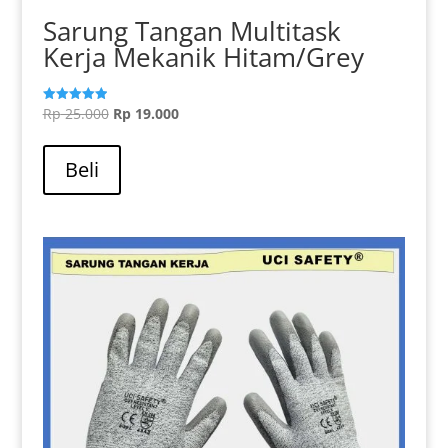
Sarung Tangan Multitask
Kerja Mekanik Hitam/Grey
Harga
Harga
Rp
25.000
Rp
19.000
Dinilai
5.00
aslinya
saat
dari 5
adalah:
ini
Beli
Rp 25.000.
adalah:
Rp 19.000.