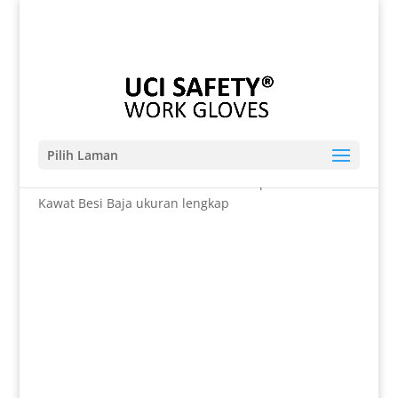
Telp. 0812-9680-7770 | 021-8909 0349
sales@sarungtangansafety.com
Pilih Laman
Beranda
/
SARUNG TANGAN
/ Anti Slip Ukuran S
Kawat Besi Baja ukuran lengkap