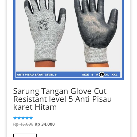
Sarung Tangan Glove Cut
Resistant level 5 Anti Pisau
karet Hitam
Harga
Harga
Rp
45.000
Rp
34.000
Dinilai
5.00
aslinya
Produk
saat
dari 5