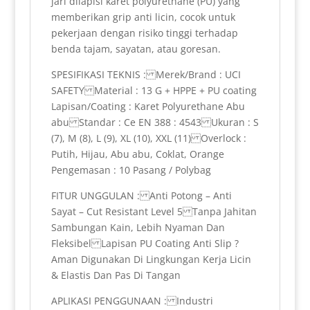
jari dilapisi karet polyurethane (PU) yang
memberikan grip anti licin, cocok untuk
pekerjaan dengan risiko tinggi terhadap
benda tajam, sayatan, atau goresan.
SPESIFIKASI TEKNIS : Merek/Brand : UCI
SAFETY Material : 13 G + HPPE + PU coating
Lapisan/Coating : Karet Polyurethane Abu
abu Standar : Ce EN 388 : 4543 Ukuran : S
(7), M (8), L (9), XL (10), XXL (11) Overlock :
Putih, Hijau, Abu abu, Coklat, Orange
Pengemasan : 10 Pasang / Polybag
FITUR UNGGULAN : Anti Potong – Anti
Sayat – Cut Resistant Level 5 Tanpa Jahitan
Sambungan Kain, Lebih Nyaman Dan
Fleksibel Lapisan PU Coating Anti Slip ?
Aman Digunakan Di Lingkungan Kerja Licin
& Elastis Dan Pas Di Tangan
APLIKASI PENGGUNAAN : Industri