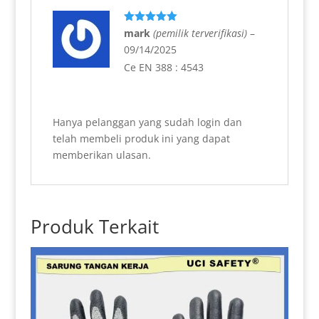
Dinilai
5
mark
(pemilik terverifikasi)
–
dari 5
09/14/2025
Ce EN 388 : 4543
Hanya pelanggan yang sudah login dan
telah membeli produk ini yang dapat
memberikan ulasan.
Produk Terkait