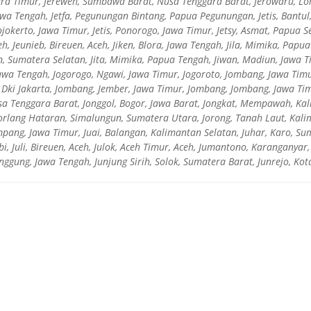
ra Timur, Jereweh, Sumbawa Barat, Nusa Tenggara Barat, Jerowaru, Lo
Jawa Tengah, Jetfa, Pegunungan Bintang, Papua Pegunungan, Jetis, Bantul,
ojokerto, Jawa Timur, Jetis, Ponorogo, Jawa Timur, Jetsy, Asmat, Papua 
h, Jeunieb, Bireuen, Aceh, Jiken, Blora, Jawa Tengah, Jila, Mimika, Papua
n, Sumatera Selatan, Jita, Mimika, Papua Tengah, Jiwan, Madiun, Jawa T
Jawa Tengah, Jogorogo, Ngawi, Jawa Timur, Jogoroto, Jombang, Jawa Timu
, Dki Jakarta, Jombang, Jember, Jawa Timur, Jombang, Jombang, Jawa Tim
 Tenggara Barat, Jonggol, Bogor, Jawa Barat, Jongkat, Mempawah, Kal
orlang Hataran, Simalungun, Sumatera Utara, Jorong, Tanah Laut, Kali
mpang, Jawa Timur, Juai, Balangan, Kalimantan Selatan, Juhar, Karo, Sum
bi, Juli, Bireuen, Aceh, Julok, Aceh Timur, Aceh, Jumantono, Karanganya
ggung, Jawa Tengah, Junjung Sirih, Solok, Sumatera Barat, Junrejo, Kot