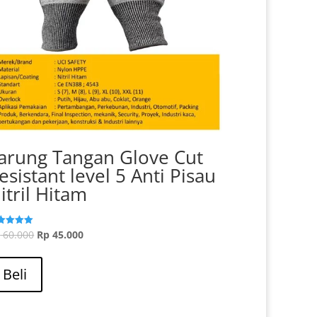
arung Tangan Glove Cut
esistant level 5 Anti Pisau
itril Hitam
Harga
Harga
p
60.000
Rp
45.000
ilai
0
aslinya
Produk
saat
i 5
adalah:
ini
ini
Beli
Rp 60.000.
memiliki
adalah:
beberapa
Rp 45.000.
varian.