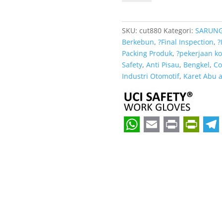
Anti
Sayat
dilengkapi
SKU:
cut880
Kategori:
SARUN
Anti
Berkebun
,
?Final Inspection
,
?
Gores
Packing Produk
,
?pekerjaan ko
Safety
,
Anti Pisau
,
Bengkel
,
Co
Industri Otomotif
,
Karet Abu 
W
E
P
P
T
h
m
r
r
e
a
a
i
i
l
t
i
n
n
e
s
l
t
t
g
A
F
r