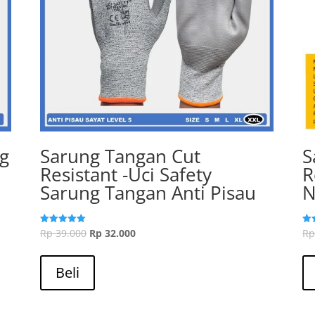
g
Sarung Tangan Cut
S
Resistant -Uci Safety
R
Sarung Tangan Anti Pisau
N
Harga
Harga
Rp
39.000
Rp
32.000
R
Dinilai
Din
5.00
5.0
aslinya
Produk
saat
dari 5
dar
adalah:
ini
ini
Beli
Rp 39.000.
memiliki
adalah:
beberapa
Rp 32.000.
varian.