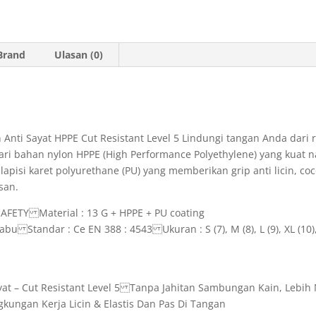
p
r
a
p
i
m
Brand
Ulasan (0)
e
n
d
l
nti Sayat HPPE Cut Resistant Level 5 Lindungi tangan Anda dari r
y
t dari bahan nylon HPPE (High Performance Polyethylene) yang kuat
lapisi karet polyurethane (PU) yang memberikan grip anti licin, co
san.
AFETY Material : 13 G + HPPE + PU coating
bu Standar : Ce EN 388 : 4543 Ukuran : S (7), M (8), L (9), XL (10)
at – Cut Resistant Level 5 Tanpa Jahitan Sambungan Kain, Lebi
gkungan Kerja Licin & Elastis Dan Pas Di Tangan