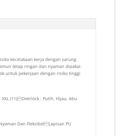
o
e
I
k
s
n
t
isiko kecelakaan kerja dengan sarung
 namun tetap ringan dan nyaman dipakai.
cok untuk pekerjaan dengan risiko tinggi
, XXL (11) Overlock : Putih, Hijau, Abu
h Nyaman Dan Fleksibel Lapisan PU