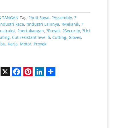
Rp 32.000.
G TANGAN
Tag:
?Anti Sayat
,
?Assembly
,
?
Industri kaca
,
?Industri Lainnya
,
?Mekanik
,
?
nstruksi
,
?pertukangan
,
?Proyek
,
?Security
,
?Uci
ating
,
Cut resistant level 5
,
Cutting
,
Gloves
,
abu
,
Kerja
,
Motor
,
Proyek
X
F
P
L
S
a
i
i
h
c
n
n
a
e
t
k
r
b
e
e
e
o
r
d