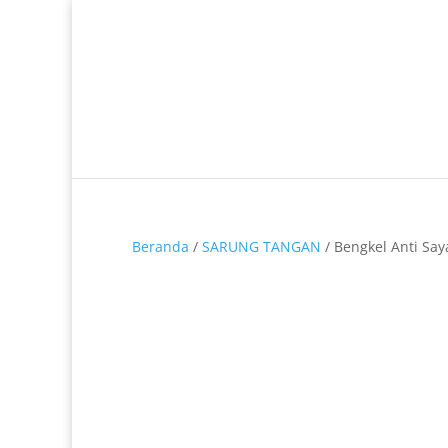
Telp. 0812-9680-7770 | 021-8909 0349
Beranda
/
SARUNG TANGAN
/ Bengkel Anti Say