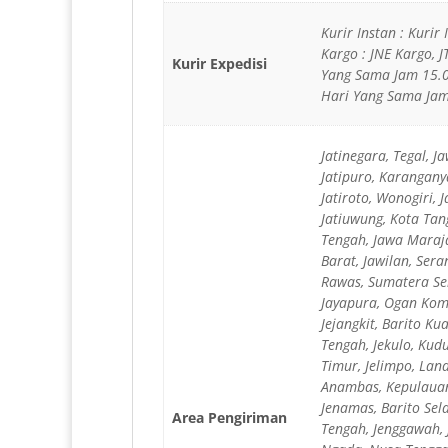
Kurir Instan : Kurir
Kargo : JNE Kargo, 
Kurir Expedisi
Yang Sama Jam 15.0
Hari Yang Sama Jam 
Jatinegara, Tegal, 
Jatipuro, Karanganya
Jatiroto, Wonogiri, 
Jatiuwung, Kota Tan
Tengah, Jawa Maraja
Barat, Jawilan, Sera
Rawas, Sumatera Sel
Jayapura, Ogan Kome
Jejangkit, Barito K
Tengah, Jekulo, Kud
Timur, Jelimpo, Lan
Anambas, Kepulauan 
Jenamas, Barito Sel
Area Pengiriman
Tengah, Jenggawah, 