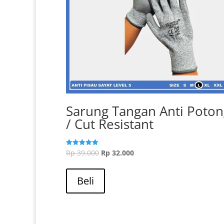
Sarung Tangan Anti Poton
/ Cut Resistant
Harga
Harga
Rp
39.000
Rp
32.000
Dinilai
5.00
aslinya
Produk
saat
dari 5
adalah:
ini
ini
Beli
Rp 39.000.
memiliki
adalah:
beberapa
Rp 32.000.
varian.
Pilihan