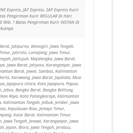
JNE Express, J&T Express, SAP Express Kurir
Batas Pengiriman Kurir REGULAR Di Hari
 Wib. ? Batas Pengiriman Kurir INSTAN Di
ikutnya.
Barat, Jatipurno, Wonogiri, Jawa Tengah,
Timur, Jatiroto, Lumajang, Jawa Timur,
engah, Jatitujuh, Majalengka, Jawa Barat,
ya, Jawa Barat, Jatiyoso, Karanganyar, Jawa
mantan Barat, Jawai, Sambas, Kalimantan
akerta, Karawang, Jawa Barat, Jayaloka, Musi
pua, Jayapura Utara, Kota Jayapura, Papua,
, Jebus, Bangka Barat, Bangka Belitung,
 Jekan Raya, Kota Palangkaraya, Kalimantan
a, Kalimantan Tengah, Jelbuk, Jember, Jawa
bas, Kepulauan Riau, Jemaja Timur,
mpang, Kutai Barat, Kalimantan Timur,
n, Jawa Tengah, Jenawi, Karanganyar, Jawa
h, Jepon, Blora, Jawa Tengah, Jerebuu,