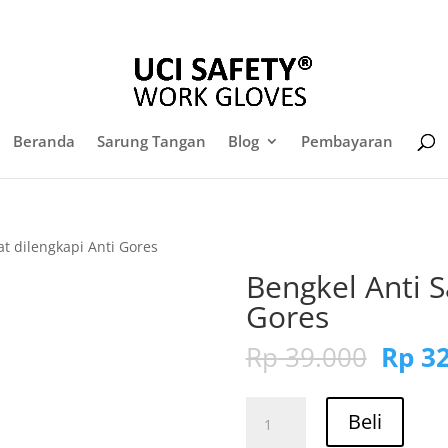
sales@sarungtangansafety.com
Daf
Beranda
Sarung Tangan
Blog
Pembayaran
at dilengkapi Anti Gores
Bengkel Anti S
Gores
Harg
Rp
39.000
Rp
32
aslin
adala
Kuantitas
Rp 39
Beli
Bengkel