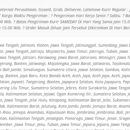
 Internal Perusahaan, Gosent, Grab, Deliveree, Lalamove Kurir Regular : 
JT Kargo Waktu Pengiriman : ? Pengiriman Hari Kerja Senin ? Sabtu. ? 
0 Wib. ? Batas Pengiriman Kurir SAMEDAY Di Hari Yang Sama Jam 15.00
15.00 Wib. ? Order Masuk Diluar Jam Tersebut Dikirimkan Di Hari Ber
Jawa Tengah, Jatinom, Klaten, Jawa Tengah, Jatinunggal, Sumedang, Jawa 
r, Jawa Tengah, Jatirejo, Mojokerto, Jawa Timur, Jatirogo, Tuban, Jawa 
Jawa Tengah, Jatisari, Karawang, Jawa Barat, Jatisrono, Wonogiri, Jawa T
gerang, Banten, Jatiwangi, Majalengka, Jawa Barat, Jatiwaras, Tasikmala
 Bah Jambi, Simalungun, Sumatera Utara, Jawai Selatan, Sambas, Kali
ng, Banten, Jaya Baru, Kota Banda Aceh, Aceh, Jaya, Aceh Jaya, Aceh, Jay
atan, Jayanti, Tangerang, Banten, Jayapura Selatan, Kota Jayapura, Pa
ring Ulu Timur, Sumatera Selatan, Jebres, Kota Surakarta, Jawa Tengah
uala, Kalimantan Selatan, Jejawi, Ogan Komering Ilir, Sumatera Selatan,
us, Jawa Tengah, Jelai Hulu, Ketapang, Kalimantan Barat, Jelai, Sukamar
dak, Kalimantan Barat, Jelutung, Kota Jambi, Jambi, Jemaja Barat, Anam
Riau, Jemaja, Anambas, Kepulauan Riau, Jembrana, Jembrana, Bali, Je
atan, Kalimantan Tengah, Jenangan, Ponorogo, Jawa Timur, Jenar, Srage
Jember, Jawa Timur, Jenu, Tuban, Jawa Timur, Jepara, Jepara, Jawa Tenga