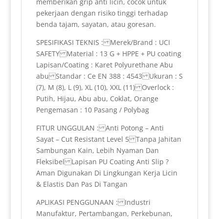
memberikan grip anti licin, cocok untuk
pekerjaan dengan risiko tinggi terhadap
benda tajam, sayatan, atau goresan.
SPESIFIKASI TEKNIS : Merek/Brand : UCI
SAFETY Material : 13 G + HPPE + PU coating
Lapisan/Coating : Karet Polyurethane Abu
abu Standar : Ce EN 388 : 4543 Ukuran : S
(7), M (8), L (9), XL (10), XXL (11) Overlock :
Putih, Hijau, Abu abu, Coklat, Orange
Pengemasan : 10 Pasang / Polybag
FITUR UNGGULAN : Anti Potong – Anti
Sayat – Cut Resistant Level 5 Tanpa Jahitan
Sambungan Kain, Lebih Nyaman Dan
Fleksibel Lapisan PU Coating Anti Slip ?
Aman Digunakan Di Lingkungan Kerja Licin
& Elastis Dan Pas Di Tangan
APLIKASI PENGGUNAAN : Industri
Manufaktur, Pertambangan, Perkebunan,