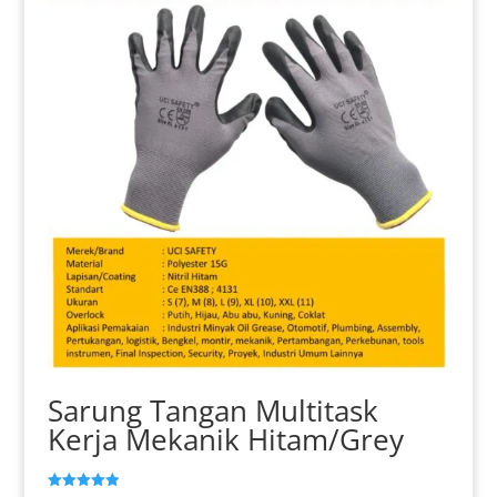
ini
dapat
diambil
di
halaman
produk
Sarung Tangan Multitask
Kerja Mekanik Hitam/Grey