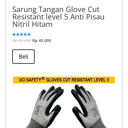
Sarung Tangan Glove Cut
Resistant level 5 Anti Pisau
Nitril Hitam
Harga
Harga
Rp
60.000
Rp
45.000
Dinilai
5.00
aslinya
Produk
saat
dari 5
adalah:
ini
ini
Beli
Rp 60.000.
memiliki
adalah:
beberapa
Rp 45.000.
varian.
Pilihan
ini
dapat
diambil
di
halaman
produk