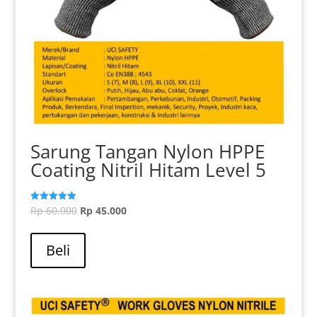
Sarung Tangan Nylon HPPE
Coating Nitril Hitam Level 5
Harga
Harga
Rp
60.000
Rp
45.000
Dinilai
5.00
aslinya
Produk
saat
dari 5
adalah:
ini
ini
Beli
Rp 60.000.
memiliki
adalah:
beberapa
Rp 45.000.
varian.
Pilihan