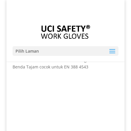
Telp. 0812-9680-7770 | 021-8909 0349
sales@sarungtangansafety.com
Pilih Laman
Beranda
/
SARUNG TANGAN
/ Coating Karet Nitril Anti
Benda Tajam cocok untuk EN 388 4543