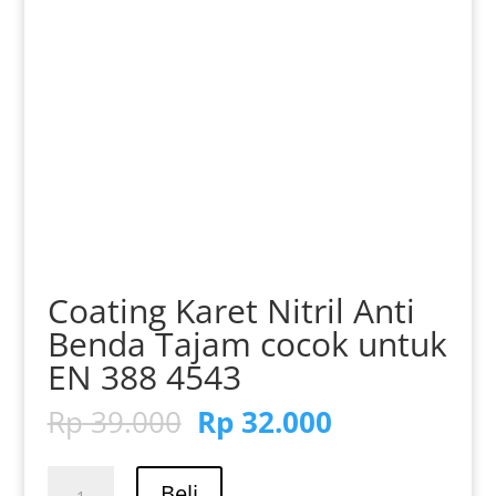
Coating Karet Nitril Anti
Benda Tajam cocok untuk
EN 388 4543
Harga
Harga
Rp
39.000
Rp
32.000
aslinya
saat
adalah:
ini
Kuantitas
Beli