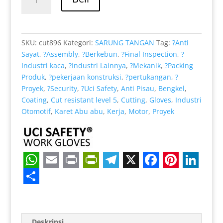
Rp 39.000.
adalah:
Coating
Rp 32.000.
Karet
Nitril
Anti
SKU:
cut896
Kategori:
SARUNG TANGAN
Tag:
?Anti
Benda
Sayat
,
?Assembly
,
?Berkebun
,
?Final Inspection
,
?
Tajam
Industri kaca
,
?Industri Lainnya
,
?Mekanik
,
?Packing
cocok
Produk
,
?pekerjaan konstruksi
,
?pertukangan
,
?
untuk
Proyek
,
?Security
,
?Uci Safety
,
Anti Pisau
,
Bengkel
,
EN
Coating
,
Cut resistant level 5
,
Cutting
,
Gloves
,
Industri
388
Otomotif
,
Karet Abu abu
,
Kerja
,
Motor
,
Proyek
4543
W
E
P
P
T
X
F
P
L
h
m
r
r
e
a
i
i
S
a
a
i
i
l
c
n
n
h
Deskripsi