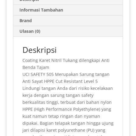
t
i
n
n
e
e
t
k
a
s
l
t
t
g
b
e
e
r
Informasi Tambahan
A
F
r
o
r
d
e
Brand
p
r
a
o
e
I
Ulasan (0)
p
i
m
k
s
n
e
t
Deskripsi
n
Coating Karet Nitril Tukang dilengkapi Anti
d
Benda Tajam
l
UCI SAFETY 505 Merupakan Sarung tangan
Anti Sayat HPPE Cut Resistant Level 5
y
Lindungi tangan Anda dari risiko kecelakaan
kerja dengan sarung tangan safety
berkualitas tinggi, terbuat dari bahan nylon
HPPE (High Performance Polyethylene) yang
kuat namun tetap ringan dan nyaman
dipakai. Bagian telapak tangan hingga ujung
jari dilapisi karet polyurethane (PU) yang