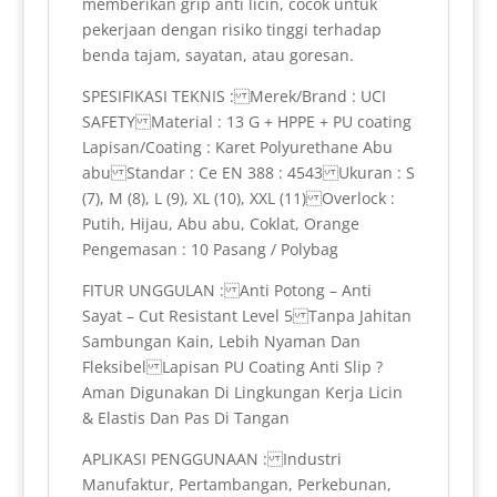
memberikan grip anti licin, cocok untuk
pekerjaan dengan risiko tinggi terhadap
benda tajam, sayatan, atau goresan.
SPESIFIKASI TEKNIS : Merek/Brand : UCI
SAFETY Material : 13 G + HPPE + PU coating
Lapisan/Coating : Karet Polyurethane Abu
abu Standar : Ce EN 388 : 4543 Ukuran : S
(7), M (8), L (9), XL (10), XXL (11) Overlock :
Putih, Hijau, Abu abu, Coklat, Orange
Pengemasan : 10 Pasang / Polybag
FITUR UNGGULAN : Anti Potong – Anti
Sayat – Cut Resistant Level 5 Tanpa Jahitan
Sambungan Kain, Lebih Nyaman Dan
Fleksibel Lapisan PU Coating Anti Slip ?
Aman Digunakan Di Lingkungan Kerja Licin
& Elastis Dan Pas Di Tangan
APLIKASI PENGGUNAAN : Industri
Manufaktur, Pertambangan, Perkebunan,