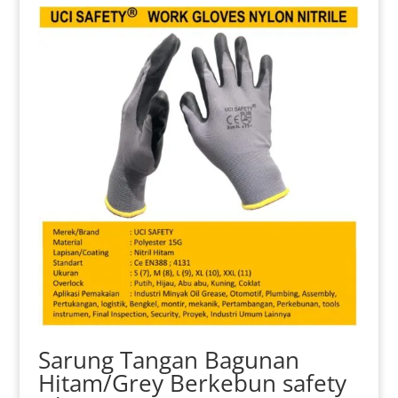
Pilihan
ini
dapat
diambil
di
halaman
produk
Sarung Tangan Bagunan
Hitam/Grey Berkebun safety