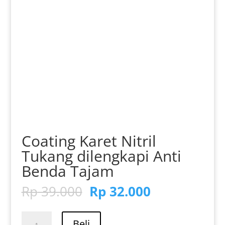
Coating Karet Nitril
Tukang dilengkapi Anti
Benda Tajam
Harga
Harga
Rp
39.000
Rp
32.000
aslinya
saat
adalah:
ini
Kuantitas
Beli