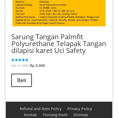
Sarung Tangan Palmfit
Polyurethane Telapak Tangan
dilapisi karet Uci Safety
Harga
Harga
Rp
11.000
Rp
8.000
Dinilai
5.00
aslinya
saat
dari 5
adalah:
ini
Beli
Rp 11.000.
adalah:
Rp 8.000.
Refund and Item Policy
Privacy Policy
Kontak
Tentang Kami
Sitemap