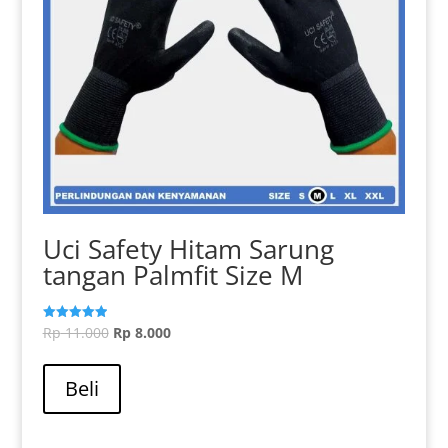
Uci Safety Hitam Sarung
tangan Palmfit Size M
Harga
Harga
Rp
11.000
Rp
8.000
Dinilai
5.00
aslinya
Produk
saat
dari 5
adalah:
ini
ini
Beli
Rp 11.000.
memiliki
adalah:
beberapa
Rp 8.000.
varian.