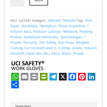
Rp 39.000.
adalah:
Coating
Rp 32.000.
Karet
Nitril
Tukang
SKU:
cut1041
Kategori:
SARUNG TANGAN
Tag:
?Anti
dilengkapi
Sayat
,
?Assembly
,
?Berkebun
,
?Final Inspection
,
?
Anti
Industri kaca
,
?Industri Lainnya
,
?Mekanik
,
?Packing
Benda
Produk
,
?pekerjaan konstruksi
,
?pertukangan
,
?
Tajam
Proyek
,
?Security
,
?Uci Safety
,
Anti Pisau
,
Bengkel
,
Coating
,
Cut resistant level 5
,
Cutting
,
Gloves
,
Industri
Otomotif
,
Karet Abu abu
,
Kerja
,
Motor
,
Proyek
W
E
P
P
T
X
F
P
L
h
m
r
r
e
a
i
i
S
a
a
i
i
l
c
n
n
h
Deskripsi