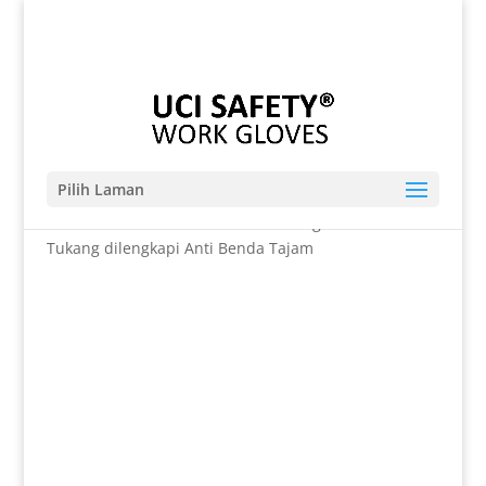
Telp. 0812-9680-7770 | 021-8909 0349
sales@sarungtangansafety.com
Pilih Laman
Beranda
/
SARUNG TANGAN
/ Coating Karet Nitril
Tukang dilengkapi Anti Benda Tajam