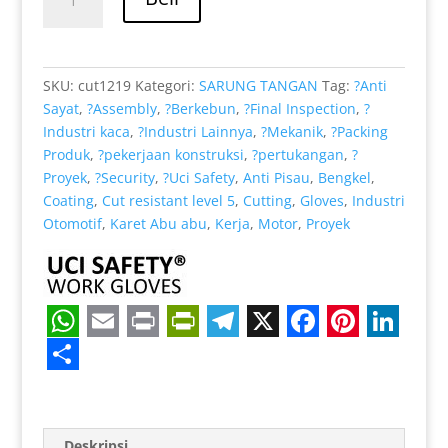
Rp 39.000.
adalah:
Cut
Rp 32.000.
Resistant
Level
5
SKU:
cut1219
Kategori:
SARUNG TANGAN
Tag:
?Anti
Anti
Sayat
,
?Assembly
,
?Berkebun
,
?Final Inspection
,
?
Licin
Industri kaca
,
?Industri Lainnya
,
?Mekanik
,
?Packing
cocok
Produk
,
?pekerjaan konstruksi
,
?pertukangan
,
?
untuk
Proyek
,
?Security
,
?Uci Safety
,
Anti Pisau
,
Bengkel
,
Sarung
Coating
,
Cut resistant level 5
,
Cutting
,
Gloves
,
Industri
Tangan
Otomotif
,
Karet Abu abu
,
Kerja
,
Motor
,
Proyek
W
E
P
P
T
X
F
P
L
h
m
r
r
e
a
i
i
S
a
a
i
i
l
c
n
n
h
Deskripsi