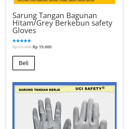
Sarung Tangan Bagunan
Hitam/Grey Berkebun safety
Gloves
Harga
Harga
Rp
25.000
Rp
19.000
Dinilai
5.00
aslinya
saat
dari 5
adalah:
ini
Beli
Rp 25.000.
adalah:
Rp 19.000.