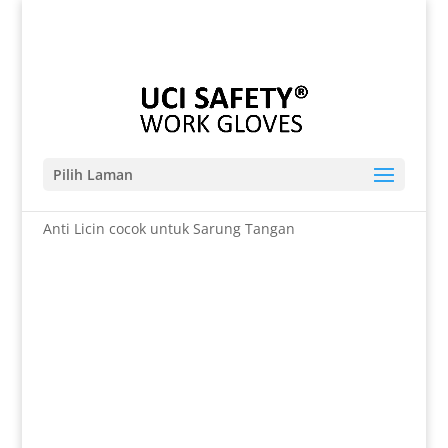
Telp. 0812-9680-7770 | 021-8909 0349
sales@sarungtangansafety.com
Pilih Laman
Beranda
/
SARUNG TANGAN
/ Cut Resistant Level 5
Anti Licin cocok untuk Sarung Tangan