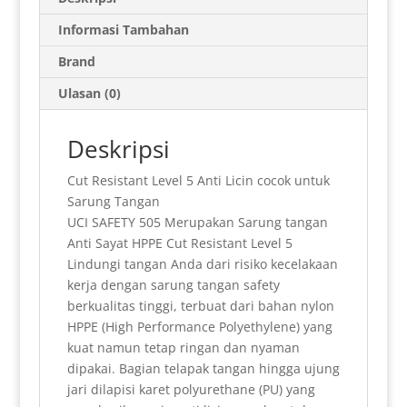
t
i
n
n
e
e
t
k
a
s
l
t
t
g
b
e
e
r
Informasi Tambahan
A
F
r
o
r
d
e
Brand
p
r
a
o
e
I
Ulasan (0)
p
i
m
k
s
n
e
t
Deskripsi
n
Cut Resistant Level 5 Anti Licin cocok untuk
d
Sarung Tangan
l
UCI SAFETY 505 Merupakan Sarung tangan
Anti Sayat HPPE Cut Resistant Level 5
y
Lindungi tangan Anda dari risiko kecelakaan
kerja dengan sarung tangan safety
berkualitas tinggi, terbuat dari bahan nylon
HPPE (High Performance Polyethylene) yang
kuat namun tetap ringan dan nyaman
dipakai. Bagian telapak tangan hingga ujung
jari dilapisi karet polyurethane (PU) yang