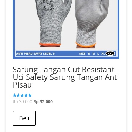
Sarung Tangan Cut Resistant -
Uci Safety Sarung Tangan Anti
Pisau
Harga
Harga
Rp
39.000
Rp
32.000
Dinilai
5.00
aslinya
Produk
saat
dari 5
adalah:
ini
ini
Beli
Rp 39.000.
memiliki
adalah:
beberapa
Rp 32.000.