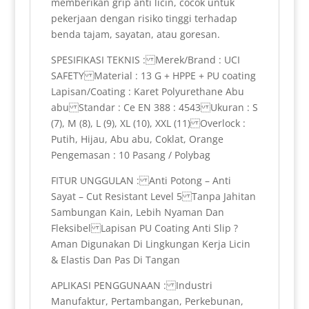
memberikan grip anti licin, cocok untuk
pekerjaan dengan risiko tinggi terhadap
benda tajam, sayatan, atau goresan.
SPESIFIKASI TEKNIS : Merek/Brand : UCI
SAFETY Material : 13 G + HPPE + PU coating
Lapisan/Coating : Karet Polyurethane Abu
abu Standar : Ce EN 388 : 4543 Ukuran : S
(7), M (8), L (9), XL (10), XXL (11) Overlock :
Putih, Hijau, Abu abu, Coklat, Orange
Pengemasan : 10 Pasang / Polybag
FITUR UNGGULAN : Anti Potong – Anti
Sayat – Cut Resistant Level 5 Tanpa Jahitan
Sambungan Kain, Lebih Nyaman Dan
Fleksibel Lapisan PU Coating Anti Slip ?
Aman Digunakan Di Lingkungan Kerja Licin
& Elastis Dan Pas Di Tangan
APLIKASI PENGGUNAAN : Industri
Manufaktur, Pertambangan, Perkebunan,