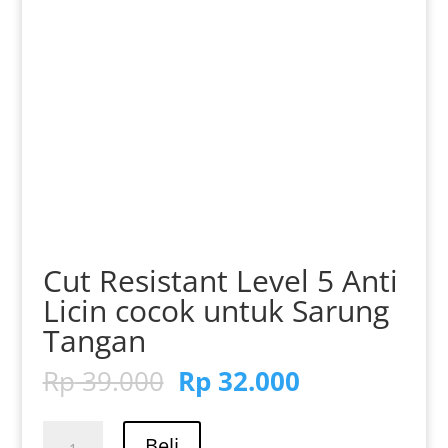
Cut Resistant Level 5 Anti
Licin cocok untuk Sarung
Tangan
Harga
Harga
Rp
39.000
Rp
32.000
aslinya
saat
adalah:
ini
Kuantitas
Beli