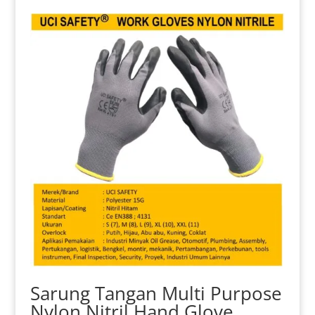
varian.
Pilihan
ini
dapat
diambil
di
halaman
produk
Sarung Tangan Multi Purpose
Nylon Nitril Hand Glove