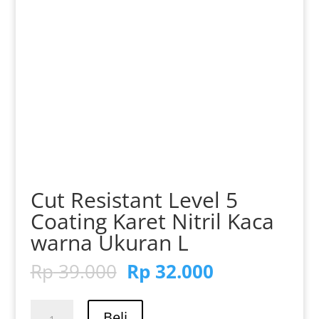
Cut Resistant Level 5
Coating Karet Nitril Kaca
warna Ukuran L
Harga
Harga
Rp
39.000
Rp
32.000
aslinya
saat
adalah:
ini
Kuantitas
Beli