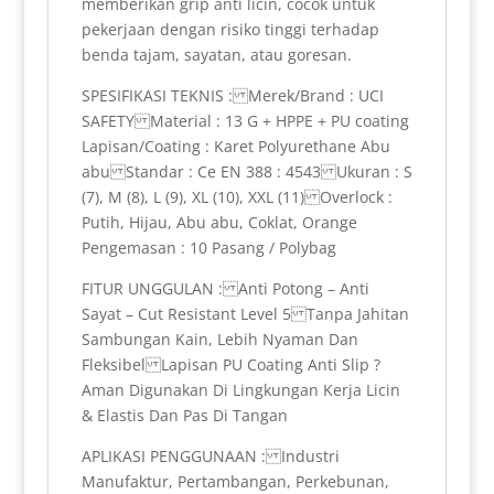
memberikan grip anti licin, cocok untuk
pekerjaan dengan risiko tinggi terhadap
benda tajam, sayatan, atau goresan.
SPESIFIKASI TEKNIS : Merek/Brand : UCI
SAFETY Material : 13 G + HPPE + PU coating
Lapisan/Coating : Karet Polyurethane Abu
abu Standar : Ce EN 388 : 4543 Ukuran : S
(7), M (8), L (9), XL (10), XXL (11) Overlock :
Putih, Hijau, Abu abu, Coklat, Orange
Pengemasan : 10 Pasang / Polybag
FITUR UNGGULAN : Anti Potong – Anti
Sayat – Cut Resistant Level 5 Tanpa Jahitan
Sambungan Kain, Lebih Nyaman Dan
Fleksibel Lapisan PU Coating Anti Slip ?
Aman Digunakan Di Lingkungan Kerja Licin
& Elastis Dan Pas Di Tangan
APLIKASI PENGGUNAAN : Industri
Manufaktur, Pertambangan, Perkebunan,