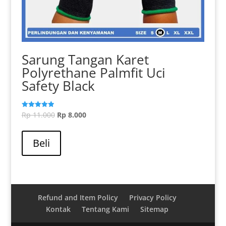
Sarung Tangan Karet
Polyrethane Palmfit Uci
Safety Black
Harga
Harga
Rp
11.000
Rp
8.000
Dinilai
5.00
aslinya
Produk
saat
dari 5
adalah:
ini
ini
Beli
Rp 11.000.
memiliki
adalah:
beberapa
Rp 8.000.
varian.
Pilihan
ini
Refund and Item Policy
Privacy Policy
dapat
Kontak
Tentang Kami
Sitemap
diambil