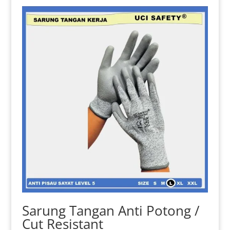
varian.
Pilihan
ini
dapat
diambil
di
halaman
produk
Sarung Tangan Anti Potong /
Cut Resistant