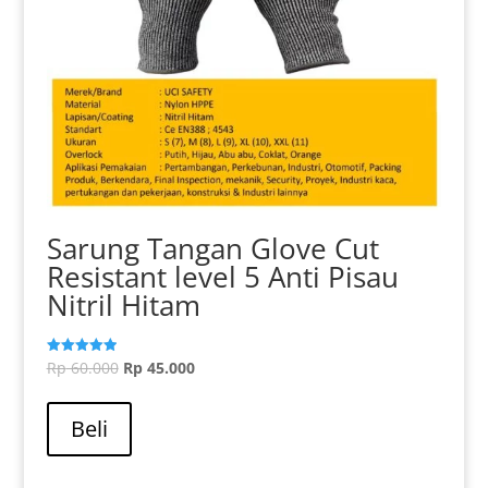
Sarung Tangan Glove Cut
Resistant level 5 Anti Pisau
Nitril Hitam
Harga
Harga
Rp
60.000
Rp
45.000
Dinilai
5.00
aslinya
Produk
saat
dari 5
adalah:
ini
ini
Beli
Rp 60.000.
memiliki
adalah:
beberapa
Rp 45.000.