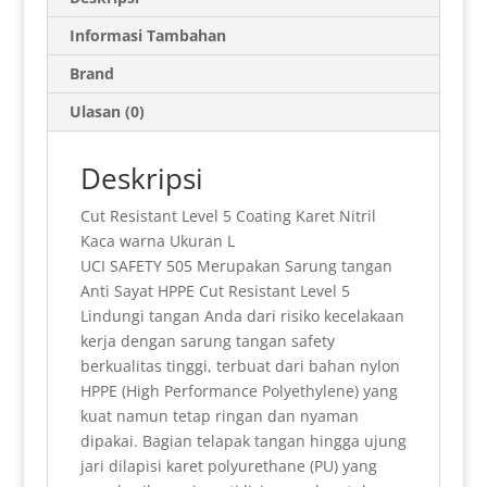
t
i
n
n
e
e
t
k
a
s
l
t
t
g
b
e
e
r
Informasi Tambahan
A
F
r
o
r
d
e
Brand
p
r
a
o
e
I
Ulasan (0)
p
i
m
k
s
n
e
t
Deskripsi
n
Cut Resistant Level 5 Coating Karet Nitril
d
Kaca warna Ukuran L
l
UCI SAFETY 505 Merupakan Sarung tangan
Anti Sayat HPPE Cut Resistant Level 5
y
Lindungi tangan Anda dari risiko kecelakaan
kerja dengan sarung tangan safety
berkualitas tinggi, terbuat dari bahan nylon
HPPE (High Performance Polyethylene) yang
kuat namun tetap ringan dan nyaman
dipakai. Bagian telapak tangan hingga ujung
jari dilapisi karet polyurethane (PU) yang