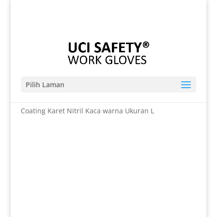
Telp. 0812-9680-7770 | 021-8909 0349
sales@sarungtangansafety.com
Pilih Laman
Beranda
/
SARUNG TANGAN
/ Cut Resistant Level 5
Coating Karet Nitril Kaca warna Ukuran L