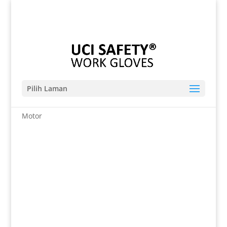
Telp. 0812-9680-7770 | 021-8909 0349
sales@sarungtangansafety.com
Pilih Laman
Beranda
/
SARUNG TANGAN
/ Industri Anti Licin
Motor