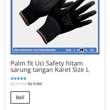
produk
Palm fit Uci Safety hitam
sarung tangan Karet Size L
Harga
Harga
Rp
11.000
Rp
8.000
Dinilai
5.00
aslinya
Produk
saat
dari 5
adalah:
ini
ini
Beli
Rp 11.000.
memiliki
adalah:
beberapa
Rp 8.000.