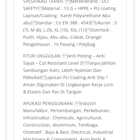
SPESIFIKASI TEKNIS : Merek/Brand : UCI
SAFETY Material : 13 G + HPPE + PU coating
Lapisan/Coating : Karet Polyurethane Abu
abu Standar : Ce EN 388 : 4543 Ukuran : S
(7), M (8), L (9), XL (10), XXL (11) Overlock :
Putih, Hijau, Abu abu, Coklat, Orange
Pengemasan : 10 Pasang / Polybag
FITUR UNGGULAN : Anti Potong – Anti
Sayat – Cut Resistant Level 5 Tanpa Jahitan
Sambungan Kain, Lebih Nyaman Dan
Fleksibel Lapisan PU Coating Anti Slip ?
Aman Digunakan Di Lingkungan Kerja Licin
& Elastis Dan Pas Di Tangan
APLIKASI PENGGUNAAN : Industri
Manufaktur, Pertambangan, Perkebunan,
Infrastruktur, Chemicals, Agricultural,
Construction, Aluminium, Tembaga,
Otomotif , Baja & Besi, Electrical, Industrial
Machinery & Components, Auto Parts &