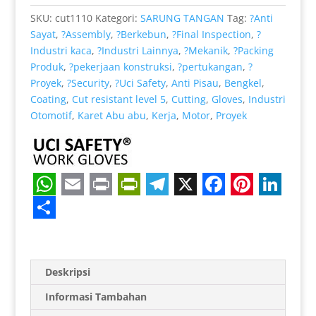
Motor
SKU:
cut1110
Kategori:
SARUNG TANGAN
Tag:
?Anti
Sayat
,
?Assembly
,
?Berkebun
,
?Final Inspection
,
?
Industri kaca
,
?Industri Lainnya
,
?Mekanik
,
?Packing
Produk
,
?pekerjaan konstruksi
,
?pertukangan
,
?
Proyek
,
?Security
,
?Uci Safety
,
Anti Pisau
,
Bengkel
,
Coating
,
Cut resistant level 5
,
Cutting
,
Gloves
,
Industri
Otomotif
,
Karet Abu abu
,
Kerja
,
Motor
,
Proyek
W
E
P
P
T
X
F
P
L
h
m
r
r
e
a
i
i
S
a
a
i
i
l
c
n
n
h
t
i
n
n
e
e
t
k
a
Deskripsi
s
l
t
t
g
b
e
e
r
Informasi Tambahan