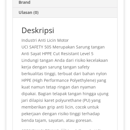
A
F
r
o
r
d
e
Brand
p
r
a
o
e
I
Ulasan (0)
p
i
m
k
s
n
e
t
Deskripsi
n
Industri Anti Licin Motor
d
UCI SAFETY 505 Merupakan Sarung tangan
l
Anti Sayat HPPE Cut Resistant Level 5
Lindungi tangan Anda dari risiko kecelakaan
y
kerja dengan sarung tangan safety
berkualitas tinggi, terbuat dari bahan nylon
HPPE (High Performance Polyethylene) yang
kuat namun tetap ringan dan nyaman
dipakai. Bagian telapak tangan hingga ujung
jari dilapisi karet polyurethane (PU) yang
memberikan grip anti licin, cocok untuk
pekerjaan dengan risiko tinggi terhadap
benda tajam, sayatan, atau goresan.