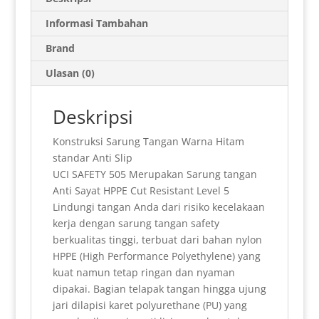
t
i
n
n
e
e
t
k
a
s
l
t
t
g
b
e
e
r
Informasi Tambahan
A
F
r
o
r
d
e
Brand
p
r
a
o
e
I
Ulasan (0)
p
i
m
k
s
n
e
t
Deskripsi
n
Konstruksi Sarung Tangan Warna Hitam
d
standar Anti Slip
l
UCI SAFETY 505 Merupakan Sarung tangan
Anti Sayat HPPE Cut Resistant Level 5
y
Lindungi tangan Anda dari risiko kecelakaan
kerja dengan sarung tangan safety
berkualitas tinggi, terbuat dari bahan nylon
HPPE (High Performance Polyethylene) yang
kuat namun tetap ringan dan nyaman
dipakai. Bagian telapak tangan hingga ujung
jari dilapisi karet polyurethane (PU) yang