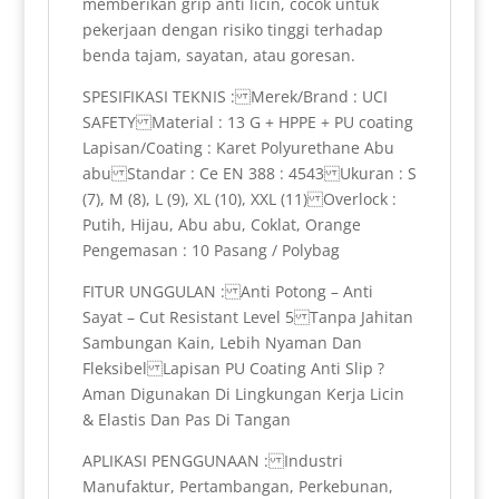
memberikan grip anti licin, cocok untuk
pekerjaan dengan risiko tinggi terhadap
benda tajam, sayatan, atau goresan.
SPESIFIKASI TEKNIS : Merek/Brand : UCI
SAFETY Material : 13 G + HPPE + PU coating
Lapisan/Coating : Karet Polyurethane Abu
abu Standar : Ce EN 388 : 4543 Ukuran : S
(7), M (8), L (9), XL (10), XXL (11) Overlock :
Putih, Hijau, Abu abu, Coklat, Orange
Pengemasan : 10 Pasang / Polybag
FITUR UNGGULAN : Anti Potong – Anti
Sayat – Cut Resistant Level 5 Tanpa Jahitan
Sambungan Kain, Lebih Nyaman Dan
Fleksibel Lapisan PU Coating Anti Slip ?
Aman Digunakan Di Lingkungan Kerja Licin
& Elastis Dan Pas Di Tangan
APLIKASI PENGGUNAAN : Industri
Manufaktur, Pertambangan, Perkebunan,