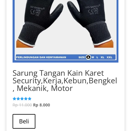
Sarung Tangan Kain Karet
Security,Kerja,Kebun,Bengkel
, Mekanik, Motor
Harga
Harga
Rp
11.000
Rp
8.000
Dinilai
5.00
aslinya
Produk
saat
dari 5
adalah:
ini
ini
Beli
Rp 11.000.
memiliki
adalah: