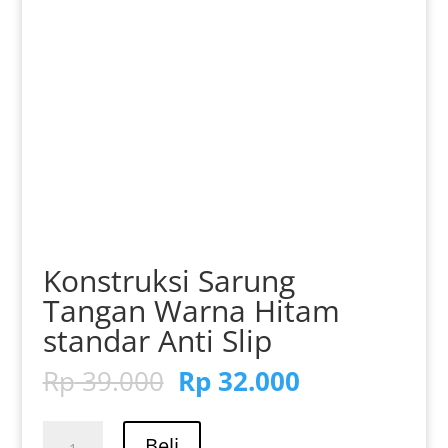
Konstruksi Sarung
Tangan Warna Hitam
standar Anti Slip
Harga
Harga
Rp
39.000
Rp
32.000
aslinya
saat
adalah:
ini
Kuantitas
Beli