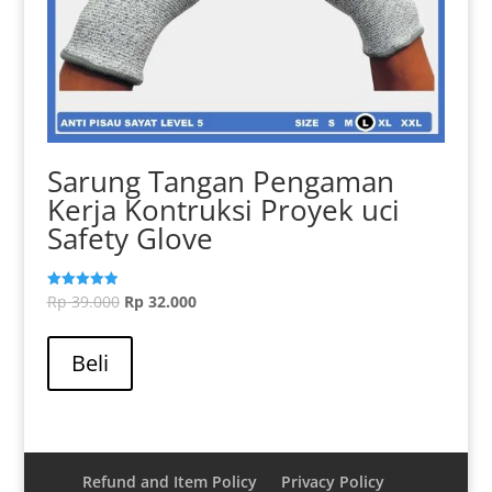
Sarung Tangan Pengaman
Kerja Kontruksi Proyek uci
Safety Glove
Harga
Harga
Rp
39.000
Rp
32.000
Dinilai
5.00
aslinya
Produk
saat
dari 5
adalah:
ini
ini
Beli
Rp 39.000.
memiliki
adalah:
beberapa
Rp 32.000.
varian.
Pilihan
ini
Refund and Item Policy
Privacy Policy