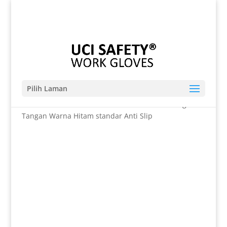
Telp. 0812-9680-7770 | 021-8909 0349
sales@sarungtangansafety.com
Pilih Laman
Beranda
/
SARUNG TANGAN
/ Konstruksi Sarung
Tangan Warna Hitam standar Anti Slip