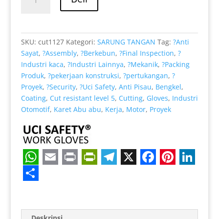
Rp 39.000.
adalah:
Konstruksi
Rp 32.000.
Sarung
Tangan
Warna
SKU:
cut1127
Kategori:
SARUNG TANGAN
Tag:
?Anti
Hitam
Sayat
,
?Assembly
,
?Berkebun
,
?Final Inspection
,
?
standar
Industri kaca
,
?Industri Lainnya
,
?Mekanik
,
?Packing
Anti
Produk
,
?pekerjaan konstruksi
,
?pertukangan
,
?
Slip
Proyek
,
?Security
,
?Uci Safety
,
Anti Pisau
,
Bengkel
,
Coating
,
Cut resistant level 5
,
Cutting
,
Gloves
,
Industri
Otomotif
,
Karet Abu abu
,
Kerja
,
Motor
,
Proyek
W
E
P
P
T
X
F
P
L
h
m
r
r
e
a
i
i
S
a
a
i
i
l
c
n
n
h
Deskripsi