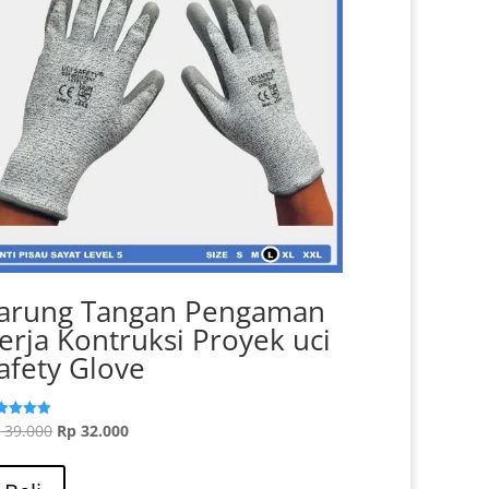
arung Tangan Pengaman
erja Kontruksi Proyek uci
afety Glove
Harga
Harga
p
39.000
Rp
32.000
ilai
0
aslinya
Produk
saat
i 5
adalah:
ini
ini