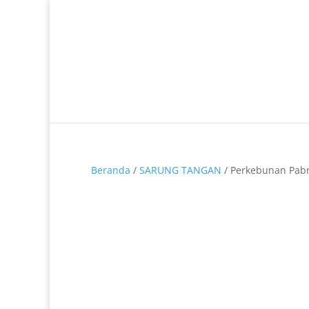
Telp. 0812-9680-7770 | 021-8909 0349
Beranda
/
SARUNG TANGAN
/ Perkebunan Pab