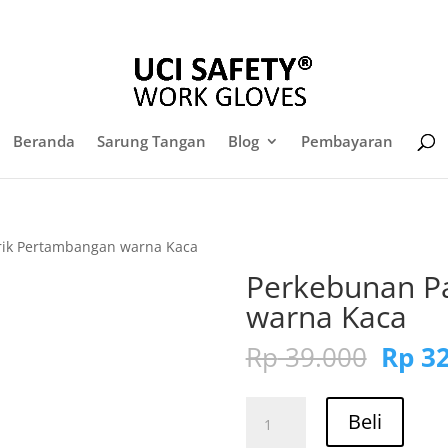
Daf
sales@sarungtangansafety.com
Beranda
Sarung Tangan
Blog
Pembayaran
rik Pertambangan warna Kaca
Perkebunan P
warna Kaca
Harg
Rp
39.000
Rp
32
aslin
adala
Kuantitas
Rp 39
Beli
Perkebunan