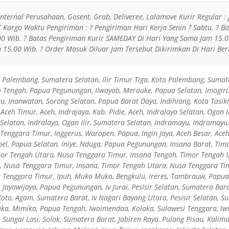
 Internal Perusahaan, Gosent, Grab, Deliveree, Lalamove Kurir Regular : 
JT Kargo Waktu Pengiriman : ? Pengiriman Hari Kerja Senin ? Sabtu. ? 
0 Wib. ? Batas Pengiriman Kurir SAMEDAY Di Hari Yang Sama Jam 15.00
15.00 Wib. ? Order Masuk Diluar Jam Tersebut Dikirimkan Di Hari Ber
ta Palembang, Sumatera Selatan, Ilir Timur Tiga, Kota Palembang, Sumate
Tengah, Papua Pegunungan, Ilwayab, Merauke, Papua Selatan, Imogiri,
u, Inanwatan, Sorong Selatan, Papua Barat Daya, Indihiang, Kota Tasikm
ceh Timur, Aceh, Indrajaya, Kab. Pidie, Aceh, Indralaya Selatan, Ogan I
Selatan, Indralaya, Ogan Ilir, Sumatera Selatan, Indramayu, Indramayu,
 Tenggara Timur, Inggerus, Waropen, Papua, Ingin Jaya, Aceh Besar, Ace
goel, Papua Selatan, Iniye, Nduga, Papua Pegunungan, Insana Barat, Ti
mor Tengah Utara, Nusa Tenggara Timur, Insana Tengah, Timor Tengah 
 Nusa Tenggara Timur, Insana, Timor Tengah Utara, Nusa Tenggara Timu
 Tenggara Timur, Ipuh, Muko Muko, Bengkulu, Ireres, Tambrauw, Papua 
e, Jayawijaya, Papua Pegunungan, Iv Jurai, Pesisir Selatan, Sumatera Ba
oto, Agam, Sumatera Barat, Iv Nagari Bayang Utara, Pesisir Selatan, Su
aka, Mimika, Papua Tengah, Iwoimendaa, Kolaka, Sulawesi Tenggara, I
 Sungai Lasi, Solok, Sumatera Barat, Jabiren Raya, Pulang Pisau, Kalim