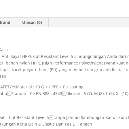
p
r
a
p
i
m
Brand
Ulasan (0)
e
n
d
Kaca
l
nti Sayat HPPE Cut Resistant Level 5 Lindungi tangan Anda dari r
y
t dari bahan nylon HPPE (High Performance Polyethylene) yang kuat
lapisi karet polyurethane (PU) yang memberikan grip anti licin, co
san.
AFETY Material : 13 G + HPPE + PU coating
bu Standar : Ce EN 388 : 4543 Ukuran : S (7), M (8), L (9), XL (10)
at – Cut Resistant Level 5 Tanpa Jahitan Sambungan Kain, Lebi
gkungan Kerja Licin & Elastis Dan Pas Di Tangan