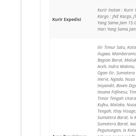
Kurir Instan : Kurir
Kargo : JNE Kargo, 
Kurir Expedisi
Yang Sama Jam 15.0
Hari Yang Sama Jam 
Ilir Timur Satu, Ko
Ilugwa, Mamberamo 
Bagian Barat, Maluk
Aceh, Indra Makmu, A
Ogan Ilir, Sumatera 
Inerie, Ngada, Nusa
Iniyandit, Boven Di
Insana Fafinesu, Ti
Timor Tengah Utara,
Kufeu, Malaka, Nusa
Tengah, Itlay Hisag
Sumatera Barat, Iv K
Sumatera Barat, Iw
Pegunungan, Ix Koto