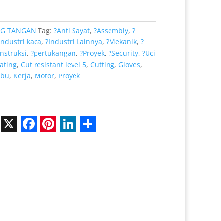
Rp 32.000.
G TANGAN
Tag:
?Anti Sayat
,
?Assembly
,
?
Industri kaca
,
?Industri Lainnya
,
?Mekanik
,
?
nstruksi
,
?pertukangan
,
?Proyek
,
?Security
,
?Uci
ating
,
Cut resistant level 5
,
Cutting
,
Gloves
,
abu
,
Kerja
,
Motor
,
Proyek
X
F
P
L
S
a
i
i
h
c
n
n
a
e
t
k
r
b
e
e
e
o
r
d