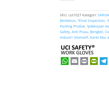
Pabrik
Pertambangan
warna
SKU:
cut1027
Kategori:
SARUN
Kaca
Berkebun
,
?Final Inspection
,
?
Packing Produk
,
?pekerjaan ko
Safety
,
Anti Pisau
,
Bengkel
,
Co
Industri Otomotif
,
Karet Abu 
W
E
P
P
T
h
m
r
r
e
a
a
i
i
l
t
i
n
n
e
s
l
t
t
g
A
F
r