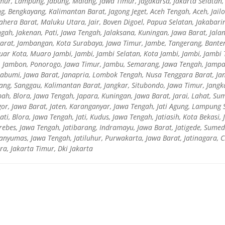
ur, Lampung, Jabung, Malang, Jawa Timur, Jagakarsa, Jakarta Selatan,
ng, Bengkayang, Kalimantan Barat, Jagong Jeget, Aceh Tengah, Aceh, Jai
mahera Barat, Maluku Utara, Jair, Boven Digoel, Papua Selatan, Jakabar
ngah, Jakenan, Pati, Jawa Tengah, Jalaksana, Kuningan, Jawa Barat, Jala
arat, Jambangan, Kota Surabaya, Jawa Timur, Jambe, Tangerang, Bante
uar Kota, Muaro Jambi, Jambi, Jambi Selatan, Kota Jambi, Jambi, Jambi 
, Jambon, Ponorogo, Jawa Timur, Jambu, Semarang, Jawa Tengah, Jampa
bumi, Jawa Barat, Janapria, Lombok Tengah, Nusa Tenggara Barat, Jang
kang, Sanggau, Kalimantan Barat, Jangkar, Situbondo, Jawa Timur, Jangk
pah, Blora, Jawa Tengah, Japara, Kuningan, Jawa Barat, Jarai, Lahat, Su
ogor, Jawa Barat, Jaten, Karanganyar, Jawa Tengah, Jati Agung, Lampung
Jati, Blora, Jawa Tengah, Jati, Kudus, Jawa Tengah, Jatiasih, Kota Bekasi
Brebes, Jawa Tengah, Jatibarang, Indramayu, Jawa Barat, Jatigede, Sumed
Banyumas, Jawa Tengah, Jatiluhur, Purwakarta, Jawa Barat, Jatinagara, 
ra, Jakarta Timur, Dki Jakarta