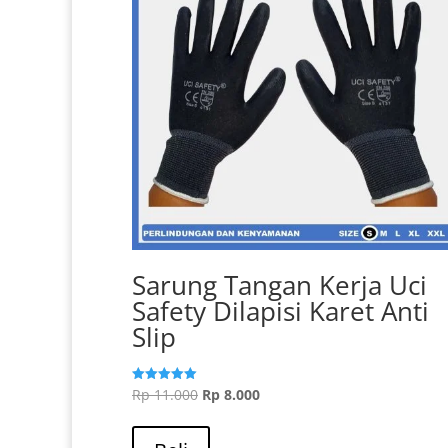
Sarung Tangan Kerja Uci
Safety Dilapisi Karet Anti
Slip
Harga
Harga
Rp
11.000
Rp
8.000
Dinilai
5.00
aslinya
Produk
saat
dari 5
adalah:
ini
ini