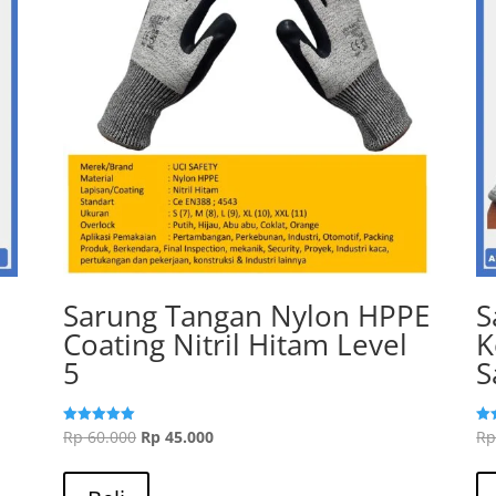
Sarung Tangan Nylon HPPE
S
Coating Nitril Hitam Level
K
5
S
Harga
Harga
Rp
60.000
Rp
45.000
R
Dinilai
Din
5.00
5.0
aslinya
Produk
saat
dari 5
dar
adalah:
ini
ini