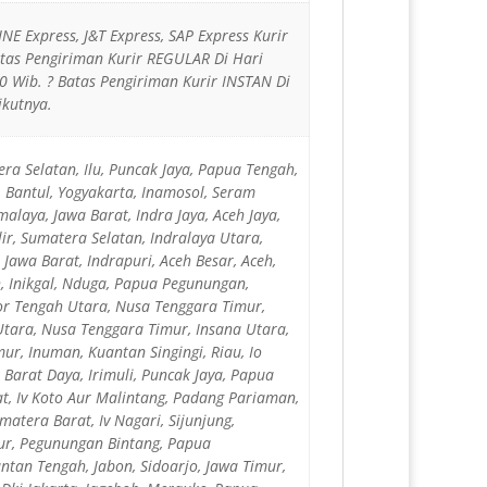
JNE Express, J&T Express, SAP Express Kurir
Batas Pengiriman Kurir REGULAR Di Hari
 Wib. ? Batas Pengiriman Kurir INSTAN Di
ikutnya.
ra Selatan, Ilu, Puncak Jaya, Papua Tengah,
 Bantul, Yogyakarta, Inamosol, Seram
alaya, Jawa Barat, Indra Jaya, Aceh Jaya,
lir, Sumatera Selatan, Indralaya Utara,
 Jawa Barat, Indrapuri, Aceh Besar, Aceh,
h, Inikgal, Nduga, Papua Pegunungan,
mor Tengah Utara, Nusa Tenggara Timur,
Utara, Nusa Tenggara Timur, Insana Utara,
r, Inuman, Kuantan Singingi, Riau, Io
Barat Daya, Irimuli, Puncak Jaya, Papua
rat, Iv Koto Aur Malintang, Padang Pariaman,
matera Barat, Iv Nagari, Sijunjung,
wur, Pegunungan Bintang, Papua
antan Tengah, Jabon, Sidoarjo, Jawa Timur,