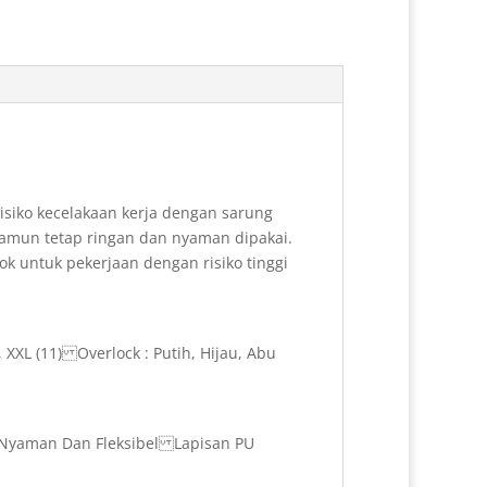
o
e
I
k
s
n
t
isiko kecelakaan kerja dengan sarung
 namun tetap ringan dan nyaman dipakai.
cok untuk pekerjaan dengan risiko tinggi
, XXL (11) Overlock : Putih, Hijau, Abu
h Nyaman Dan Fleksibel Lapisan PU