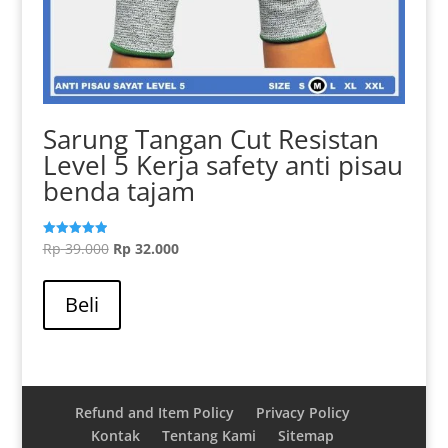
Sarung Tangan Cut Resistan
Level 5 Kerja safety anti pisau
benda tajam
Harga
Harga
Rp
39.000
Rp
32.000
Dinilai
5.00
aslinya
Produk
saat
dari 5
adalah:
ini
ini
Beli
Rp 39.000.
memiliki
adalah:
beberapa
Rp 32.000.
varian.
Pilihan
ini
Refund and Item Policy
Privacy Policy
dapat
Kontak
Tentang Kami
Sitemap