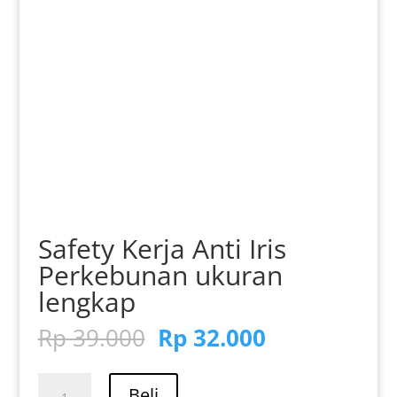
Safety Kerja Anti Iris
Perkebunan ukuran
lengkap
Harga
Harga
Rp
39.000
Rp
32.000
aslinya
saat
adalah:
ini
Kuantitas
Beli