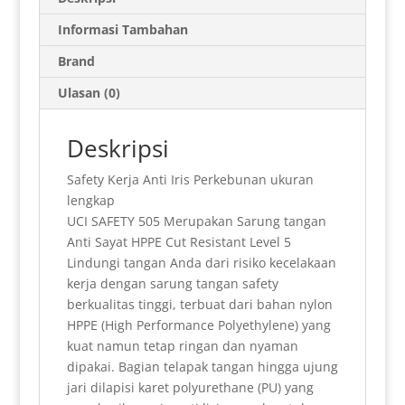
t
i
n
n
e
e
t
k
a
s
l
t
t
g
b
e
e
r
Informasi Tambahan
A
F
r
o
r
d
e
Brand
p
r
a
o
e
I
Ulasan (0)
p
i
m
k
s
n
e
t
Deskripsi
n
Safety Kerja Anti Iris Perkebunan ukuran
d
lengkap
l
UCI SAFETY 505 Merupakan Sarung tangan
Anti Sayat HPPE Cut Resistant Level 5
y
Lindungi tangan Anda dari risiko kecelakaan
kerja dengan sarung tangan safety
berkualitas tinggi, terbuat dari bahan nylon
HPPE (High Performance Polyethylene) yang
kuat namun tetap ringan dan nyaman
dipakai. Bagian telapak tangan hingga ujung
jari dilapisi karet polyurethane (PU) yang