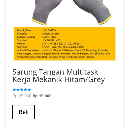
Sarung Tangan Multitask
Kerja Mekanik Hitam/Grey
Harga
Harga
Rp
25.000
Rp
19.000
Dinilai
5.00
aslinya
saat
dari 5
adalah:
ini
Beli
Rp 25.000.
adalah:
Rp 19.000.