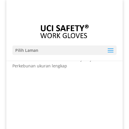
Telp. 0812-9680-7770 | 021-8909 0349
sales@sarungtangansafety.com
Pilih Laman
Beranda
/
SARUNG TANGAN
/ Safety Kerja Anti Iris
Perkebunan ukuran lengkap