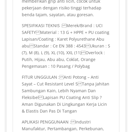
memberikan grip anti licin, cocok untuk
pekerjaan dengan risiko tinggi terhadap
benda tajam, sayatan, atau goresan.
SPESIFIKASI TEKNIS : Merek/Brand : UCI
SAFETY Material : 13 G + HPPE + PU coating
Lapisan/Coating : Karet Polyurethane Abu
abu Standar : Ce EN 388 : 4543 Ukuran : S
(7), M (8), L (9), XL (10), XXL (11) Overlock :
Putih, Hijau, Abu abu, Coklat, Orange
Pengemasan : 10 Pasang / Polybag
FITUR UNGGULAN : Anti Potong – Anti
Sayat – Cut Resistant Level 5 Tanpa Jahitan
Sambungan Kain, Lebih Nyaman Dan
Fleksibel Lapisan PU Coating Anti Slip ?
Aman Digunakan Di Lingkungan Kerja Licin
& Elastis Dan Pas Di Tangan
APLIKASI PENGGUNAAN : Industri
Manufaktur, Pertambangan, Perkebunan,