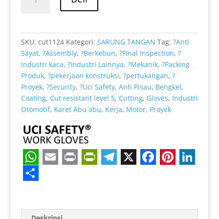
Rp 39.000.
adalah:
Safety
Rp 32.000.
Kerja
Anti
Iris
SKU:
cut1124
Kategori:
SARUNG TANGAN
Tag:
?Anti
Perkebunan
Sayat
,
?Assembly
,
?Berkebun
,
?Final Inspection
,
?
ukuran
Industri kaca
,
?Industri Lainnya
,
?Mekanik
,
?Packing
lengkap
Produk
,
?pekerjaan konstruksi
,
?pertukangan
,
?
Proyek
,
?Security
,
?Uci Safety
,
Anti Pisau
,
Bengkel
,
Coating
,
Cut resistant level 5
,
Cutting
,
Gloves
,
Industri
Otomotif
,
Karet Abu abu
,
Kerja
,
Motor
,
Proyek
W
E
P
P
T
X
F
P
L
h
m
r
r
e
a
i
i
S
a
a
i
i
l
c
n
n
h
Deskripsi