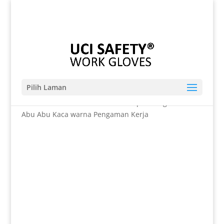
Telp. 0812-9680-7770 | 021-8909 0349
sales@sarungtangansafety.com
Pilih Laman
Beranda
/
SARUNG TANGAN
/ Telapak Tangan Warna
Abu Abu Kaca warna Pengaman Kerja