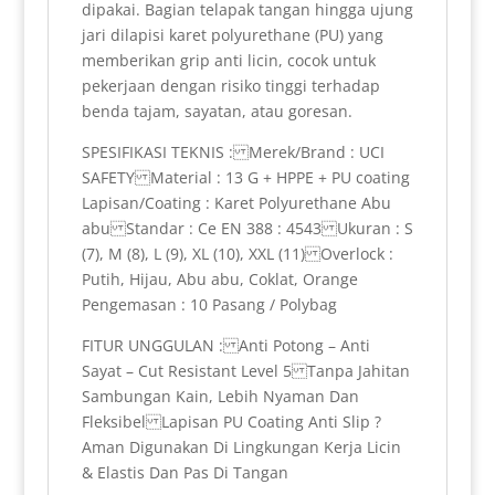
dipakai. Bagian telapak tangan hingga ujung
jari dilapisi karet polyurethane (PU) yang
memberikan grip anti licin, cocok untuk
pekerjaan dengan risiko tinggi terhadap
benda tajam, sayatan, atau goresan.
SPESIFIKASI TEKNIS : Merek/Brand : UCI
SAFETY Material : 13 G + HPPE + PU coating
Lapisan/Coating : Karet Polyurethane Abu
abu Standar : Ce EN 388 : 4543 Ukuran : S
(7), M (8), L (9), XL (10), XXL (11) Overlock :
Putih, Hijau, Abu abu, Coklat, Orange
Pengemasan : 10 Pasang / Polybag
FITUR UNGGULAN : Anti Potong – Anti
Sayat – Cut Resistant Level 5 Tanpa Jahitan
Sambungan Kain, Lebih Nyaman Dan
Fleksibel Lapisan PU Coating Anti Slip ?
Aman Digunakan Di Lingkungan Kerja Licin
& Elastis Dan Pas Di Tangan