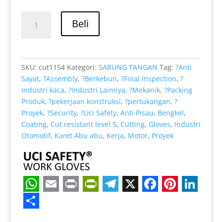
aslinya
saat
pelanggan
adalah:
ini
Kuantitas
Rp 39.000.
adalah:
Beli
Telapak
Rp 32.000.
Tangan
Warna
Abu
SKU:
cut1154
Kategori:
SARUNG TANGAN
Tag:
?Anti
Abu
Sayat
,
?Assembly
,
?Berkebun
,
?Final Inspection
,
?
Kaca
Industri kaca
,
?Industri Lainnya
,
?Mekanik
,
?Packing
warna
Produk
,
?pekerjaan konstruksi
,
?pertukangan
,
?
Pengaman
Proyek
,
?Security
,
?Uci Safety
,
Anti Pisau
,
Bengkel
,
Kerja
Coating
,
Cut resistant level 5
,
Cutting
,
Gloves
,
Industri
Otomotif
,
Karet Abu abu
,
Kerja
,
Motor
,
Proyek
W
E
P
P
T
X
F
P
L
h
m
r
r
e
a
i
i
S