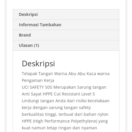
a
a
i
i
l
c
n
n
h
t
i
n
n
e
e
t
k
a
Deskripsi
s
l
t
t
g
b
e
e
r
Informasi Tambahan
A
F
r
o
r
d
e
Brand
p
r
a
o
e
I
Ulasan (1)
p
i
m
k
s
n
e
t
Deskripsi
n
Telapak Tangan Warna Abu Abu Kaca warna
d
Pengaman Kerja
l
UCI SAFETY 505 Merupakan Sarung tangan
Anti Sayat HPPE Cut Resistant Level 5
y
Lindungi tangan Anda dari risiko kecelakaan
kerja dengan sarung tangan safety
berkualitas tinggi, terbuat dari bahan nylon
HPPE (High Performance Polyethylene) yang
kuat namun tetap ringan dan nyaman