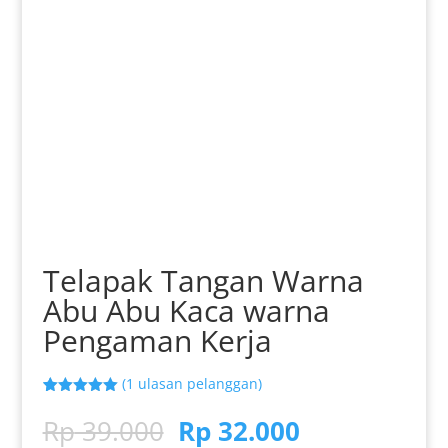
Telapak Tangan Warna
Abu Abu Kaca warna
Pengaman Kerja
(
1
ulasan pelanggan)
Peringkat
1
5.00
dari 5
Harga
Harga
Rp
39.000
Rp
32.000
berdasarka
n
penilaian