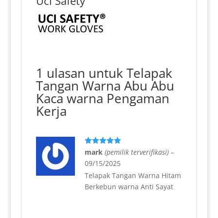
Uci Safety
1 ulasan untuk
Telapak
Tangan Warna Abu Abu
Kaca warna Pengaman
Kerja
Dinilai
5
mark
(pemilik terverifikasi)
–
dari 5
09/15/2025
Telapak Tangan Warna Hitam
Berkebun warna Anti Sayat