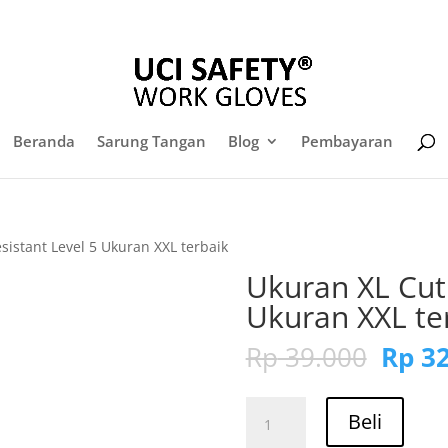
Daf
sales@sarungtangansafety.com
Beranda
Sarung Tangan
Blog
Pembayaran
sistant Level 5 Ukuran XXL terbaik
Ukuran XL Cut 
Ukuran XXL te
Harg
Rp
39.000
Rp
32
aslin
adala
Kuantitas
Rp 39
Beli
Ukuran