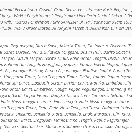
 Internal Perusahaan, Gosent, Grab, Deliveree, Lalamove Kurir Regular : 
JT Kargo Waktu Pengiriman : ? Pengiriman Hari Kerja Senin ? Sabtu. ? 
0 Wib. ? Batas Pengiriman Kurir SAMEDAY Di Hari Yang Sama Jam 15.00
15.00 Wib. ? Order Masuk Diluar Jam Tersebut Dikirimkan Di Hari Ber
pua Pegunungan, Duren Sawit, Jakarta Timur, Dki Jakarta, Durenan, Tr
i Barat, Duruka, Muna, Sulawesi Tenggara, Dusun Hilir, Barito Selatan
 Tengah, Dusun Tengah, Barito Timur, Kalimantan Tengah, Dusun Timur
an, Kalimantan Tengah, Ebungfao, Jayapura, Papua, Edera, Mappi, Papua
k, Pegunungan Bintang, Papua Pegunungan, Ekadide, Paniai, Papua Ten
r, Manggarai Timur, Nusa Tenggara Timur, Elelim, Yalimo, Papua Pegun
 Kalimantan Barat, Elpaputih, Seram Bagian Barat, Maluku, Embaloh Hil
 Kalimantan Barat, Embetpen, Nduga, Papua Pegunungan, Empanang, Ka
gara Barat, Empat Petulai Dangku, Muara Enim, Sumatera Selatan, E
, Ende, Nusa Tenggara Timur, Ende Tengah, Ende, Nusa Tenggara Timur,
Nusa Tenggara Timur, Ende, Ende, Nusa Tenggara Timur, Endomen, Yahu
pung, Enggano, Bengkulu Utara, Bengkulu, Enok, Indragiri Hilir, Riau, 
 Kalimantan Barat, Eragayam, Mamberamo Tengah, Papua Pegunungan, 
, Sulawesi Selatan, Eris, Minahasa, Sulawesi Utara, Eromoko, Wonogiri