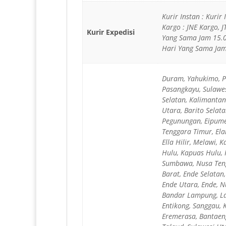
Kurir Instan : Kurir
Kargo : JNE Kargo, 
Kurir Expedisi
Yang Sama Jam 15.0
Hari Yang Sama Jam 
Duram, Yahukimo, Pa
Pasangkayu, Sulawes
Selatan, Kalimantan
Utara, Barito Selat
Pegunungan, Eipume
Tenggara Timur, Ela
Ella Hilir, Melawi,
Hulu, Kapuas Hulu,
Sumbawa, Nusa Teng
Barat, Ende Selatan
Ende Utara, Ende, 
Bandar Lampung, Lam
Entikong, Sanggau,
Eremerasa, Bantaeng