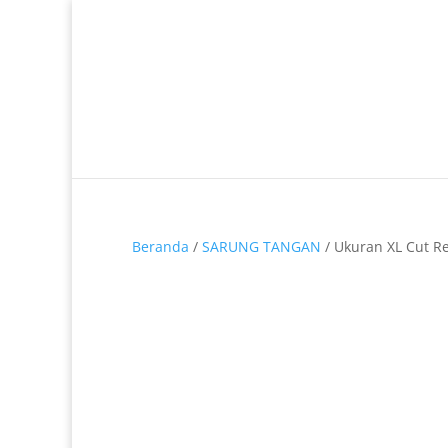
Telp. 0812-9680-7770 | 021-8909 0349
Beranda
/
SARUNG TANGAN
/ Ukuran XL Cut Re