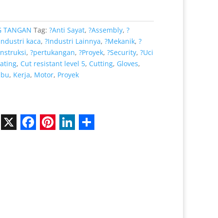
Rp 32.000.
G TANGAN
Tag:
?Anti Sayat
,
?Assembly
,
?
Industri kaca
,
?Industri Lainnya
,
?Mekanik
,
?
nstruksi
,
?pertukangan
,
?Proyek
,
?Security
,
?Uci
ating
,
Cut resistant level 5
,
Cutting
,
Gloves
,
abu
,
Kerja
,
Motor
,
Proyek
X
F
P
L
S
a
i
i
h
c
n
n
a
e
t
k
r
b
e
e
e
o
r
d