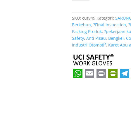
XL
Cut
Resistant
SKU:
cut949
Kategori:
SARUN
Level
Berkebun
,
?Final Inspection
,
?
5
Packing Produk
,
?pekerjaan ko
Ukuran
Safety
,
Anti Pisau
,
Bengkel
,
Co
XXL
Industri Otomotif
,
Karet Abu 
terbaik
W
E
P
P
T
h
m
r
r
e
a
a
i
i
l
t
i
n
n
e
s
l
t
t
g
A
F
r