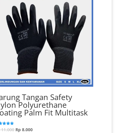
arung Tangan Safety
ylon Polyurethane
oating Palm Fit Multitask
Harga
Harga
p
11.000
Rp
8.000
ilai
0