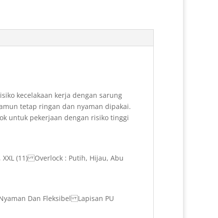
o
e
I
k
s
n
t
isiko kecelakaan kerja dengan sarung
 namun tetap ringan dan nyaman dipakai.
cok untuk pekerjaan dengan risiko tinggi
, XXL (11) Overlock : Putih, Hijau, Abu
h Nyaman Dan Fleksibel Lapisan PU