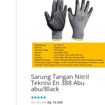
Sarung Tangan Nitril
Teknisi En 388 Abu
abu/Black
Harga
Harga
Rp
25.000
Rp
19.000
Dinilai
5.00