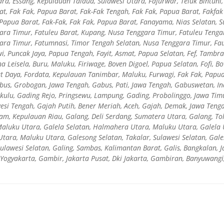
ara, Essang, Kepulauan Talaud, Sulawesi Utara, Fafurwar, Teluk Bintuni
at, Fak Fak, Papua Barat, Fak-Fak Tengah, Fak Fak, Papua Barat, Fakfak
 Papua Barat, Fak-Fak, Fak Fak, Papua Barat, Fanayama, Nias Selatan,
ara Timur, Fatuleu Barat, Kupang, Nusa Tenggara Timur, Fatuleu Tenga
ara Timur, Fatumnasi, Timor Tengah Selatan, Nusa Tenggara Timur, Fa
i, Puncak Jaya, Papua Tengah, Fayit, Asmat, Papua Selatan, Fef, Tambr
a Leisela, Buru, Maluku, Firiwage, Boven Digoel, Papua Selatan, Fofi, B
t Daya, Fordata, Kepulauan Tanimbar, Maluku, Furwagi, Fak Fak, Papua
abus, Grobogan, Jawa Tengah, Gabus, Pati, Jawa Tengah, Gabuswetan, I
kulu, Gading Rejo, Pringsewu, Lampung, Gading, Probolinggo, Jawa Tim
esi Tengah, Gajah Putih, Bener Meriah, Aceh, Gajah, Demak, Jawa Ten
am, Kepulauan Riau, Galang, Deli Serdang, Sumatera Utara, Galang, Toli
aluku Utara, Galela Selatan, Halmahera Utara, Maluku Utara, Galela
tara, Maluku Utara, Galesong Selatan, Takalar, Sulawesi Selatan, Gale
Sulawesi Selatan, Galing, Sambas, Kalimantan Barat, Galis, Bangkalan, 
 Yogyakarta, Gambir, Jakarta Pusat, Dki Jakarta, Gambiran, Banyuwang