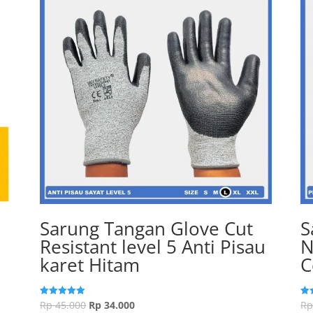
Sarung Tangan Glove Cut
S
Resistant level 5 Anti Pisau
N
karet Hitam
C
Harga
Harga
Rp
45.000
Rp
34.000
R
Dinilai
Din
5.00
5.0