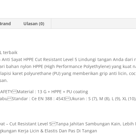
p
r
a
p
i
m
Brand
Ulasan (0)
e
n
d
L terbaik
l
nti Sayat HPPE Cut Resistant Level 5 Lindungi tangan Anda dari r
y
t dari bahan nylon HPPE (High Performance Polyethylene) yang kuat
lapisi karet polyurethane (PU) yang memberikan grip anti licin, co
san.
AFETY Material : 13 G + HPPE + PU coating
bu Standar : Ce EN 388 : 4543 Ukuran : S (7), M (8), L (9), XL (10)
at – Cut Resistant Level 5 Tanpa Jahitan Sambungan Kain, Lebi
gkungan Kerja Licin & Elastis Dan Pas Di Tangan