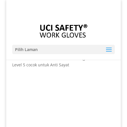
Telp. 0812-9680-7770 | 021-8909 0349
sales@sarungtangansafety.com
Pilih Laman
Beranda
/
SARUNG TANGAN
/ Welding Cut Resistant
Level 5 cocok untuk Anti Sayat