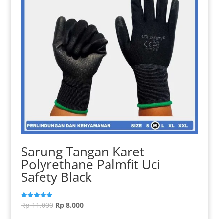
di
halaman
produk
Sarung Tangan Karet
Polyrethane Palmfit Uci
Safety Black
Harga
Harga
Rp
11.000
Rp
8.000
Dinilai
5.00
aslinya
Produk
saat
dari 5