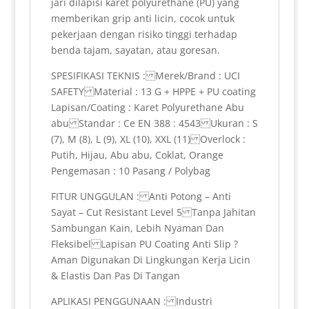
jari dilapisi karet polyurethane (PU) yang
memberikan grip anti licin, cocok untuk
pekerjaan dengan risiko tinggi terhadap
benda tajam, sayatan, atau goresan.
SPESIFIKASI TEKNIS : Merek/Brand : UCI
SAFETY Material : 13 G + HPPE + PU coating
Lapisan/Coating : Karet Polyurethane Abu
abu Standar : Ce EN 388 : 4543 Ukuran : S
(7), M (8), L (9), XL (10), XXL (11) Overlock :
Putih, Hijau, Abu abu, Coklat, Orange
Pengemasan : 10 Pasang / Polybag
FITUR UNGGULAN : Anti Potong – Anti
Sayat – Cut Resistant Level 5 Tanpa Jahitan
Sambungan Kain, Lebih Nyaman Dan
Fleksibel Lapisan PU Coating Anti Slip ?
Aman Digunakan Di Lingkungan Kerja Licin
& Elastis Dan Pas Di Tangan
APLIKASI PENGGUNAAN : Industri