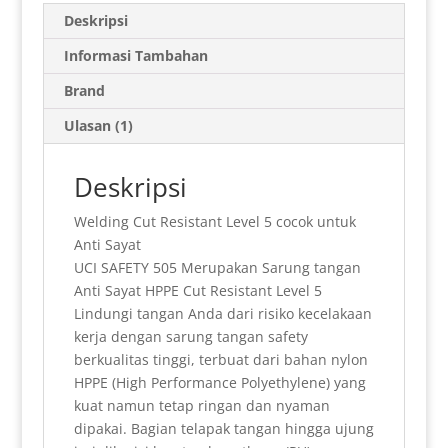
t
i
n
n
e
e
t
k
a
Deskripsi
s
l
t
t
g
b
e
e
r
Informasi Tambahan
A
F
r
o
r
d
e
Brand
p
r
a
o
e
I
Ulasan (1)
p
i
m
k
s
n
e
t
Deskripsi
n
Welding Cut Resistant Level 5 cocok untuk
d
Anti Sayat
l
UCI SAFETY 505 Merupakan Sarung tangan
Anti Sayat HPPE Cut Resistant Level 5
y
Lindungi tangan Anda dari risiko kecelakaan
kerja dengan sarung tangan safety
berkualitas tinggi, terbuat dari bahan nylon
HPPE (High Performance Polyethylene) yang
kuat namun tetap ringan dan nyaman
dipakai. Bagian telapak tangan hingga ujung