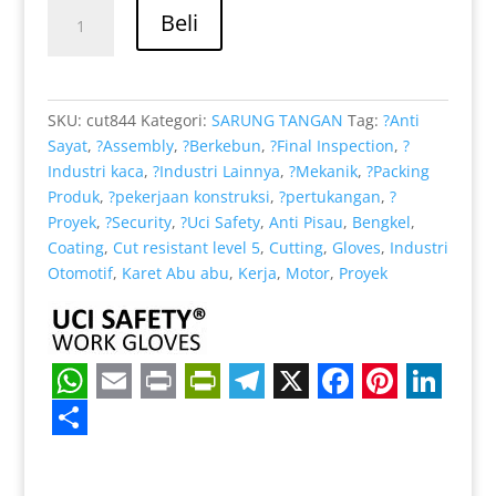
adalah:
ini
Kuantitas
pelanggan
Rp 39.000.
adalah:
Beli
Welding
Rp 32.000.
Cut
Resistant
Level
SKU:
cut844
Kategori:
SARUNG TANGAN
Tag:
?Anti
5
Sayat
,
?Assembly
,
?Berkebun
,
?Final Inspection
,
?
cocok
Industri kaca
,
?Industri Lainnya
,
?Mekanik
,
?Packing
untuk
Produk
,
?pekerjaan konstruksi
,
?pertukangan
,
?
Anti
Proyek
,
?Security
,
?Uci Safety
,
Anti Pisau
,
Bengkel
,
Sayat
Coating
,
Cut resistant level 5
,
Cutting
,
Gloves
,
Industri
Otomotif
,
Karet Abu abu
,
Kerja
,
Motor
,
Proyek
W
E
P
P
T
X
F
P
L
h
m
r
r
e
a
i
i
S
a
a
i
i
l
c
n
n
h