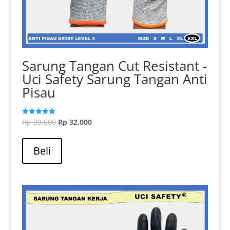
Sarung Tangan Cut Resistant -
Uci Safety Sarung Tangan Anti
Pisau
Harga
Harga
Rp
39.000
Rp
32.000
Dinilai
5.00
aslinya
Produk
saat
dari 5
adalah:
ini
ini
Beli
Rp 39.000.
memiliki
adalah:
beberapa
Rp 32.000.
varian.
Pilihan
ini
dapat
diambil