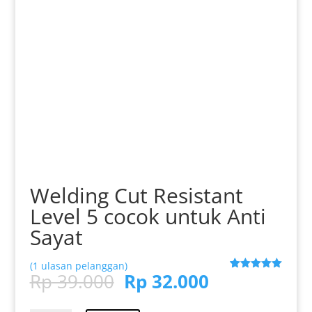
Welding Cut Resistant
Level 5 cocok untuk Anti
Sayat
(
1
ulasan pelanggan)
Harga
Harga
Rp
39.000
Rp
32.000
Peringkat
1
5.00
dari 5
aslinya
saat
berdasarka
n
penilaian