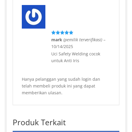
Dinilai
5
mark
(pemilik terverifikasi)
–
dari 5
10/14/2025
Uci Safety Welding cocok
untuk Anti Iris
Hanya pelanggan yang sudah login dan
telah membeli produk ini yang dapat
memberikan ulasan.
Produk Terkait