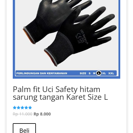
di
halaman
produk
Palm fit Uci Safety hitam
sarung tangan Karet Size L
Harga
Harga
Rp
11.000
Rp
8.000
Dinilai
5.00
aslinya
Produk
saat
dari 5
adalah:
ini
ini
Beli