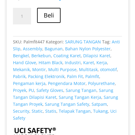
aslinya
saat
adalah:
ini
Kuantitas
Rp 11.000.
adalah:
Beli
Distributor
Rp 8.000.
Sarung
Tangan
Otomotif
SKU:
Palmfit447
Kategori:
SARUNG TANGAN
Tag:
Anti
Uci
Slip
,
Assembly
,
Bagunan
,
Bahan Nylon Polyester
,
Safety
Bengkel
,
Berkebun
,
Coating Karet
,
Dilapisi Karet
,
Murah
Hand Glove
,
Hitam Black
,
Industri
,
Karet
,
Kerja
,
di
Mekanik
,
Montir
,
Multi Purpose
,
Multitask
,
otomotif
,
Padang
Pabrik
,
Packing Elektronik
,
Palm Fit
,
Palmfit
,
Sumatera
Pengaman kerja
,
Pengendara Motor
,
Polyurethane
,
Barat
Proyek
,
PU
,
Safety Gloves
,
Sarung Tangan
,
Sarung
Tangan Dilapisi Karet
,
Sarung Tangan Kerja
,
Sarung
Tangan Proyek
,
Sarung Tangan Safety
,
Satpam
,
Security
,
Static
,
Statis
,
Telapak Tangan
,
Tukang
,
Uci
Safety