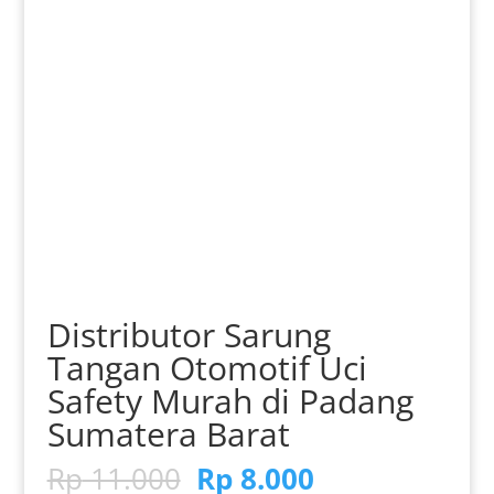
Distributor Sarung
Tangan Otomotif Uci
Safety Murah di Padang
Sumatera Barat
Harga
Harga
Rp
11.000
Rp
8.000