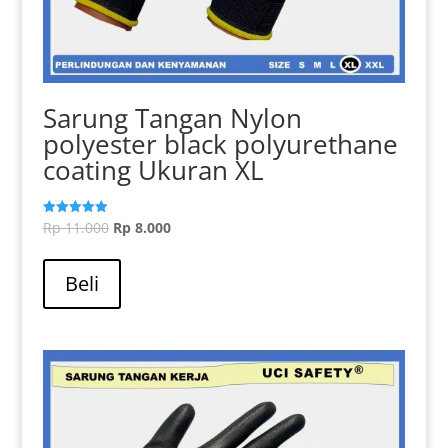
Sarung Tangan Nylon
polyester black polyurethane
coating Ukuran XL
Harga
Harga
Rp
11.000
Rp
8.000
Dinilai
5.00
aslinya
Produk
saat
dari 5
adalah:
ini
ini
Beli
Rp 11.000.
memiliki
adalah:
beberapa
Rp 8.000.
varian.
Pilihan
ini
dapat
diambil