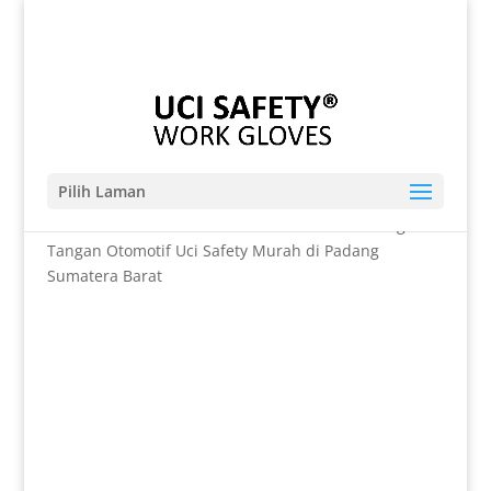
Telp. 0812-9680-7770 | 021-8909 0349
sales@sarungtangansafety.com
Pilih Laman
Beranda
/
SARUNG TANGAN
/ Distributor Sarung
Tangan Otomotif Uci Safety Murah di Padang
Sumatera Barat