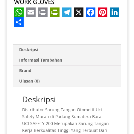
W
E
P
P
T
X
F
P
L
h
m
r
r
e
a
i
i
S
a
a
i
i
l
c
n
n
h
t
i
n
n
e
e
t
k
a
Deskripsi
s
l
t
t
g
b
e
e
r
Informasi Tambahan
A
F
r
o
r
d
e
Brand
p
r
a
o
e
I
Ulasan (0)
p
i
m
k
s
n
e
t
Deskripsi
n
Distributor Sarung Tangan Otomotif Uci
d
Safety Murah di Padang Sumatera Barat
l
UCI SAFETY 200 Merupakan Sarung Tangan
Kerja Berkualitas Tinggi Yang Terbuat Dari