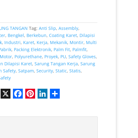
.000.
adalah:
Rp 8.000.
UNG TANGAN
Tag:
Anti Slip
,
Assembly
,
ter
,
Bengkel
,
Berkebun
,
Coating Karet
,
Dilapisi
k
,
Industri
,
Karet
,
Kerja
,
Mekanik
,
Montir
,
Multi
Pabrik
,
Packing Elektronik
,
Palm Fit
,
Palmfit
,
Motor
,
Polyurethane
,
Proyek
,
PU
,
Safety Gloves
,
 Dilapisi Karet
,
Sarung Tangan Kerja
,
Sarung
 Safety
,
Satpam
,
Security
,
Static
,
Statis
,
Safety
X
F
P
L
S
a
i
i
h
c
n
n
a
e
t
k
r