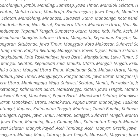
 Sarolangun, Jambi, Manding, Sumenep, Jawa Timur, Mandioli Selatan, 
elatan, Maluku Utara, Mandiraja, Banjarnegara, Jawa Tengah, Mandira
a Selatan, Mandolang, Minahasa, Sulawesi Utara, Mandonga, Kota Kenda
Mandrehe Barat, Nias Barat, Sumatera Utara, Mandrehe Utara, Nias Ba
nduamas, Tapanuli Tengah, Sumatera Utara, Mane, Kab. Pidie, Aceh, 
 Kepulauan Sangihe, Sulawesi Utara, Manganitu, Kepulauan Sangihe, S
Mangaran, Situbondo, Jawa Timur, Manggala, Kota Makassar, Sulawesi 
itung Timur, Bangka Belitung, Manggelum, Boven Digoel, Papua Selatan
Mangkubumi, Kota Tasikmalaya, Jawa Barat, Mangkutana, Luwu Timur, S
 Mangoli Selatan, Kepulauan Sula, Maluku Utara, Mangoli Tengah, Kep
luku Utara, Mangoli Utara Timur, Kepulauan Sula, Maluku Utara, Mang
adiun, Jawa Timur, Mangunjaya, Pangandaran, Jawa Barat, Mangunreja
era Utara, Maniangpajo, Wajo, Sulawesi Selatan, Maniis, Purwakarta, J
 Ketapang, Kalimantan Barat, Manisrenggo, Klaten, Jawa Tengah, Manna
okwari Barat, Manokwari, Papua Barat, Manokwari Selatan, Manokwar
arat, Manokwari Utara, Manokwari, Papua Barat, Manonjaya, Tasikmal
ntangai, Kapuas, Kalimantan Tengah, Mantewe, Tanah Bumbu, Kalimanta
ntingan, Ngawi, Jawa Timur, Mantoh, Banggai, Sulawesi Tengah, Mantri
Jawa Timur, Manuhing Raya, Gunung Mas, Kalimantan Tengah, Manuhi
esi Selatan, Manyak Payed, Aceh Tamiang, Aceh, Manyar, Gresik, Jawa
nggara, Maluku, Maos, Cilacap, Jawa Tengah, Maospati, Magetan, Jaw