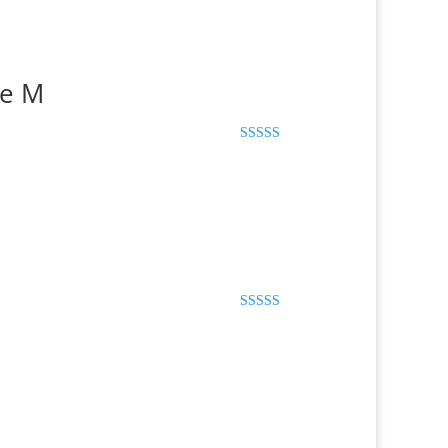
ze M
Dinilai
5.00
dari 5
Dinilai
5.00
dari 5