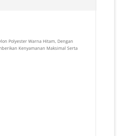
b
e
e
e
o
r
d
o
e
I
k
s
n
t
ylon Polyester Warna Hitam, Dengan
Memberikan Kenyamanan Maksimal Serta