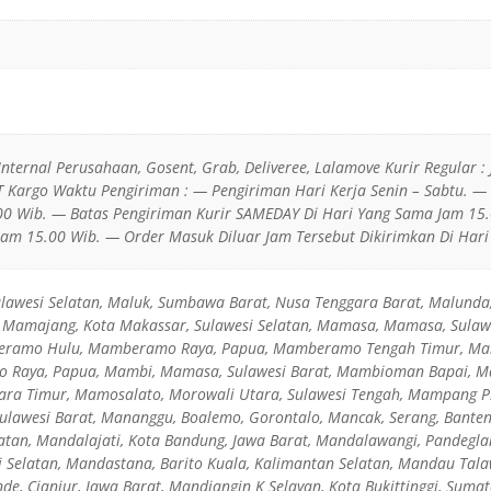
 Internal Perusahaan, Gosent, Grab, Deliveree, Lalamove Kurir Regular : 
JT Kargo Waktu Pengiriman : — Pengiriman Hari Kerja Senin – Sabtu. 
0 Wib. — Batas Pengiriman Kurir SAMEDAY Di Hari Yang Sama Jam 15.
Jam 15.00 Wib. — Order Masuk Diluar Jam Tersebut Dikirimkan Di Hari 
ulawesi Selatan, Maluk, Sumbawa Barat, Nusa Tenggara Barat, Malunda
 Mamajang, Kota Makassar, Sulawesi Selatan, Mamasa, Mamasa, Sula
beramo Hulu, Mamberamo Raya, Papua, Mamberamo Tengah Timur, M
 Raya, Papua, Mambi, Mamasa, Sulawesi Barat, Mambioman Bapai, M
ara Timur, Mamosalato, Morowali Utara, Sulawesi Tengah, Mampang Pra
lawesi Barat, Mananggu, Boalemo, Gorontalo, Mancak, Serang, Banten, 
latan, Mandalajati, Kota Bandung, Jawa Barat, Mandalawangi, Pandegla
i Selatan, Mandastana, Barito Kuala, Kalimantan Selatan, Mandau Tal
nde, Cianjur, Jawa Barat, Mandiangin K Selayan, Kota Bukittinggi, Suma