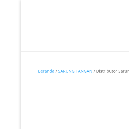
Telp. 0812-9680-7770 | 021-8909 0349
Beranda
/
SARUNG TANGAN
/ Distributor Saru