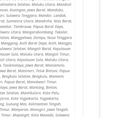
Halmahera Selatan, Maluku Utara, Mandioli
ncan, Kuningan, Jawa Barat, Mandobo,
ri, Sulawesi Tenggara, Mandor, Landak,
rat, Sumatera Utara, Mandrehe, Nias Barat,
Manekar, Tambrauw, Papua Barat Daya,
ulawesi Utara, Mangarabombang, Takalar,
Selatan, Manggalewa, Dompu, Nusa Tenggara
, Manggeng, Aceh Barat Daya, Aceh, Manggis,
ulawesi Selatan, Mangoli Barat, Kepulauan
ulauan Sula, Maluku Utara, Mangoli Timur,
oli Utara, Kepulauan Sula, Maluku Utara,
, Tasikmalaya, Jawa Barat, Maniamolo,
awa Barat, Manimeri, Teluk Bintuni, Papua
, Bengkulu Selatan, Bengkulu, Mannem,
i, Papua Barat, Manokwari Timur,
aya, Jawa Barat, Mantang, Bintan,
n Selatan, Mantikulore, Kota Palu,
jeron, Kota Yogyakarta, Yogyakarta,
ng, Gunung Mas, Kalimantan Tengah,
 Timur, Manyaran, Wonogiri, Jawa Tengah,
a Timur, Mapanget, Kota Manado, Sulawesi