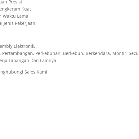
aan Presisi
 Cengkeram Kuat
am Waktu Lama
 Jenis Pekerjaan
embly Elektronik,
, Pertambangan, Perkebunan, Berkebun, Berkendara, Montir, Secur
ekerja Lapangan Dan Lainnya
nghubungi Sales Kami :