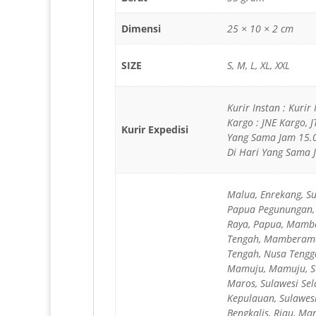
Dimensi
25 × 10 × 2 cm
SIZE
S, M, L, XL, XXL
Kurir Instan : Kurir
Kargo : JNE Kargo, 
Kurir Expedisi
Yang Sama Jam 15.0
Di Hari Yang Sama 
Malua, Enrekang, S
Papua Pegunungan,
Raya, Papua, Mam
Tengah, Mamberamo
Tengah, Nusa Tengg
Mamuju, Mamuju, Su
Maros, Sulawesi Se
Kepulauan, Sulawes
Bengkalis, Riau, Ma