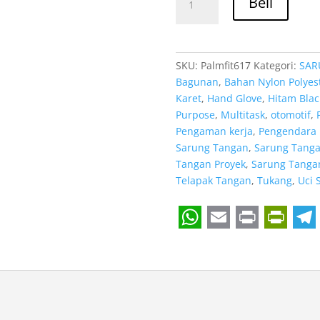
Rp 11
Beli
Distributor
Sarung
Tangan
Safety
SKU:
Palmfit617
Kategori:
SAR
Kerja
Bagunan
,
Bahan Nylon Polyes
Uci
Karet
,
Hand Glove
,
Hitam Blac
Safety
Purpose
,
Multitask
,
otomotif
,
Murah
Pengaman kerja
,
Pengendara 
di
Sarung Tangan
,
Sarung Tangan
Bogor
Tangan Proyek
,
Sarung Tangan
Jawa
Telapak Tangan
,
Tukang
,
Uci 
Barat
W
E
P
P
T
h
m
r
r
e
a
a
i
i
l
t
i
n
n
e