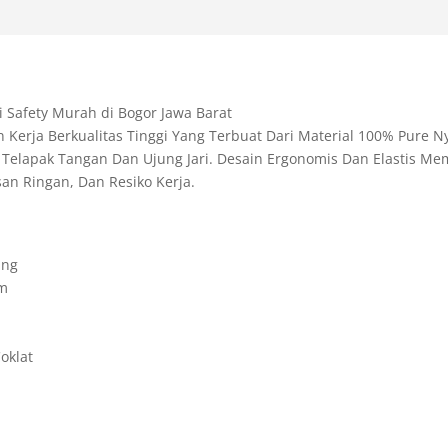
s
l
t
t
g
A
F
r
p
r
a
p
i
m
i Safety Murah di Bogor Jawa Barat
e
Kerja Berkualitas Tinggi Yang Terbuat Dari Material 100% Pure N
an Telapak Tangan Dan Ujung Jari. Desain Ergonomis Dan Elastis 
n
san Ringan, Dan Resiko Kerja.
d
l
y
ing
am
oklat