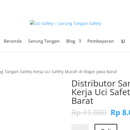
sales@sarungtangansafety.com
Daf
Beranda
Sarung Tangan
Blog
Pembayaran
ng Tangan Safety Kerja Uci Safety Murah di Bogor Jawa Barat
Distributor Sa
Kerja Uci Safe
Barat
Harg
Rp
11.000
Rp
8.
aslin
adala
Kuantitas