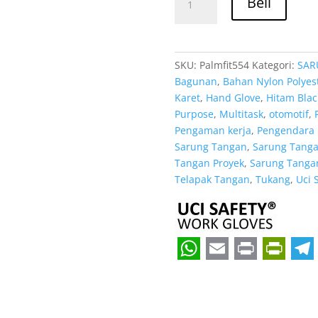
Rp 11
Beli
Jual
Sarung
Tangan
Mekanik
SKU:
Palmfit554
Kategori:
SAR
Uci
Bagunan
,
Bahan Nylon Polyes
Safety
Karet
,
Hand Glove
,
Hitam Blac
Harga
Purpose
,
Multitask
,
otomotif
,
Terjangkau
Pengaman kerja
,
Pengendara 
Manado
Sarung Tangan
,
Sarung Tangan
Sulawesi
Tangan Proyek
,
Sarung Tangan
Utara
Telapak Tangan
,
Tukang
,
Uci 
W
E
P
P
T
h
m
r
r
e
a
a
i
i
l