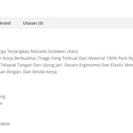
t
i
n
n
e
s
l
t
t
g
Brand
Ulasan (0)
A
F
r
p
r
a
p
i
m
arga Terjangkau Manado Sulawesi Utara
e
Kerja Berkualitas Tinggi Yang Terbuat Dari Material 100% Pure N
n
an Telapak Tangan Dan Ujung Jari. Desain Ergonomis Dan Elastis 
san Ringan, Dan Resiko Kerja.
d
l
y
ing
am
oklat