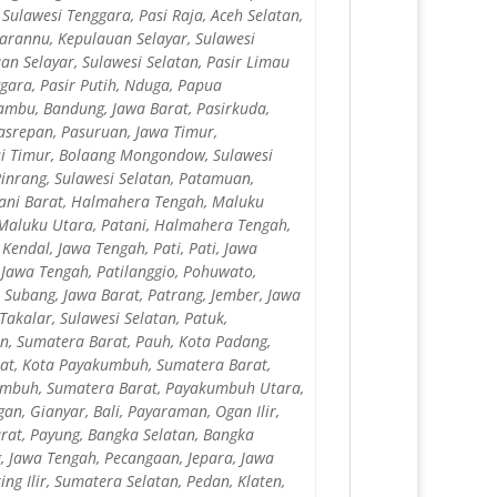
Sulawesi Tenggara, Pasi Raja, Aceh Selatan,
marannu, Kepulauan Selayar, Sulawesi
n Selayar, Sulawesi Selatan, Pasir Limau
nggara, Pasir Putih, Nduga, Papua
ambu, Bandung, Jawa Barat, Pasirkuda,
Pasrepan, Pasuruan, Jawa Timur,
si Timur, Bolaang Mongondow, Sulawesi
inrang, Sulawesi Selatan, Patamuan,
tani Barat, Halmahera Tengah, Maluku
Maluku Utara, Patani, Halmahera Tengah,
endal, Jawa Tengah, Pati, Pati, Jawa
 Jawa Tengah, Patilanggio, Pohuwato,
 Subang, Jawa Barat, Patrang, Jember, Jawa
Takalar, Sulawesi Selatan, Patuk,
n, Sumatera Barat, Pauh, Kota Padang,
rat, Kota Payakumbuh, Sumatera Barat,
umbuh, Sumatera Barat, Payakumbuh Utara,
, Gianyar, Bali, Payaraman, Ogan Ilir,
arat, Payung, Bangka Selatan, Bangka
g, Jawa Tengah, Pecangaan, Jepara, Jawa
 Ilir, Sumatera Selatan, Pedan, Klaten,