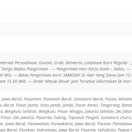
 Internal Perusahaan, Gosent, Grab, Deliveree, Lalamove Kurir Regular : 
JT Kargo Waktu Pengiriman : — Pengiriman Hari Kerja Senin – Sabtu. —
0 Wib. — Batas Pengiriman Kurir SAMEDAY Di Hari Yang Sama Jam 15.
am 15.00 Wib. — Order Masuk Diluar Jam Tersebut Dikirimkan Di Hari 
, Jawa Barat, Pasaman, Pasaman Barat, Sumatera Barat, Pasan, Minaha
i Barat, Pasar Jambi, Kota Jambi, Jambi, Pasar Kemis, Tangerang, Bante
, Bengkulu Selatan, Bengkulu, Pasar Minggu, Jakarta Selatan, Dki Jaka
 Timur, Dki Jakarta, Pasaribu Tobing, Tapanuli Tengah, Sumatera Utara
n, Jawa Barat, Pasawahan, Purwakarta, Jawa Barat, Pasean, Pamekasan
awa Barat, Pasekan, Indramayu, Jawa Barat, Pasema, Yahukimo, Papua