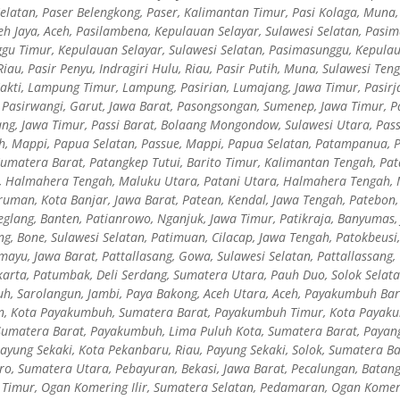
latan, Paser Belengkong, Paser, Kalimantan Timur, Pasi Kolaga, Muna, 
ceh Jaya, Aceh, Pasilambena, Kepulauan Selayar, Sulawesi Selatan, Pasi
gu Timur, Kepulauan Selayar, Sulawesi Selatan, Pasimasunggu, Kepulaua
Riau, Pasir Penyu, Indragiri Hulu, Riau, Pasir Putih, Muna, Sulawesi Te
akti, Lampung Timur, Lampung, Pasirian, Lumajang, Jawa Timur, Pasirj
, Pasirwangi, Garut, Jawa Barat, Pasongsongan, Sumenep, Jawa Timur, 
ng, Jawa Timur, Passi Barat, Bolaang Mongondow, Sulawesi Utara, Pas
, Mappi, Papua Selatan, Passue, Mappi, Papua Selatan, Patampanua, P
umatera Barat, Patangkep Tutui, Barito Timur, Kalimantan Tengah, Pa
r, Halmahera Tengah, Maluku Utara, Patani Utara, Halmahera Tengah, 
uman, Kota Banjar, Jawa Barat, Patean, Kendal, Jawa Tengah, Patebon, K
eglang, Banten, Patianrowo, Nganjuk, Jawa Timur, Patikraja, Banyumas,
g, Bone, Sulawesi Selatan, Patimuan, Cilacap, Jawa Tengah, Patokbeusi,
mayu, Jawa Barat, Pattallasang, Gowa, Sulawesi Selatan, Pattallassang, 
arta, Patumbak, Deli Serdang, Sumatera Utara, Pauh Duo, Solok Selata
uh, Sarolangun, Jambi, Paya Bakong, Aceh Utara, Aceh, Payakumbuh Ba
, Kota Payakumbuh, Sumatera Barat, Payakumbuh Timur, Kota Payak
matera Barat, Payakumbuh, Lima Puluh Kota, Sumatera Barat, Payangan
ayung Sekaki, Kota Pekanbaru, Riau, Payung Sekaki, Solok, Sumatera B
aro, Sumatera Utara, Pebayuran, Bekasi, Jawa Barat, Pecalungan, Batan
imur, Ogan Komering Ilir, Sumatera Selatan, Pedamaran, Ogan Komering