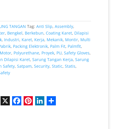
.000.
adalah:
Rp 8.000.
UNG TANGAN
Tag:
Anti Slip
,
Assembly
,
ter
,
Bengkel
,
Berkebun
,
Coating Karet
,
Dilapisi
k
,
Industri
,
Karet
,
Kerja
,
Mekanik
,
Montir
,
Multi
Pabrik
,
Packing Elektronik
,
Palm Fit
,
Palmfit
,
Motor
,
Polyurethane
,
Proyek
,
PU
,
Safety Gloves
,
 Dilapisi Karet
,
Sarung Tangan Kerja
,
Sarung
 Safety
,
Satpam
,
Security
,
Static
,
Statis
,
Safety
X
F
P
L
S
a
i
i
h
c
n
n
a