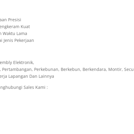
aan Presisi
 Cengkeram Kuat
am Waktu Lama
 Jenis Pekerjaan
embly Elektronik,
, Pertambangan, Perkebunan, Berkebun, Berkendara, Montir, Secur
ekerja Lapangan Dan Lainnya
nghubungi Sales Kami :