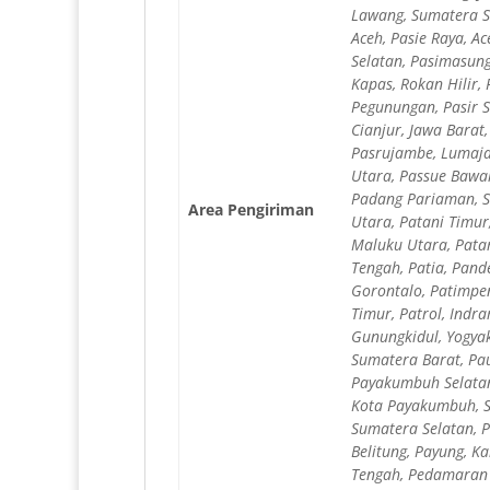
Lawang, Sumatera Se
Aceh, Pasie Raya, A
Selatan, Pasimasung
Kapas, Rokan Hilir, 
Pegunungan, Pasir S
Cianjur, Jawa Barat
Pasrujambe, Lumaja
Utara, Passue Bawah
Padang Pariaman, S
Area Pengiriman
Utara, Patani Timu
Maluku Utara, Patar
Tengah, Patia, Pand
Gorontalo, Patimpen
Timur, Patrol, Indra
Gunungkidul, Yogyak
Sumatera Barat, Pa
Payakumbuh Selatan
Kota Payakumbuh, Su
Sumatera Selatan, P
Belitung, Payung, K
Tengah, Pedamaran T