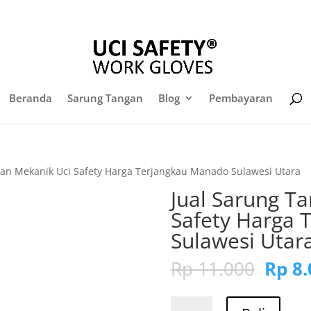
sales@sarungtangansafety.com
Daf
Beranda
Sarung Tangan
Blog
Pembayaran
gan Mekanik Uci Safety Harga Terjangkau Manado Sulawesi Utara
Jual Sarung T
Safety Harga 
Sulawesi Utar
Harg
Rp
11.000
Rp
8.
aslin
adala
Kuantitas