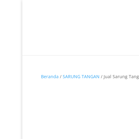
Telp. 0812-9680-7770 | 021-8909 0349
Beranda
/
SARUNG TANGAN
/ Jual Sarung Tan