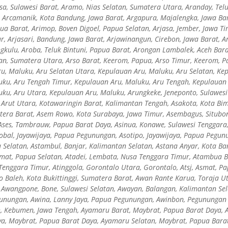
sa, Sulawesi Barat, Aramo, Nias Selatan, Sumatera Utara, Aranday, Telu
 Arcamanik, Kota Bandung, Jawa Barat, Argapura, Majalengka, Jawa Bar
ua Barat, Arimop, Boven Digoel, Papua Selatan, Arjasa, Jember, Jawa Ti
, Arjasari, Bandung, Jawa Barat, Arjawinangun, Cirebon, Jawa Barat, Ar
gkulu, Aroba, Teluk Bintuni, Papua Barat, Arongan Lambalek, Aceh Bara
tan, Sumatera Utara, Arso Barat, Keerom, Papua, Arso Timur, Keerom, P
u, Maluku, Aru Selatan Utara, Kepulauan Aru, Maluku, Aru Selatan, Ke
ku, Aru Tengah Timur, Kepulauan Aru, Maluku, Aru Tengah, Kepulauan 
ku, Aru Utara, Kepulauan Aru, Maluku, Arungkeke, Jeneponto, Sulawesi 
Arut Utara, Kotawaringin Barat, Kalimantan Tengah, Asakota, Kota Bi
era Barat, Asem Rowo, Kota Surabaya, Jawa Timur, Asembagus, Situbon
Ases, Tambrauw, Papua Barat Daya, Asinua, Konawe, Sulawesi Tenggara,
bal, Jayawijaya, Papua Pegunungan, Asotipo, Jayawijaya, Papua Pegun
 Selatan, Astambul, Banjar, Kalimantan Selatan, Astana Anyar, Kota Ba
smat, Papua Selatan, Atadei, Lembata, Nusa Tenggara Timur, Atambua 
 Tenggara Timur, Atinggola, Gorontalo Utara, Gorontalo, Atsj, Asmat, Pa
go Baleh, Kota Bukittinggi, Sumatera Barat, Awan Rante Karua, Toraja Ut
Awangpone, Bone, Sulawesi Selatan, Awayan, Balangan, Kalimantan Sel
gunungan, Awina, Lanny Jaya, Papua Pegunungan, Awinbon, Pegunungan
h, Kebumen, Jawa Tengah, Ayamaru Barat, Maybrat, Papua Barat Daya, 
ya, Maybrat, Papua Barat Daya, Ayamaru Selatan, Maybrat, Papua Bar