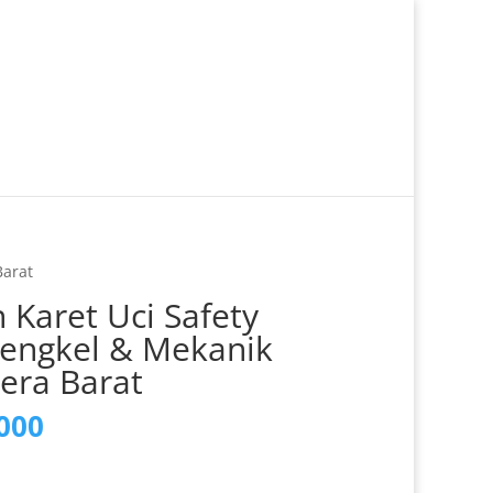
tar/Login
Checkout
Pesanan
0 Item
Barat
 Karet Uci Safety
engkel & Mekanik
era Barat
a
Harga
000
ya
saat
h:
ini