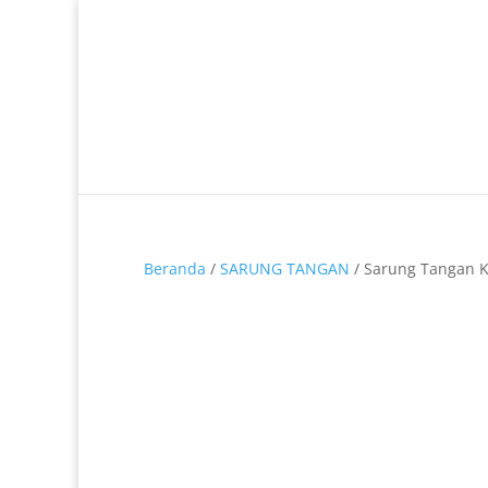
Telp. 0812-9680-7770 | 021-8909 0349
Beranda
/
SARUNG TANGAN
/ Sarung Tangan K