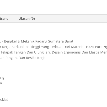
t
i
n
n
e
s
l
t
t
g
Brand
Ulasan (0)
A
F
r
p
r
a
p
i
m
tuk Bengkel & Mekanik Padang Sumatera Barat
e
Kerja Berkualitas Tinggi Yang Terbuat Dari Material 100% Pure N
n
an Telapak Tangan Dan Ujung Jari. Desain Ergonomis Dan Elastis 
d
san Ringan, Dan Resiko Kerja.
l
y
ing
am
oklat