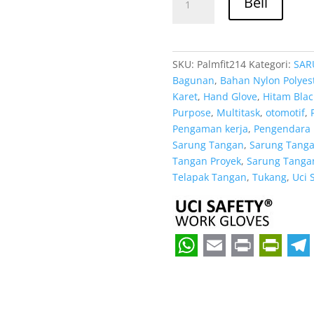
Rp 11
Beli
Sarung
Tangan
Karet
Uci
SKU:
Palmfit214
Kategori:
SAR
Safety
Bagunan
,
Bahan Nylon Polyes
Cocok
Karet
,
Hand Glove
,
Hitam Blac
untuk
Purpose
,
Multitask
,
otomotif
,
Bengkel
Pengaman kerja
,
Pengendara 
&
Sarung Tangan
,
Sarung Tangan
Mekanik
Tangan Proyek
,
Sarung Tangan
Padang
Telapak Tangan
,
Tukang
,
Uci 
Sumatera
Barat
W
E
P
P
T
h
m
r
r
e
a
a
i
i
l