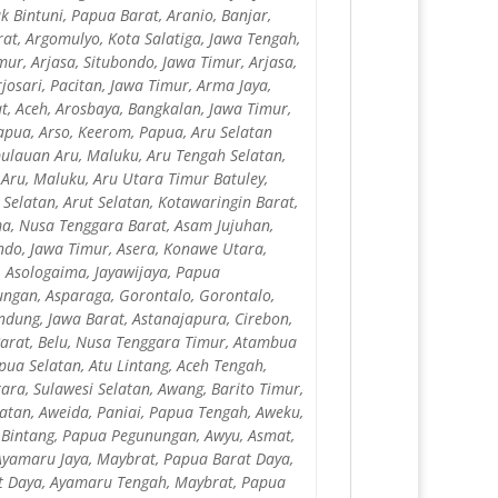
k Bintuni, Papua Barat, Aranio, Banjar,
at, Argomulyo, Kota Salatiga, Jawa Tengah,
mur, Arjasa, Situbondo, Jawa Timur, Arjasa,
josari, Pacitan, Jawa Timur, Arma Jaya,
t, Aceh, Arosbaya, Bangkalan, Jawa Timur,
apua, Arso, Keerom, Papua, Aru Selatan
pulauan Aru, Maluku, Aru Tengah Selatan,
Aru, Maluku, Aru Utara Timur Batuley,
Selatan, Arut Selatan, Kotawaringin Barat,
ma, Nusa Tenggara Barat, Asam Jujuhan,
do, Jawa Timur, Asera, Konawe Utara,
 Asologaima, Jayawijaya, Papua
ungan, Asparaga, Gorontalo, Gorontalo,
ndung, Jawa Barat, Astanajapura, Cirebon,
Barat, Belu, Nusa Tenggara Timur, Atambua
pua Selatan, Atu Lintang, Aceh Tengah,
ara, Sulawesi Selatan, Awang, Barito Timur,
atan, Aweida, Paniai, Papua Tengah, Aweku,
 Bintang, Papua Pegunungan, Awyu, Asmat,
Ayamaru Jaya, Maybrat, Papua Barat Daya,
at Daya, Ayamaru Tengah, Maybrat, Papua