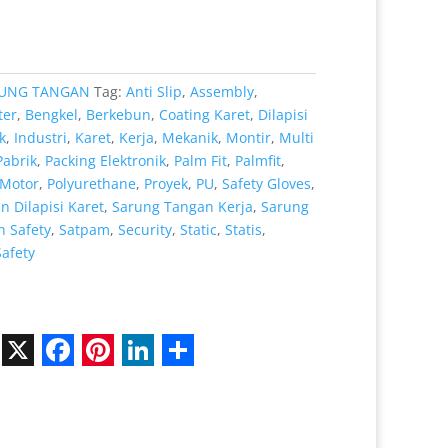
.000.
adalah:
Rp 8.000.
UNG TANGAN
Tag:
Anti Slip
,
Assembly
,
ter
,
Bengkel
,
Berkebun
,
Coating Karet
,
Dilapisi
k
,
Industri
,
Karet
,
Kerja
,
Mekanik
,
Montir
,
Multi
Pabrik
,
Packing Elektronik
,
Palm Fit
,
Palmfit
,
Motor
,
Polyurethane
,
Proyek
,
PU
,
Safety Gloves
,
 Dilapisi Karet
,
Sarung Tangan Kerja
,
Sarung
 Safety
,
Satpam
,
Security
,
Static
,
Statis
,
Safety
X
F
P
L
S
a
i
i
h
c
n
n
a