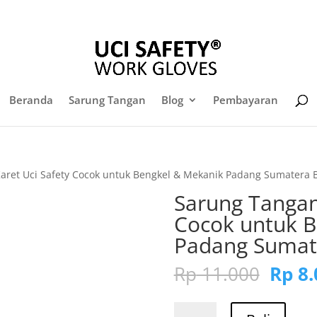
sales@sarungtangansafety.com
Daf
Beranda
Sarung Tangan
Blog
Pembayaran
aret Uci Safety Cocok untuk Bengkel & Mekanik Padang Sumatera 
Sarung Tangan
Cocok untuk B
Padang Sumat
Harg
Rp
11.000
Rp
8.
aslin
adala
Kuantitas