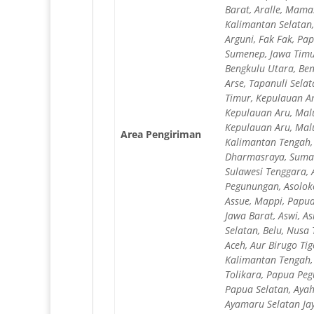
Barat, Aralle, Mama
Kalimantan Selatan,
Arguni, Fak Fak, Pap
Sumenep, Jawa Timur
Bengkulu Utara, Ben
Arse, Tapanuli Sela
Timur, Kepulauan Ar
Kepulauan Aru, Malu
Kepulauan Aru, Malu
Area Pengiriman
Kalimantan Tengah, 
Dharmasraya, Sumat
Sulawesi Tenggara, 
Pegunungan, Asoloko
Assue, Mappi, Papua
Jawa Barat, Aswi, A
Selatan, Belu, Nusa
Aceh, Aur Birugo Ti
Kalimantan Tengah, 
Tolikara, Papua Pe
Papua Selatan, Aya
Ayamaru Selatan Ja