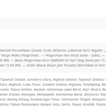
 Internal Perusahaan, Gosent, Grab, Deliveree, Lalamove Kurir Regular : 
JT Kargo Waktu Pengiriman : — Pengiriman Hari Kerja Senin – Sabtu. —
0 Wib. — Batas Pengiriman Kurir SAMEDAY Di Hari Yang Sama Jam 15.
am 15.00 Wib. — Order Masuk Diluar Jam Tersebut Dikirimkan Di Hari 
Tapanuli Selatan, Sumatera Utara, Angkola Selatan, Tapanuli Selatan,
Utara, Angkona, Luwu Timur, Sulawesi Selatan, Angsana, Pandeglang, B
rauke, Papua Selatan, Anjatan, Indramayu, Jawa Barat, Anjir Muara, Bar
antan Selatan, Anjongan, Mempawah, Kalimantan Barat, Anotaurei, Kep
rat, Antang Kalang, Kotawaringin Timur, Kalimantan Tengah, Antapani,
 Yalimo, Papua Pegunungan, Apawer Hulu, Sarmi, Papua, Aradide, Pania