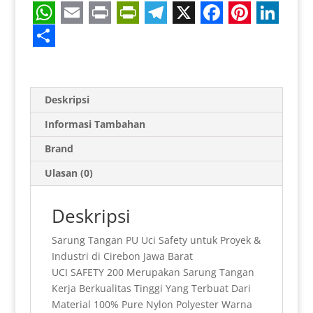
W
E
P
P
T
X
F
P
L
h
m
r
r
e
a
i
i
S
a
a
i
i
l
c
n
n
h
t
i
n
n
e
e
t
k
a
Deskripsi
s
l
t
t
g
b
e
e
r
Informasi Tambahan
A
F
r
o
r
d
e
Brand
p
r
a
o
e
I
Ulasan (0)
p
i
m
k
s
n
e
t
Deskripsi
n
Sarung Tangan PU Uci Safety untuk Proyek &
d
Industri di Cirebon Jawa Barat
l
UCI SAFETY 200 Merupakan Sarung Tangan
Kerja Berkualitas Tinggi Yang Terbuat Dari
y
Material 100% Pure Nylon Polyester Warna