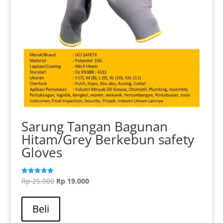
produk
Sarung Tangan Bagunan
Hitam/Grey Berkebun safety
Gloves
Harga
Harga
Rp
25.000
Rp
19.000
Dinilai
5.00
aslinya
saat
dari 5
adalah:
ini
Beli
Rp 25.000.
adalah: