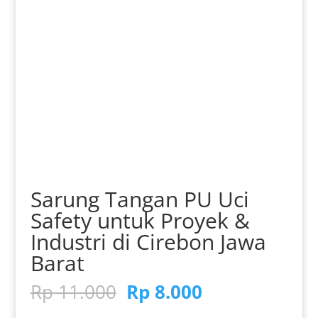
Sarung Tangan PU Uci
Safety untuk Proyek &
Industri di Cirebon Jawa
Barat
Harga
Harga
Rp
11.000
Rp
8.000
aslinya
saat