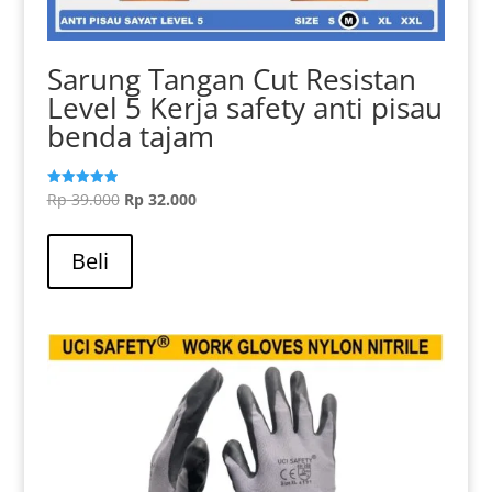
Sarung Tangan Cut Resistan
Level 5 Kerja safety anti pisau
benda tajam
Harga
Harga
Rp
39.000
Rp
32.000
Dinilai
5.00
aslinya
Produk
saat
dari 5
adalah:
ini
ini
Beli
Rp 39.000.
memiliki
adalah:
beberapa
Rp 32.000.
varian.
Pilihan
ini
dapat
diambil
di
halaman