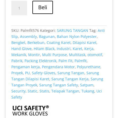
adalah:
ini
Kuantitas
Rp 11.000.
adalah:
Beli
Sarung
Rp 8.000.
Tangan
PU
Uci
SKU:
Palmfit576
Kategori:
SARUNG TANGAN
Tag:
Anti
Safety
Slip
,
Assembly
,
Bagunan
,
Bahan Nylon Polyester
,
untuk
Bengkel
,
Berkebun
,
Coating Karet
,
Dilapisi Karet
,
Proyek
Hand Glove
,
Hitam Black
,
Industri
,
Karet
,
Kerja
,
&
Mekanik
,
Montir
,
Multi Purpose
,
Multitask
,
otomotif
,
Industri
Pabrik
,
Packing Elektronik
,
Palm Fit
,
Palmfit
,
di
Pengaman kerja
,
Pengendara Motor
,
Polyurethane
,
Cirebon
Proyek
,
PU
,
Safety Gloves
,
Sarung Tangan
,
Sarung
Jawa
Tangan Dilapisi Karet
,
Sarung Tangan Kerja
,
Sarung
Barat
Tangan Proyek
,
Sarung Tangan Safety
,
Satpam
,
Security
,
Static
,
Statis
,
Telapak Tangan
,
Tukang
,
Uci
Safety