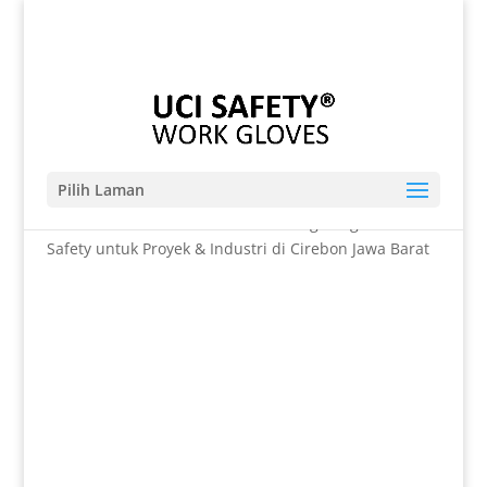
Telp. 0812-9680-7770 | 021-8909 0349
sales@sarungtangansafety.com
Pilih Laman
Beranda
/
SARUNG TANGAN
/ Sarung Tangan PU Uci
Safety untuk Proyek & Industri di Cirebon Jawa Barat