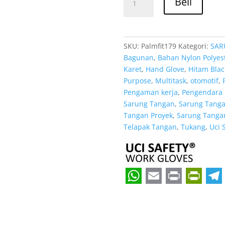
Rp 11
Beli
Supplier
Sarung
Tangan
Hitam
SKU:
Palmfit179
Kategori:
SAR
Uci
Bagunan
,
Bahan Nylon Polyes
Safety
Karet
,
Hand Glove
,
Hitam Blac
Resmi
Purpose
,
Multitask
,
otomotif
,
di
Pengaman kerja
,
Pengendara 
Padang
Sarung Tangan
,
Sarung Tangan
Sumatera
Tangan Proyek
,
Sarung Tangan
Barat
Telapak Tangan
,
Tukang
,
Uci 
W
E
P
P
T
h
m
r
r
e
a
a
i
i
l