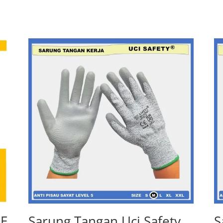
PE
Sarung Tangan Uci Safety
S