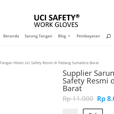
Daf
sales@sarungtangansafety.com
Beranda
Sarung Tangan
Blog
Pembayaran
 Tangan Hitam Uci Safety Resmi di Padang Sumatera Barat
Supplier Saru
Safety Resmi 
Barat
Harg
Rp
11.000
Rp
8.
aslin
adala
Kuantitas