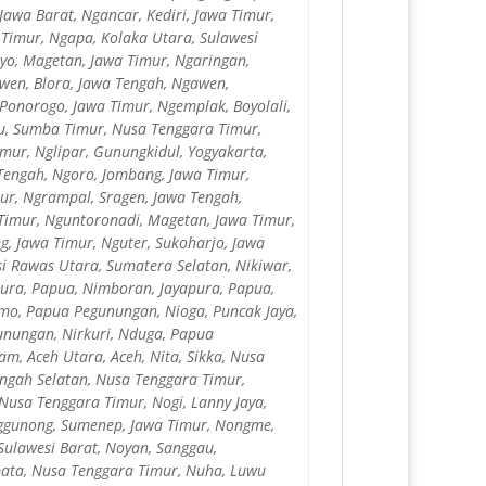
awa Barat, Ngancar, Kediri, Jawa Timur,
 Timur, Ngapa, Kolaka Utara, Sulawesi
yo, Magetan, Jawa Timur, Ngaringan,
wen, Blora, Jawa Tengah, Ngawen,
 Ponorogo, Jawa Timur, Ngemplak, Boyolali,
gu, Sumba Timur, Nusa Tenggara Timur,
mur, Nglipar, Gunungkidul, Yogyakarta,
Tengah, Ngoro, Jombang, Jawa Timur,
ur, Ngrampal, Sragen, Jawa Tengah,
 Timur, Nguntoronadi, Magetan, Jawa Timur,
, Jawa Timur, Nguter, Sukoharjo, Jawa
i Rawas Utara, Sumatera Selatan, Nikiwar,
ura, Papua, Nimboran, Jayapura, Papua,
imo, Papua Pegunungan, Nioga, Puncak Jaya,
unungan, Nirkuri, Nduga, Papua
, Aceh Utara, Aceh, Nita, Sikka, Nusa
ngah Selatan, Nusa Tenggara Timur,
usa Tenggara Timur, Nogi, Lanny Jaya,
onggunong, Sumenep, Jawa Timur, Nongme,
ulawesi Barat, Noyan, Sanggau,
ata, Nusa Tenggara Timur, Nuha, Luwu