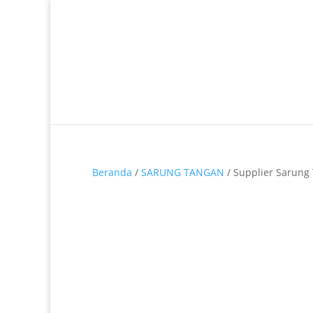
Telp. 0812-9680-7770 | 021-8909 0349
Beranda
/
SARUNG TANGAN
/ Supplier Sarung