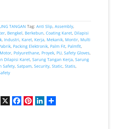
.000.
adalah:
Rp 8.000.
UNG TANGAN
Tag:
Anti Slip
,
Assembly
,
ter
,
Bengkel
,
Berkebun
,
Coating Karet
,
Dilapisi
k
,
Industri
,
Karet
,
Kerja
,
Mekanik
,
Montir
,
Multi
Pabrik
,
Packing Elektronik
,
Palm Fit
,
Palmfit
,
Motor
,
Polyurethane
,
Proyek
,
PU
,
Safety Gloves
,
 Dilapisi Karet
,
Sarung Tangan Kerja
,
Sarung
 Safety
,
Satpam
,
Security
,
Static
,
Statis
,
Safety
X
F
P
L
S
a
i
i
h
c
n
n
a