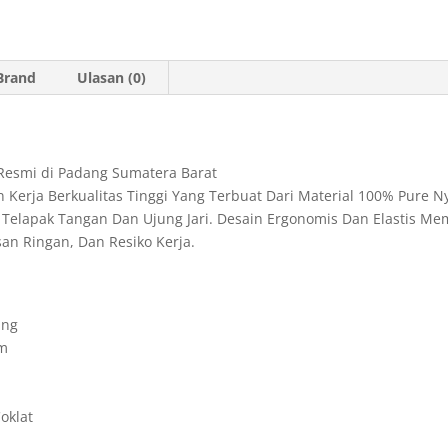
t
i
n
n
e
s
l
t
t
g
Brand
Ulasan (0)
A
F
r
p
r
a
p
i
m
 Resmi di Padang Sumatera Barat
e
Kerja Berkualitas Tinggi Yang Terbuat Dari Material 100% Pure N
n
an Telapak Tangan Dan Ujung Jari. Desain Ergonomis Dan Elastis 
d
san Ringan, Dan Resiko Kerja.
l
y
ing
am
oklat