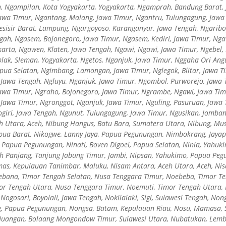
, Ngampilan, Kota Yogyakarta, Yogyakarta, Ngamprah, Bandung Barat, J
awa Timur, Ngantang, Malang, Jawa Timur, Ngantru, Tulungagung, Jawa
esisir Barat, Lampung, Ngargoyoso, Karanganyar, Jawa Tengah, Ngaribo
ah, Ngasem, Bojonegoro, Jawa Timur, Ngasem, Kediri, Jawa Timur, Nga
arta, Ngawen, Klaten, Jawa Tengah, Ngawi, Ngawi, Jawa Timur, Ngebel,
lak, Sleman, Yogyakarta, Ngetos, Nganjuk, Jawa Timur, Nggaha Ori An
pua Selatan, Ngimbang, Lamongan, Jawa Timur, Nglegok, Blitar, Jawa Ti
Jawa Tengah, Ngluyu, Nganjuk, Jawa Timur, Ngombol, Purworejo, Jawa 
awa Timur, Ngraho, Bojonegoro, Jawa Timur, Ngrambe, Ngawi, Jawa Tim
Jawa Timur, Ngronggot, Nganjuk, Jawa Timur, Nguling, Pasuruan, Jawa
iri, Jawa Tengah, Ngunut, Tulungagung, Jawa Timur, Ngusikan, Jombang
h Utara, Aceh, Nibung Hangus, Batu Bara, Sumatera Utara, Nibung, Mus
ua Barat, Nikogwe, Lanny Jaya, Papua Pegunungan, Nimbokrang, Jayap
 Papua Pegunungan, Ninati, Boven Digoel, Papua Selatan, Ninia, Yahuk
h Panjang, Tanjung Jabung Timur, Jambi, Nipsan, Yahukimo, Papua Peg
s, Kepulauan Tanimbar, Maluku, Nisam Antara, Aceh Utara, Aceh, Nisam
ebana, Timor Tengah Selatan, Nusa Tenggara Timur, Noebeba, Timor Te
or Tengah Utara, Nusa Tenggara Timur, Noemuti, Timor Tengah Utara, N
ogosari, Boyolali, Jawa Tengah, Nokilalaki, Sigi, Sulawesi Tengah, N
, Papua Pegunungan, Nongsa, Batam, Kepulauan Riau, Nosu, Mamasa, S
Nuangan, Bolaang Mongondow Timur, Sulawesi Utara, Nubatukan, Lemb