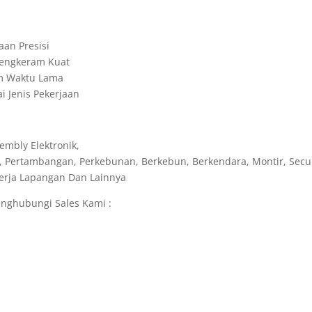
aan Presisi
 Cengkeram Kuat
am Waktu Lama
 Jenis Pekerjaan
embly Elektronik,
, Pertambangan, Perkebunan, Berkebun, Berkendara, Montir, Secur
ekerja Lapangan Dan Lainnya
nghubungi Sales Kami :