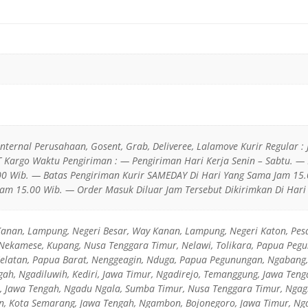
 Internal Perusahaan, Gosent, Grab, Deliveree, Lalamove Kurir Regular : 
JT Kargo Waktu Pengiriman : — Pengiriman Hari Kerja Senin – Sabtu. —
0 Wib. — Batas Pengiriman Kurir SAMEDAY Di Hari Yang Sama Jam 15.
am 15.00 Wib. — Order Masuk Diluar Jam Tersebut Dikirimkan Di Hari 
Kanan, Lampung, Negeri Besar, Way Kanan, Lampung, Negeri Katon, Pes
Nekamese, Kupang, Nusa Tenggara Timur, Nelawi, Tolikara, Papua Pegun
elatan, Papua Barat, Nenggeagin, Nduga, Papua Pegunungan, Ngabang,
ah, Ngadiluwih, Kediri, Jawa Timur, Ngadirejo, Temanggung, Jawa Tenga
, Jawa Tengah, Ngadu Ngala, Sumba Timur, Nusa Tenggara Timur, Ngagl
an, Kota Semarang, Jawa Tengah, Ngambon, Bojonegoro, Jawa Timur, Ng