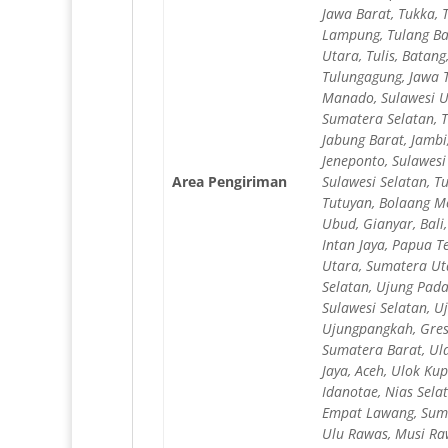
Jawa Barat, Tukka, 
Lampung, Tulang Ba
Utara, Tulis, Batan
Tulungagung, Jawa T
Manado, Sulawesi Ut
Sumatera Selatan, T
Jabung Barat, Jambi
Jeneponto, Sulawesi
Area Pengiriman
Sulawesi Selatan, T
Tutuyan, Bolaang M
Ubud, Gianyar, Bali
Intan Jaya, Papua 
Utara, Sumatera Uta
Selatan, Ujung Pad
Sulawesi Selatan, U
Ujungpangkah, Gres
Sumatera Barat, Ula
Jaya, Aceh, Ulok K
Idanotae, Nias Sela
Empat Lawang, Suma
Ulu Rawas, Musi Raw