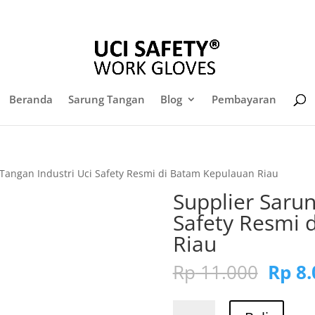
sales@sarungtangansafety.com
Daf
Beranda
Sarung Tangan
Blog
Pembayaran
 Tangan Industri Uci Safety Resmi di Batam Kepulauan Riau
Supplier Sarun
Safety Resmi 
Riau
Harg
Rp
11.000
Rp
8.
aslin
adala
Kuantitas