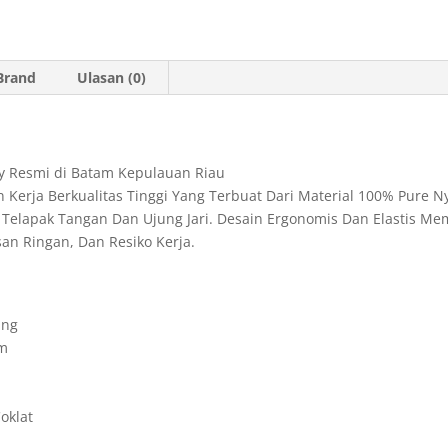
t
i
n
n
e
s
l
t
t
g
Brand
Ulasan (0)
A
F
r
p
r
a
p
i
m
ty Resmi di Batam Kepulauan Riau
e
Kerja Berkualitas Tinggi Yang Terbuat Dari Material 100% Pure N
n
an Telapak Tangan Dan Ujung Jari. Desain Ergonomis Dan Elastis 
san Ringan, Dan Resiko Kerja.
d
l
y
ing
am
oklat