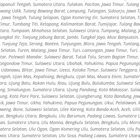
Tapanuli Tengah, Sumatera Utara, Tulakan, Pacitan, Jawa Timur, Tulan
wang Udik, Tulang Bawang Barat, Lampung, Tulangan, Sidoarjo, Jawa T
g, Jawa Tengah, Tulung Selapan, Ogan Komering Ilir, Sumatera Selatan, 
imur, Tumbang Titi, Ketapang, Kalimantan Barat, Tumijajar, Tulang Ba
ara, Tumpaan, Minahasa Selatan, Sulawesi Utara, Tumpang, Malang, Jaw
ungkal Ilir, Tanjung Jabung Barat, Jambi, Tungkal Jaya, Musi Banyuasin
, Tunjung Teja, Serang, Banten, Tunjungan, Blora, Jawa Tengah, Tuntang
 Selatan, Turen, Malang, Jawa Timur, Turi, Lamongan, Jawa Timur, Turi, 
utar, Polewali Mandar, Sulawesi Barat, Tutuk Tolu, Seram Bagian Timur,
ongondow Timur, Sulawesi Utara, Ubahak, Yahukimo, Papua Pegununga
, Udanawu, Blitar, Jawa Timur, Ueesi, Kolaka Timur, Sulawesi Tenggara
Tengah, Ujan Mas, Kepahiang, Bengkulu, Ujan Mas, Muara Enim, Sumater
ra, Ujung Batu, Rokan Hulu, Riau, Ujung Bulu, Bulukumba, Sulawesi Se
ang, Simalungun, Sumatera Utara, Ujung Pandang, Kota Makassar, Sulaw
jung, Kota Pare Pare, Sulawesi Selatan, Ujungberung, Kota Bandung, Ja
ik, Jawa Timur, Ukha, Yahukimo, Papua Pegunungan, Ukui, Pelalawan, 
weng, Bone, Sulawesi Selatan, Ulee Kareng, Kota Banda Aceh, Aceh, Ulil
upai, Bengkulu Utara, Bengkulu, Ulu Barumun, Padang Lawas, Sumatera 
tan, Sumatera Utara, Ulu Manna, Bengkulu Selatan, Bengkulu, Ulu Moro
tera Selatan, Ulu Ogan, Ogan Komering Ulu, Sumatera Selatan, Ulu Pu
as Utara, Sumatera Selatan, Ulu Sosa, Padang Lawas, Sumatera Utara,