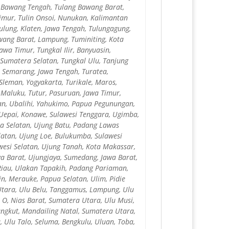
g Bawang Tengah, Tulang Bawang Barat,
imur, Tulin Onsoi, Nunukan, Kalimantan
Tulung, Klaten, Jawa Tengah, Tulungagung,
wang Barat, Lampung, Tuminiting, Kota
a Timur, Tungkal Ilir, Banyuasin,
, Sumatera Selatan, Tungkal Ulu, Tanjung
, Semarang, Jawa Tengah, Turatea,
Sleman, Yogyakarta, Turikale, Maros,
 Maluku, Tutur, Pasuruan, Jawa Timur,
n, Ubalihi, Yahukimo, Papua Pegunungan,
, Uepai, Konawe, Sulawesi Tenggara, Ugimba,
a Selatan, Ujung Batu, Padang Lawas
latan, Ujung Loe, Bulukumba, Sulawesi
esi Selatan, Ujung Tanah, Kota Makassar,
wa Barat, Ujungjaya, Sumedang, Jawa Barat,
Riau, Ulakan Tapakih, Padang Pariaman,
in, Merauke, Papua Selatan, Ulim, Pidie
Utara, Ulu Belu, Tanggamus, Lampung, Ulu
 O, Nias Barat, Sumatera Utara, Ulu Musi,
ngkut, Mandailing Natal, Sumatera Utara,
 Ulu Talo, Seluma, Bengkulu, Uluan, Toba,