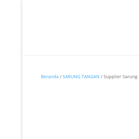
Telp. 0812-9680-7770 | 021-8909 0349
Beranda
/
SARUNG TANGAN
/ Supplier Sarung