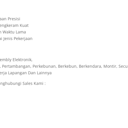
aan Presisi
 Cengkeram Kuat
am Waktu Lama
 Jenis Pekerjaan
embly Elektronik,
, Pertambangan, Perkebunan, Berkebun, Berkendara, Montir, Secur
ekerja Lapangan Dan Lainnya
nghubungi Sales Kami :