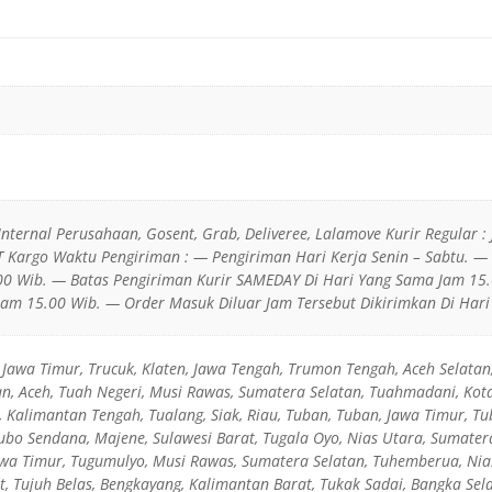
 Internal Perusahaan, Gosent, Grab, Deliveree, Lalamove Kurir Regular : 
JT Kargo Waktu Pengiriman : — Pengiriman Hari Kerja Senin – Sabtu. 
0 Wib. — Batas Pengiriman Kurir SAMEDAY Di Hari Yang Sama Jam 15.
Jam 15.00 Wib. — Order Masuk Diluar Jam Tersebut Dikirimkan Di Hari 
 Jawa Timur, Trucuk, Klaten, Jawa Tengah, Trumon Tengah, Aceh Selatan
n, Aceh, Tuah Negeri, Musi Rawas, Sumatera Selatan, Tuahmadani, Kota
 Kalimantan Tengah, Tualang, Siak, Riau, Tuban, Tuban, Jawa Timur, Tu
ubo Sendana, Majene, Sulawesi Barat, Tugala Oyo, Nias Utara, Sumater
awa Timur, Tugumulyo, Musi Rawas, Sumatera Selatan, Tuhemberua, Nia
t, Tujuh Belas, Bengkayang, Kalimantan Barat, Tukak Sadai, Bangka Sel