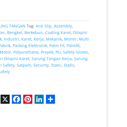
.000.
adalah:
Rp 8.000.
UNG TANGAN
Tag:
Anti Slip
,
Assembly
,
ter
,
Bengkel
,
Berkebun
,
Coating Karet
,
Dilapisi
k
,
Industri
,
Karet
,
Kerja
,
Mekanik
,
Montir
,
Multi
Pabrik
,
Packing Elektronik
,
Palm Fit
,
Palmfit
,
Motor
,
Polyurethane
,
Proyek
,
PU
,
Safety Gloves
,
 Dilapisi Karet
,
Sarung Tangan Kerja
,
Sarung
 Safety
,
Satpam
,
Security
,
Static
,
Statis
,
Safety
X
F
P
L
S
a
i
i
h
c
n
n
a