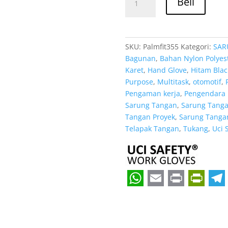
Rp 11
Beli
Supplier
Sarung
Tangan
Industri
SKU:
Palmfit355
Kategori:
SAR
Uci
Bagunan
,
Bahan Nylon Polyes
Safety
Karet
,
Hand Glove
,
Hitam Blac
Resmi
Purpose
,
Multitask
,
otomotif
,
di
Pengaman kerja
,
Pengendara 
Batam
Sarung Tangan
,
Sarung Tangan
Kepulauan
Tangan Proyek
,
Sarung Tangan
Riau
Telapak Tangan
,
Tukang
,
Uci 
W
E
P
P
T
h
m
r
r
e
a
a
i
i
l