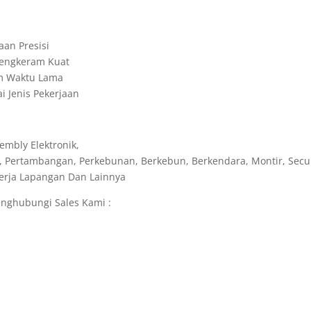
aan Presisi
 Cengkeram Kuat
am Waktu Lama
 Jenis Pekerjaan
embly Elektronik,
, Pertambangan, Perkebunan, Berkebun, Berkendara, Montir, Secur
ekerja Lapangan Dan Lainnya
nghubungi Sales Kami :