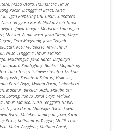
Utara, Maba Utara, Halmahera Timur,
cang Pacar, Manggarai Barat, Nusa
u Ii, Ogan Komering Ulu Timur, Sumatera
 Nusa Tenggara Barat, Madat, Aceh Timur,
arnegara, Jawa Tengah, Maduran, Lamongan,
ara, Maesan, Bondowoso, Jawa Timur, Mage
engah, Kota Magelang, Jawa Tengah,
gersari, Kota Mojokerto, Jawa Timur,
mur, Nusa Tenggara Timur, Maima,
aja, Majalengka, Jawa Barat, Majalaya,
, Majasari, Pandeglang, Banten, Majauleng,
tan, Tana Toraja, Sulawesi Selatan, Makale
, Banyuasin, Sumatera Selatan, Makasar,
 Papua Barat Daya, Makian Barat, Halmahera
gan, Makmur, Bireuen, Aceh, Malabotom,
ota Sorong, Papua Barat Daya, Malaka
a Timur, Malaka, Nusa Tenggara Timur,
arut, Jawa Barat, Malangke Barat, Luwu
Jawa Barat, Maleber, Kuningan, Jawa Barat,
ng Pisau, Kalimantan Tengah, Malili, Luwu
Muko Muko, Bengkulu, Malinau Barat,