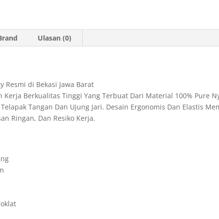
s
l
t
t
g
A
F
r
Brand
Ulasan (0)
p
r
a
p
i
m
e
y Resmi di Bekasi Jawa Barat
n
Kerja Berkualitas Tinggi Yang Terbuat Dari Material 100% Pure N
d
an Telapak Tangan Dan Ujung Jari. Desain Ergonomis Dan Elastis 
san Ringan, Dan Resiko Kerja.
l
y
ing
am
oklat