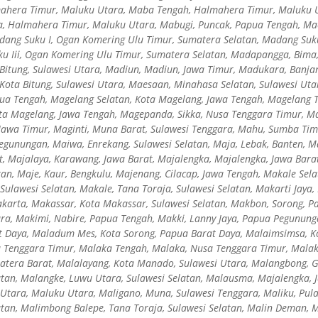
ahera Timur, Maluku Utara, Maba Tengah, Halmahera Timur, Maluku 
, Halmahera Timur, Maluku Utara, Mabugi, Puncak, Papua Tengah, Ma
dang Suku I, Ogan Komering Ulu Timur, Sumatera Selatan, Madang Suk
ku Iii, Ogan Komering Ulu Timur, Sumatera Selatan, Madapangga, Bima,
a Bitung, Sulawesi Utara, Madiun, Madiun, Jawa Timur, Madukara, Banj
 Kota Bitung, Sulawesi Utara, Maesaan, Minahasa Selatan, Sulawesi Ut
ua Tengah, Magelang Selatan, Kota Magelang, Jawa Tengah, Magelang T
ta Magelang, Jawa Tengah, Magepanda, Sikka, Nusa Tenggara Timur, Ma
Jawa Timur, Maginti, Muna Barat, Sulawesi Tenggara, Mahu, Sumba Ti
egunungan, Maiwa, Enrekang, Sulawesi Selatan, Maja, Lebak, Banten, M
, Majalaya, Karawang, Jawa Barat, Majalengka, Majalengka, Jawa Barat
tan, Maje, Kaur, Bengkulu, Majenang, Cilacap, Jawa Tengah, Makale Sela
 Sulawesi Selatan, Makale, Tana Toraja, Sulawesi Selatan, Makarti Jaya
Jakarta, Makassar, Kota Makassar, Sulawesi Selatan, Makbon, Sorong,
ara, Makimi, Nabire, Papua Tengah, Makki, Lanny Jaya, Papua Pegunun
t Daya, Maladum Mes, Kota Sorong, Papua Barat Daya, Malaimsimsa, K
a Tenggara Timur, Malaka Tengah, Malaka, Nusa Tenggara Timur, Malak
atera Barat, Malalayang, Kota Manado, Sulawesi Utara, Malangbong, G
atan, Malangke, Luwu Utara, Sulawesi Selatan, Malausma, Majalengka, 
Utara, Maluku Utara, Maligano, Muna, Sulawesi Tenggara, Maliku, Pula
atan, Malimbong Balepe, Tana Toraja, Sulawesi Selatan, Malin Deman, 