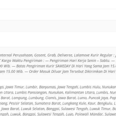
 Internal Perusahaan, Gosent, Grab, Deliveree, Lalamove Kurir Regular : 
JT Kargo Waktu Pengiriman : — Pengiriman Hari Kerja Senin – Sabtu. —
0 Wib. — Batas Pengiriman Kurir SAMEDAY Di Hari Yang Sama Jam 15.
am 15.00 Wib. — Order Masuk Diluar Jam Tersebut Dikirimkan Di Hari 
go, Jawa Timur, Lumbir, Banyumas, Jawa Tengah, Lumbis Hulu, Nunuka
n Utara, Lumbis Pansiangan, Nunukan, Kalimantan Utara, Lumbis, Nu
Barat, Lampung, Lumbung, Ciamis, Jawa Barat, Lumo, Puncak Jaya, Pap
ang, Pesisir Selatan, Sumatera Barat, Lungkang Kule, Kaur, Bengkulu,
 Jawa Barat, Luwuk Selatan, Banggai, Sulawesi Tengah, Luwuk Timur, B
engah, Luwuk, Banggai, Sulawesi Tengah, Luyo, Polewali Mandar, Sulawe