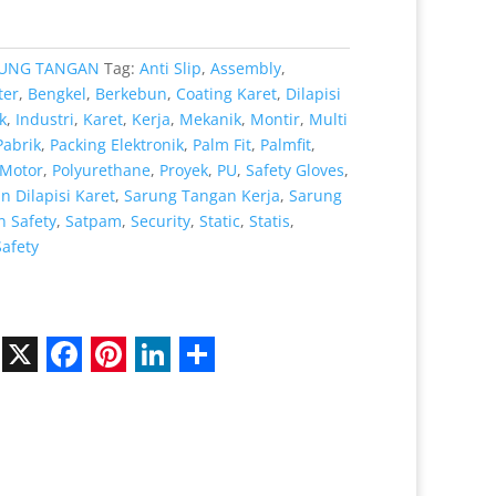
Rp 8.000.
UNG TANGAN
Tag:
Anti Slip
,
Assembly
,
ter
,
Bengkel
,
Berkebun
,
Coating Karet
,
Dilapisi
k
,
Industri
,
Karet
,
Kerja
,
Mekanik
,
Montir
,
Multi
Pabrik
,
Packing Elektronik
,
Palm Fit
,
Palmfit
,
Motor
,
Polyurethane
,
Proyek
,
PU
,
Safety Gloves
,
 Dilapisi Karet
,
Sarung Tangan Kerja
,
Sarung
 Safety
,
Satpam
,
Security
,
Static
,
Statis
,
Safety
X
F
P
L
S
a
i
i
h
c
n
n
a
e
t
k
r