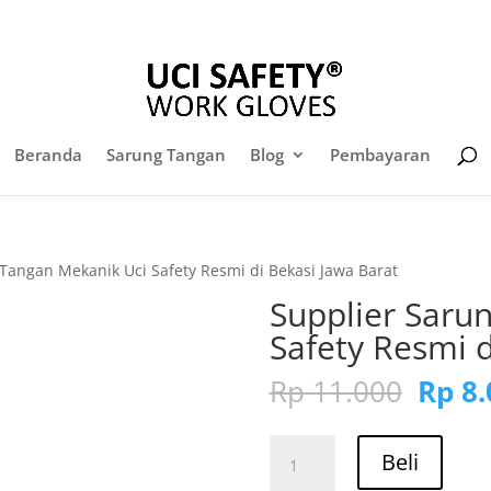
sales@sarungtangansafety.com
Daf
Beranda
Sarung Tangan
Blog
Pembayaran
Tangan Mekanik Uci Safety Resmi di Bekasi Jawa Barat
Supplier Saru
Safety Resmi d
Harg
Rp
11.000
Rp
8.
aslin
adala
Kuantitas
Rp 11
Beli
Supplier