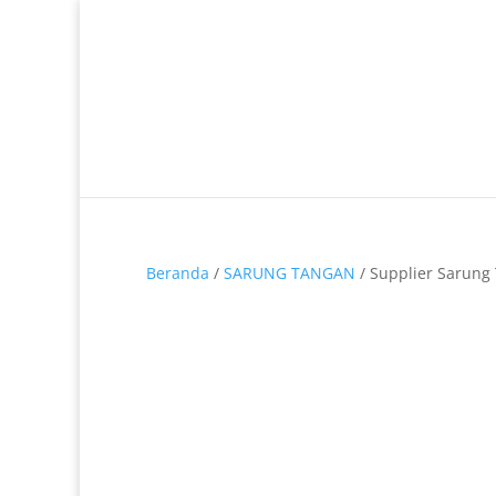
Telp. 0812-9680-7770 | 021-8909 0349
Beranda
/
SARUNG TANGAN
/ Supplier Sarung 