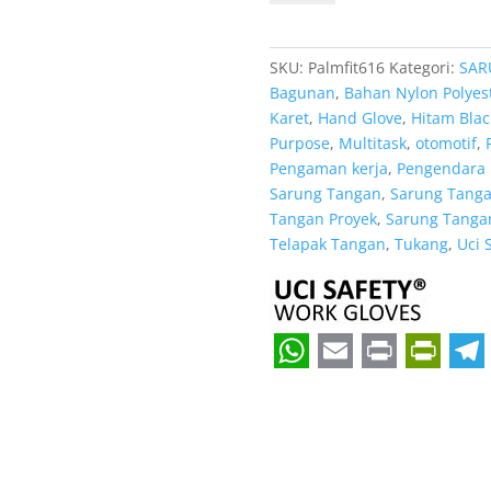
Sarung
Tangan
Mekanik
SKU:
Palmfit616
Kategori:
SAR
Uci
Bagunan
,
Bahan Nylon Polyes
Safety
Karet
,
Hand Glove
,
Hitam Blac
Resmi
Purpose
,
Multitask
,
otomotif
,
di
Pengaman kerja
,
Pengendara 
Bekasi
Sarung Tangan
,
Sarung Tangan
Jawa
Tangan Proyek
,
Sarung Tangan
Barat
Telapak Tangan
,
Tukang
,
Uci 
W
E
P
P
T
h
m
r
r
e
a
a
i
i
l
t
i
n
n
e