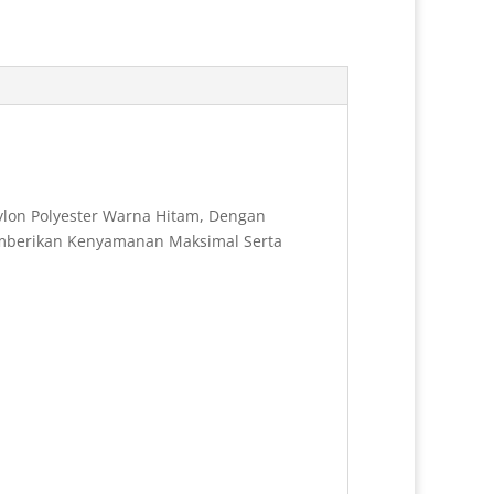
b
e
e
e
o
r
d
o
e
I
k
s
n
t
ylon Polyester Warna Hitam, Dengan
Memberikan Kenyamanan Maksimal Serta