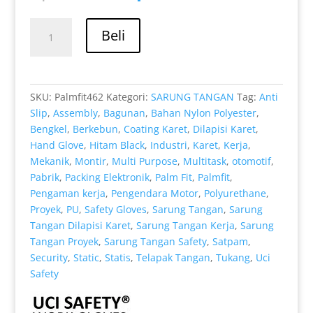
aslinya
saat
adalah:
ini
Kuantitas
Rp 11.000.
adalah:
Beli
Toko
Rp 8.000.
Sarung
Tangan
Mekanik
SKU:
Palmfit462
Kategori:
SARUNG TANGAN
Tag:
Anti
Uci
Slip
,
Assembly
,
Bagunan
,
Bahan Nylon Polyester
,
Safety
Bengkel
,
Berkebun
,
Coating Karet
,
Dilapisi Karet
,
Berkualitas
Hand Glove
,
Hitam Black
,
Industri
,
Karet
,
Kerja
,
Padang
Mekanik
,
Montir
,
Multi Purpose
,
Multitask
,
otomotif
,
Sumatera
Pabrik
,
Packing Elektronik
,
Palm Fit
,
Palmfit
,
Barat
Pengaman kerja
,
Pengendara Motor
,
Polyurethane
,
Proyek
,
PU
,
Safety Gloves
,
Sarung Tangan
,
Sarung
Tangan Dilapisi Karet
,
Sarung Tangan Kerja
,
Sarung
Tangan Proyek
,
Sarung Tangan Safety
,
Satpam
,
Security
,
Static
,
Statis
,
Telapak Tangan
,
Tukang
,
Uci
Safety