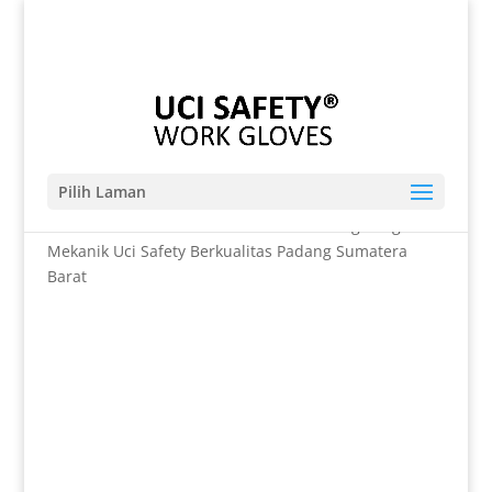
Telp. 0812-9680-7770 | 021-8909 0349
sales@sarungtangansafety.com
Pilih Laman
Beranda
/
SARUNG TANGAN
/ Toko Sarung Tangan
Mekanik Uci Safety Berkualitas Padang Sumatera
Barat