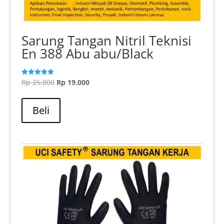
Sarung Tangan Nitril Teknisi
En 388 Abu abu/Black
Harga
Harga
Rp
25.000
Rp
19.000
Dinilai
5.00
aslinya
saat
dari 5
adalah:
ini
Beli
Rp 25.000.
adalah:
Rp 19.000.