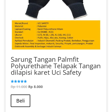
Sarung Tangan Palmfit
Polyurethane Telapak Tangan
dilapisi karet Uci Safety
Harga
Harga
Rp
11.000
Rp
8.000
Dinilai
5.00
aslinya
saat
dari 5
adalah:
ini
Beli
Rp 11.000.
adalah:
Rp 8.000.