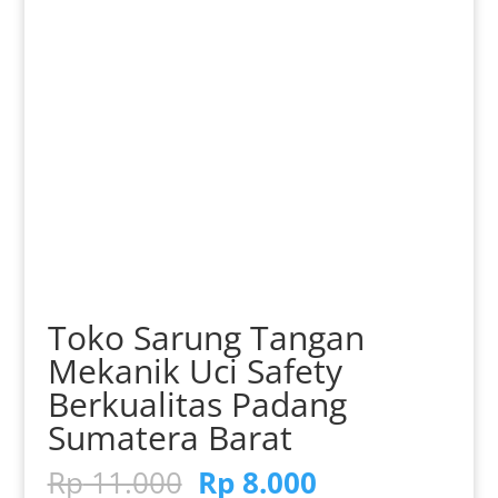
Toko Sarung Tangan
Mekanik Uci Safety
Berkualitas Padang
Sumatera Barat
Harga
Harga
Rp
11.000
Rp
8.000